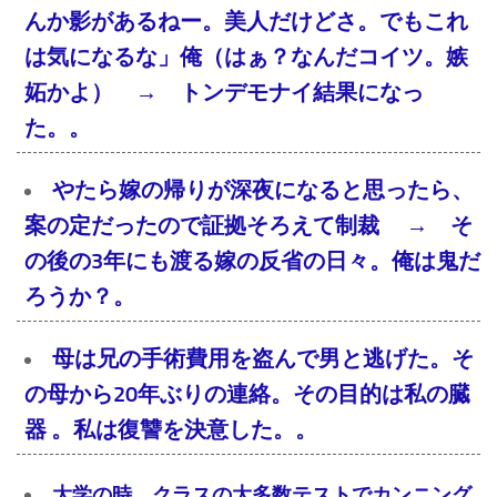
んか影があるねー。美人だけどさ。でもこれ
は気になるな」俺（はぁ？なんだコイツ。嫉
妬かよ） → トンデモナイ結果になっ
た。。
やたら嫁の帰りが深夜になると思ったら、
案の定だったので証拠そろえて制裁 → そ
の後の3年にも渡る嫁の反省の日々。俺は鬼だ
ろうか？。
母は兄の手術費用を盗んで男と逃げた。そ
の母から20年ぶりの連絡。その目的は私の臓
器 。私は復讐を決意した。。
大学の時、クラスの大多数テストでカンニング