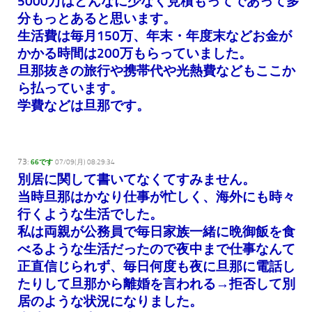
5000万はどんなに少なく見積もってであって多
分もっとあると思います。
生活費は毎月150万、年末・年度末などお金が
かかる時間は200万もらっていました。
旦那抜きの旅行や携帯代や光熱費などもここか
ら払っています。
学費などは旦那です。
73:
66です
07/09(月) 08:29:34
別居に関して書いてなくてすみません。
当時旦那はかなり仕事が忙しく、海外にも時々
行くような生活でした。
私は両親が公務員で毎日家族一緒に晩御飯を食
べるような生活だったので夜中まで仕事なんて
正直信じられず、毎日何度も夜に旦那に電話し
たりして旦那から離婚を言われる→拒否して別
居のような状況になりました。