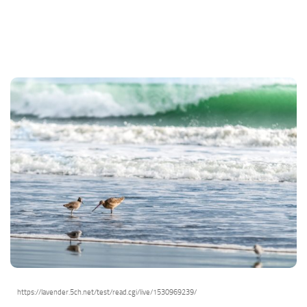
https://lavender.5ch.net/test/read.cgi/live/1530969239/