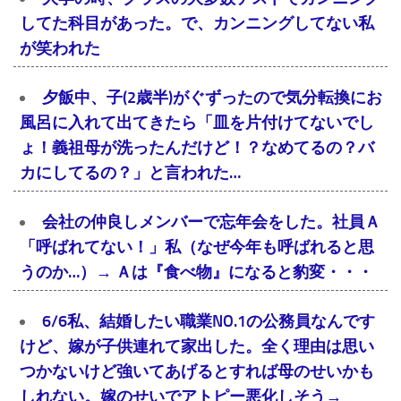
してた科目があった。で、カンニングしてない私
が笑われた
夕飯中、子(2歳半)がぐずったので気分転換にお
風呂に入れて出てきたら「皿を片付けてないでし
ょ！義祖母が洗ったんだけど！？なめてるの？バ
カにしてるの？」と言われた…
会社の仲良しメンバーで忘年会をした。社員Ａ
「呼ばれてない！」私（なぜ今年も呼ばれると思
うのか…）→ Ａは『食べ物』になると豹変・・・
6/6私、結婚したい職業NO.1の公務員なんです
けど、嫁が子供連れて家出した。全く理由は思い
つかないけど強いてあげるとすれば母のせいかも
しれない。嫁のせいでアトピー悪化しそう→