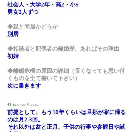
社会人・大学2年・高2・小5
男女2人ずつ
◆親と同居かどうか
別居
◆相談者と配偶者の離婚歴、あればその理由
初婚
◆離婚危機の原因の詳細（長くなっても思い付
くものを全て書いて下さい）
次に書きます
65:
64
07/09(月) 02:50:11
前提として、もう18年くらいは旦那が家に帰る
のは月2.3回。
それ以外は盆と正月、子供の行事や参観日や誕