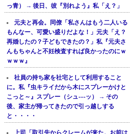
っ青） → 後日、彼『別れよう』私「え？」
元夫と再会。同僚「私さんはもう二人いる
もんなー、可愛い盛りだよな！」元夫「え？
再婚したの？子どもできたの？」私『元夫さ
んもちゃんと不妊検査すれば良かったのにｗ
ｗｗｗ』
社員の持ち家を社宅として利用すること
に。私『虫キライだから木にスプレーかけと
こっと～』スプレー（シュ---ッ） → その
後、家主が帰ってきたので引っ越しする
と・・・・
上司「取引先からクレームが来た。お前は