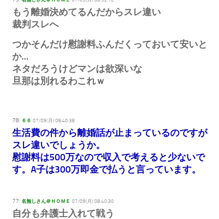
名無しさん＠ＨＯＭＥ
07/09(月) 08:32:12
もう離婚決めてるんだからスレ違い
裁判スレへ
つかそんだけ慰謝料ふんだくっておいて安いと
か…
ネタだろうけどマンは欲深いな
旦那は別れるわこれｗ
78:
６６
07/09(月) 08:40:38
生活費の件から離婚話が止まっているのですが
スレ違いでしょうか。
慰謝料は500万なので収入で考えると少ないで
す。A子は300万即金で払うと言っています。
77:
名無しさん＠ＨＯＭＥ
07/09(月) 08:40:30
自分も弁護士入れて戦う