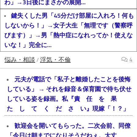
わ」→3日後にまさかの展開…
鍵失くした男「45分だけ部屋に入れろ！何も
しないから！」→女子大生「無理です（警察呼
びます）」→男「熱中症になれってか！使えな
いな！」完全に...
悩み・相談
浮気・不倫
4
/
元夫が電話で「私子と離婚したことを後悔
している」 → それを録音＆保育園で待ち伏せ
している姿を録画。私『責 任 を 果
た し て く だ さ い』現嫁「！？」
歓迎会を開いてもらった。二次会前、同僚
「今日は朝までになりそうだねぇ。大丈