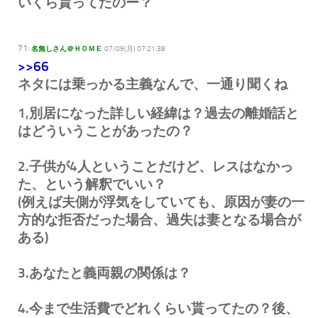
いくら貰ってたのー？
71:
名無しさん＠ＨＯＭＥ
07/09(月) 07:21:38
>>66
ネタには乗っかる主義なんで、一通り聞くね
1,別居になった詳しい経緯は？過去の離婚話と
はどういうことがあったの？
2.子供が4人ということだけど、レスはなかっ
た、という解釈でいい？
(例えば夫側が浮気をしていても、原因が妻の一
方的な拒否だった場合、過失は妻となる場合が
ある)
3.あなたと義両親の関係は？
4.今まで生活費でどれくらい貰ってたの？後、