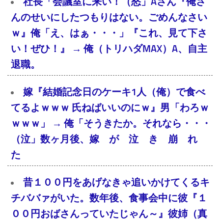
社長「会議室に来い！（怒」Aさん『俺さ
んのせいにしたつもりはない。ごめんなさい
ｗ』俺「え、はぁ・・・」『これ、見て下さ
い！ぜひ！』 → 俺（トリハダMAX）A、自主
退職。
嫁『結婚記念日のケーキ1人（俺）で食べ
てるよｗｗｗ 氏ねばいいのにｗ』男「わろｗ
ｗｗｗ」 → 俺「そうきたか。それなら・・・
（泣」数ヶ月後、嫁 が 泣 き 崩 れ
た
昔１００円をあげなきゃ追いかけてくるキ
チババァがいた。数年後、食事会中に彼『１
００円おばさんっていたじゃん～』彼姉（真