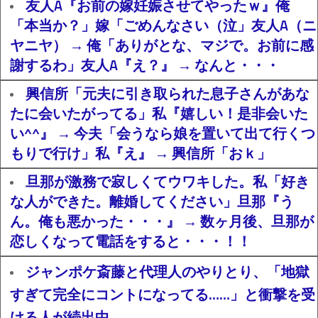
友人A『お前の嫁妊娠させてやったｗ』俺
「本当か？」嫁「ごめんなさい（泣」友人A（ニ
ヤニヤ） → 俺「ありがとな、マジで。お前に感
謝するわ」友人A『え？』 → なんと・・・
興信所「元夫に引き取られた息子さんがあな
たに会いたがってる」私『嬉しい！是非会いた
い^^』 → 今夫「会うなら娘を置いて出て行くつ
もりで行け」私『え』 → 興信所「おｋ」
旦那が激務で寂しくてウワキした。私「好き
な人ができた。離婚してください」旦那『う
ん。俺も悪かった・・・』 → 数ヶ月後、旦那が
恋しくなって電話をすると・・・！！
ジャンポケ斎藤と代理人のやりとり、「地獄
すぎて完全にコントになってる……」と衝撃を受
ける人が続出中