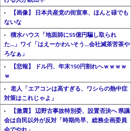
【画像】 日本共産党の街宣車、ほんと碌でも
ないな
積水ハウス「地面師に55億円騙し取られ
た…」ワイ「はえーかわいそう…会社滅茶苦茶や
ろなぁ」
【悲報】 ドル円、年末150円割れへｗｗｗｗ
ｗ
老人「エアコンは高すぎる、ワシらの熱中症
対策はこれじゃよ」
【激震】 辺野古事故特別委、設置否決へ 県議
会は自民以外が反対「時期尚早、総務企画委員
会でやれ」