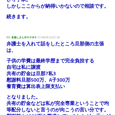
しかしここからが納得いかないので相談です。
続きます。
66:
名無しさん＠ＨＯＭＥ
07/09(月) 02:51:39
弁護士を入れて話をしたところ旦那側の主張
は、
子供の学費は最終学歴まで完全負担する
自宅は私に譲渡
共有の貯金は旦那7私3
慰謝料旦那500万、A子300万
養育費は算出表上限支払い
となりました。
共有の貯金などは私が完全専業ということで均
等配分しないと言うのが向こうの言い分です。