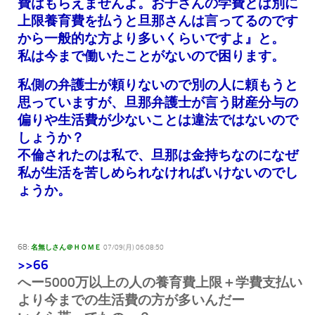
費はもらえませんよ。お子さんの学費とは別に
上限養育費を払うと旦那さんは言ってるのです
から一般的な方より多いくらいですよ』と。
私は今まで働いたことがないので困ります。
私側の弁護士が頼りないので別の人に頼もうと
思っていますが、旦那弁護士が言う財産分与の
偏りや生活費が少ないことは違法ではないので
しょうか？
不倫されたのは私で、旦那は金持ちなのになぜ
私が生活を苦しめられなければいけないのでし
ょうか。
68:
名無しさん＠ＨＯＭＥ
07/09(月) 06:08:50
>>66
へー5000万以上の人の養育費上限＋学費支払い
より今までの生活費の方が多いんだー