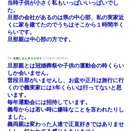
当時子供が小さく私もいっぱいいっぱいでし
た。
旦那の会社があるのは県の中心部、私の実家近
くに家を建てたのでうちはそこから１時間半く
らいです。
旦那親は中心部の方です。
74:
名無しさん＠ＨＯＭＥ
07/09(月) 08:30:57
旦那親とは冠婚葬祭や子供の運動会の時くらい
しか会いません。
普段旦那がいませんし、お盆や正月は旅行に行
くので義実家には3年くらいは行ってないと思
います。
毎年運動会には招待しています。
義母からは若い時に嫌味なことを言われたりし
ました。
義両親は変わった人達で正直好きではありませ