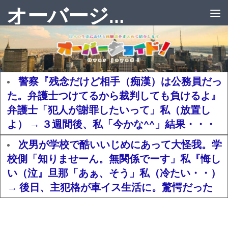
オーバージョイド！
警察『残念だけど相手（痴漢）は公務員だっ
た。弁護士つけてるから裁判しても負けるよ』
弁護士「犯人が謝罪したいって」私（放置し
よ） → ３週間後、私「今かな^^」結果・・・
次男が学校で酷いいじめにあって大怪我。学
校側「知りませーん。無関係でーす」私『悔し
い（泣』旦那「あぁ、そう」私（冷たい・・）
→ 後日、主犯格が車イス生活に。驚愕だった