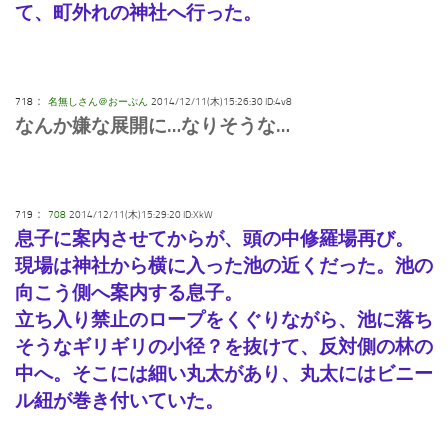
て、町外れの神社へ行った。
：
718
名無しさん＠おーぷん
2014/12/11(木)15:26:30 ID:4v8
なんか嫌な展開に…なりそうな…
：
719
708
2014/12/11(木)15:29:20 ID:XkW
息子に案内させてからが、頭の中修羅場再び。
現場は神社から横に入った池の近くだった。池の
向こう側へ案内する息子。
立ち入り禁止のロープをくぐりながら、池に落ち
そうなギリギリの小径？を抜けて、反対側の林の
中へ。そこには細い丸太があり、丸太にはビニー
ル紐が巻き付いていた。