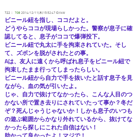
：
722
708
2014/12/11(木)15:52:47 ID:XkW
ビニール紐を指し、ココだよと。
どうやらココが現場らしかった。警察が息子に確
認してると、息子がココで爆弾投下。
ビニール紐で丸太に手を拘束されていた。そし
て、ズボンを脱がされたとの事。
Aは、友人に遠くから呼ばれ息子をビニール紐で
拘束したまま行ってしまったらしい。
ビニール紐から自力で手を抜いたと話す息子を見
ながら、血の気が引いたよ。
じゃ、自力で抜けてなかったら、こんな人目のつ
かない所で置き去りにされていたって事か？冬だ
ぞ？死んじゃうじゃないか！しかも息子のいつも
の遊ぶ範囲からかなり外れているから、抜けてな
かったら探しにこれた自信はない！
助かって良かったよ！マジで！