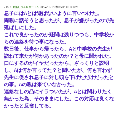
：
715
名無しさん＠おーぷん
2014/12/11(木)15:01:03 ID:XkW
息子にはAとは遊ばないように言いつけた。
両親に話そうと思ったが、息子が嫌がったので先
延ばしにした。
これで良かったのか疑問は残りつつも、中学校か
らの連絡を待つ事になった。
数日後、仕事から帰ったら、Aと中学校の先生が
訪ねて来たが何かあったのか？と母に聞かれた。
口にするのがイヤだったから、ざっくりと説明
し、Aは何か言ってた？と聞いたが、何も言わず
先生に促され息子に対し頭を下げただけだったと
の事。Aの親は来ていなかった。
連絡なしの凸にイラついたが、Aとは関わりたく
無かった為、そのままにした。この対応は良くな
かったと反省してる。