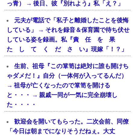
っ青） → 後日、彼『別れよう』私「え？」
元夫が電話で「私子と離婚したことを後悔
している」 → それを録音＆保育園で待ち伏せ
している姿を録画。私『責 任 を 果
た し て く だ さ い』現嫁「！？」
生前、祖母『この箪笥は絶対に誰も開けち
ゃダメだ！』自分（一体何が入ってるんだ）
→ 祖母が亡くなったので箪笥を開ける
と・・・ → 親戚一同が一気に完全崩壊し
た・・・・
歓迎会を開いてもらった。二次会前、同僚
「今日は朝までになりそうだねぇ。大丈