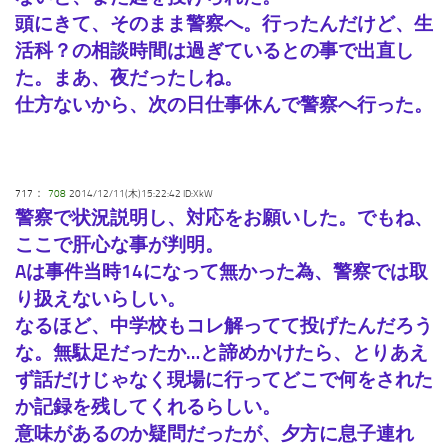
頭にきて、そのまま警察へ。行ったんだけど、生
活科？の相談時間は過ぎているとの事で出直し
た。まあ、夜だったしね。
仕方ないから、次の日仕事休んで警察へ行った。
：
717
708
2014/12/11(木)15:22:42 ID:XkW
警察で状況説明し、対応をお願いした。でもね、
ここで肝心な事が判明。
Aは事件当時14になって無かった為、警察では取
り扱えないらしい。
なるほど、中学校もコレ解ってて投げたんだろう
な。無駄足だったか…と諦めかけたら、とりあえ
ず話だけじゃなく現場に行ってどこで何をされた
か記録を残してくれるらしい。
意味があるのか疑問だったが、夕方に息子連れ