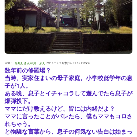
：
708
名無しさん＠おーぷん
2014/12/11(木)14:23:47 ID:XkW
数年前の修羅場？
当時、実家住まいの母子家庭。小学校低学年の息
子が1人。
ある晩、息子とイチャコラして遊んでたら息子が
爆弾投下。
ママにだけ教えるけど、皆には内緒だよ？
ママに言ったことがバレたら、僕もママもコロさ
れちゃう。
と物騒な言葉から、息子の何気ない告白は始まっ