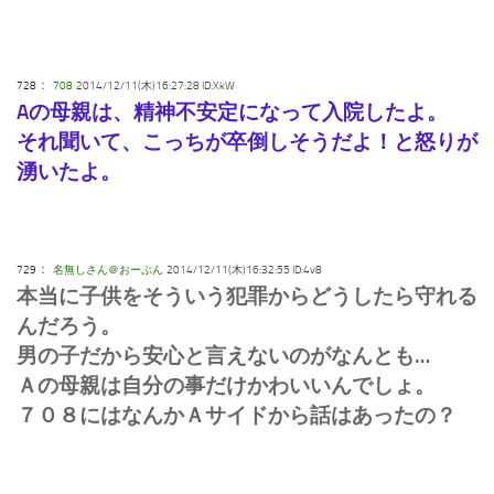
：
728
708
2014/12/11(木)16:27:28 ID:XkW
Aの母親は、精神不安定になって入院したよ。
それ聞いて、こっちが卒倒しそうだよ！と怒りが
湧いたよ。
：
729
名無しさん＠おーぷん
2014/12/11(木)16:32:55 ID:4v8
本当に子供をそういう犯罪からどうしたら守れる
んだろう。
男の子だから安心と言えないのがなんとも…
Ａの母親は自分の事だけかわいいんでしょ。
７０８にはなんかＡサイドから話はあったの？