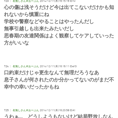
：
723
名無しさん＠おーぷん
2014/12/11(木)16:15:19 ID:Yxl
心の傷は浅そうだけど今は出てこないだけかも知
れないから慎重にね
学校や警察などやることはやったんだし
無事引越しも出来たみたいだし
思春期の友達関係はよく観察してケアしていった
方がいいな
：
724
名無しさん＠おーぷん
2014/12/11(木)16:16:11 ID:eY3
口約束だけじゃ更生なんて無理だろうなあ
息子さんが何されたのか分かってないのがまだ不
幸中の幸いだったかもね
：
725
名無しさん＠おーぷん
2014/12/11(木)16:20:58 ID:iKl
うわぁ… どうしようもないけど結局野放しなん