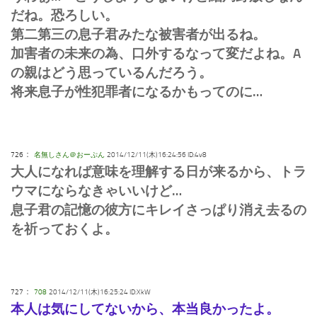
だね。恐ろしい。
第二第三の息子君みたな被害者が出るね。
加害者の未来の為、口外するなって変だよね。A
の親はどう思っているんだろう。
将来息子が性犯罪者になるかもってのに…
：
726
名無しさん＠おーぷん
2014/12/11(木)16:24:56 ID:4v8
大人になれば意味を理解する日が来るから、トラ
ウマにならなきゃいいけど…
息子君の記憶の彼方にキレイさっぱり消え去るの
を祈っておくよ。
：
727
708
2014/12/11(木)16:25:24 ID:XkW
本人は気にしてないから、本当良かったよ。