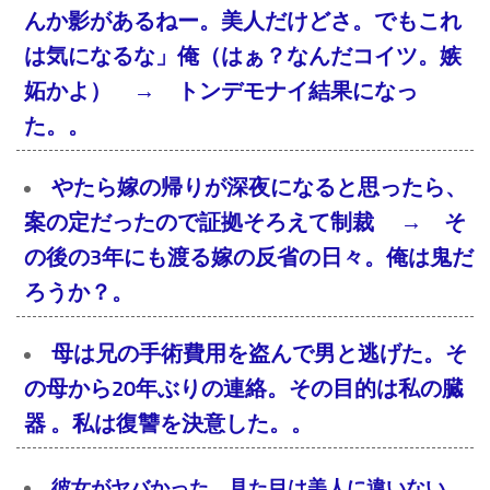
んか影があるねー。美人だけどさ。でもこれ
は気になるな」俺（はぁ？なんだコイツ。嫉
妬かよ） → トンデモナイ結果になっ
た。。
やたら嫁の帰りが深夜になると思ったら、
案の定だったので証拠そろえて制裁 → そ
の後の3年にも渡る嫁の反省の日々。俺は鬼だ
ろうか？。
母は兄の手術費用を盗んで男と逃げた。そ
の母から20年ぶりの連絡。その目的は私の臓
器 。私は復讐を決意した。。
彼女がヤバかった。見た目は美人に違いない