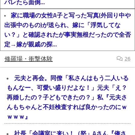
バレたら面倒...
家に職場の女性A子と写った写真(外回り中や
出張中のもの)が送られ、嫁に「浮気してな
い？」と確認されたが事実無根だったので全否
定→嫁が親戚の探...
修羅場・衝撃体験
26
元夫と再会。同僚「私さんはもう二人いる
もんなー、可愛い盛りだよな！」元夫「え？
再婚したの？子どもできたの？」私『元夫さ
んもちゃんと不妊検査すれば良かったのにｗ
ｗｗｗ』
社長「会議室に来い！（怒」Aさん『俺さ