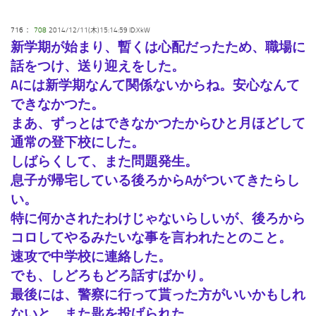
：
716
708
2014/12/11(木)15:14:59 ID:XkW
新学期が始まり、暫くは心配だったため、職場に
話をつけ、送り迎えをした。
Aには新学期なんて関係ないからね。安心なんて
できなかつた。
まあ、ずっとはできなかつたからひと月ほどして
通常の登下校にした。
しばらくして、また問題発生。
息子が帰宅している後ろからAがついてきたらし
い。
特に何かされたわけじゃないらしいが、後ろから
コロしてやるみたいな事を言われたとのこと。
速攻で中学校に連絡した。
でも、しどろもどろ話すばかり。
最後には、警察に行って貰った方がいいかもしれ
ないと、また匙を投げられた。