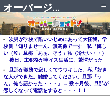
オーバージョイド！
次男が学校で酷いいじめにあって大怪我。学
校側「知りませーん。無関係でーす」私『悔し
い（泣』旦那「あぁ、そう」私（冷たい・・）
→ 後日、主犯格が車イス生活に。驚愕だった
旦那が激務で寂しくてウワキした。私「好き
な人ができた。離婚してください」旦那『う
ん。俺も悪かった・・・』 → 数ヶ月後、旦那が
恋しくなって電話をすると・・・！！