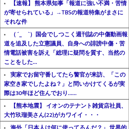
【速報】 熊本県知事「報道に強い不満・苦情
が寄せられている」→TBSの報道特集がまさに
それな件
（ ´_ゝ`）国会でしつこく週刊誌の中傷動画報
道を追及した立憲議員、自身への誹謗中傷・苦
情電話被害を訴え「総理に疑問を質す、当然の
ことをした...
実家でお留守番してたら警官が来訪、「この
家空き家でしたよね？」と問いかけてくるが実
際は30年ほど住んでおり……
【熊本地震】 イオンのテナント雑貨店社員、
大竹玖瑠美さん(22)がカワイイ・・・
海外「日本人は何に使ってるんだ？」 世界的