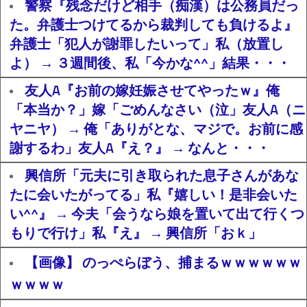
警察『残念だけど相手（痴漢）は公務員だっ
た。弁護士つけてるから裁判しても負けるよ』
弁護士「犯人が謝罪したいって」私（放置し
よ） → ３週間後、私「今かな^^」結果・・・
友人A『お前の嫁妊娠させてやったｗ』俺
「本当か？」嫁「ごめんなさい（泣」友人A（ニ
ヤニヤ） → 俺「ありがとな、マジで。お前に感
謝するわ」友人A『え？』 → なんと・・・
興信所「元夫に引き取られた息子さんがあな
たに会いたがってる」私『嬉しい！是非会いた
い^^』 → 今夫「会うなら娘を置いて出て行くつ
もりで行け」私『え』 → 興信所「おｋ」
【画像】 のっぺらぼう、捕まるｗｗｗｗｗｗ
ｗｗｗｗ