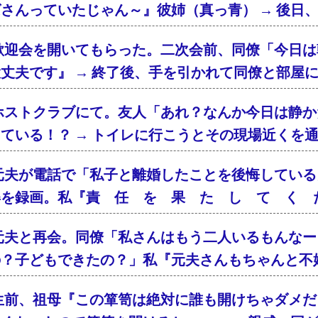
さんっていたじゃん～』彼姉（真っ青） → 後日
歓迎会を開いてもらった。二次会前、同僚「今日は
丈夫です』 → 終了後、手を引かれて同僚と部屋
ホストクラブにて。友人「あれ？なんか今日は静か
ている！？ → トイレに行こうとその現場近くを
元夫が電話で「私子と離婚したことを後悔している
姿を録画。私『責 任 を 果 た し て く 
元夫と再会。同僚「私さんはもう二人いるもんなー
の？子どもできたの？」私『元夫さんもちゃんと不
生前、祖母『この箪笥は絶対に誰も開けちゃダメだ