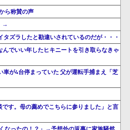
から称賛の声
」→
イタズラしたと勘違いされているのだが・・・
」なんでいい年したヒキニートを引き取らなきゃ
車が4台停まっていた 父が運転手捕まえ「芝
相談です。母の薦めでこちらに参りました」と言
なくなったの！？」→予想外の返事に家族騒然