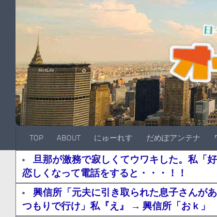
TOP
ABOUT
にゅーれす
だめぽアンテナ
旦那が激務で寂しくてウワキした。私「好
恋しくなって電話をすると・・・！！
興信所「元夫に引き取られた息子さんがあ
つもりで行け」私『え』 → 興信所「おｋ」