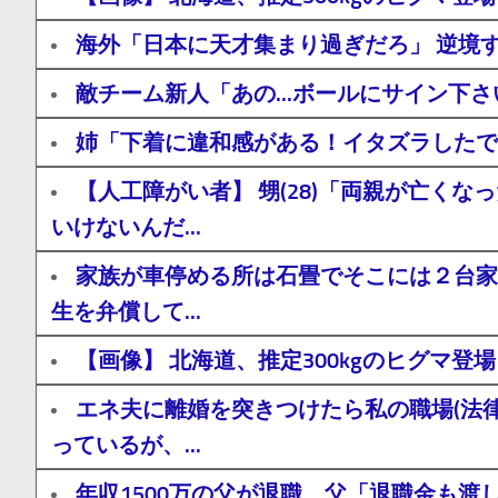
海外「日本に天才集まり過ぎだろ」 逆境
敵チーム新人「あの...ボールにサイン下
姉「下着に違和感がある！イタズラしたで
【人工障がい者】 甥(28)「両親が亡
いけないんだ...
家族が車停める所は石畳でそこには２台家
生を弁償して...
【画像】 北海道、推定300kgのヒグマ
エネ夫に離婚を突きつけたら私の職場(法
っているが、...
年収1500万の父が退職。父「退職金も