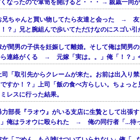
くなったので箪笥を開けると・・・ → 親戚一同
お兄ちゃんと買い物してたら友達と会った → 友
「！？」兄と腕組んで歩いてただけなのにスゴい引
嫁が間男の子供を妊娠して離婚。そして俺は間男の
から連絡がくる → 元嫁「実は。。」俺「！？」
上司「取引先からクレームが来た。お前は出入り禁
んですか！？」上司「飯の食べ方らしい。ちょっと
ァミレスに行った結果。
暴力部長『ラオウ』がいる支店に生贄として出張す
！」俺はラオウに殴られた → 俺の同行者「…待
彼女「ごめん…もう嘘はついていられない」俺「…