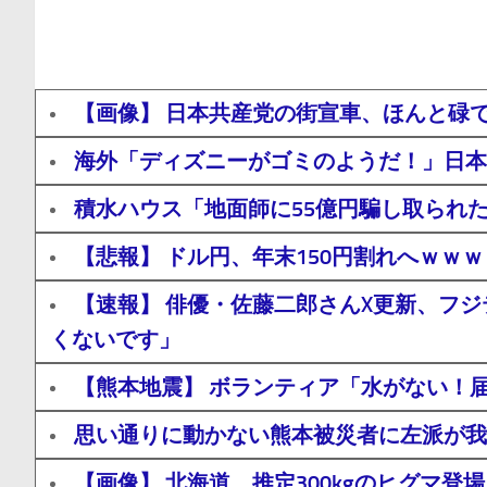
【画像】 日本共産党の街宣車、ほんと碌
海外「ディズニーがゴミのようだ！」日本
積水ハウス「地面師に55億円騙し取られ
【悲報】 ドル円、年末150円割れへｗｗ
【速報】 俳優・佐藤二郎さんX更新、フ
くないです」
【熊本地震】 ボランティア「水がない！
思い通りに動かない熊本被災者に左派が我
【画像】 北海道、推定300kgのヒグマ