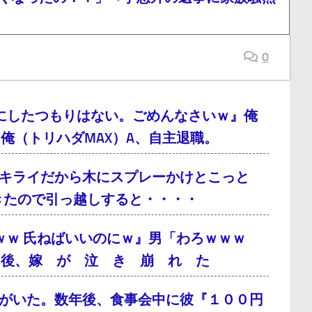
0
にしたつもりはない。ごめんなさいｗ』俺
俺（トリハダMAX）A、自主退職。
キライだから木にスプレーかけとこっと
てきたので引っ越しすると・・・・
ｗｗ 氏ねばいいのにｗ』男「わろｗｗｗ
月後、嫁 が 泣 き 崩 れ た
がいた。数年後、食事会中に彼『１００円