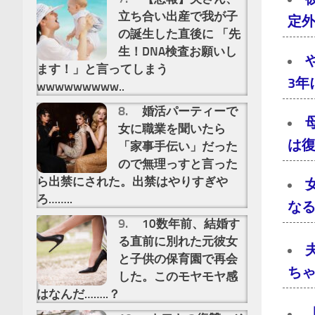
立ち合い出産で我が子
定
の誕生した直後に 「先
生！DNA検査お願いし
ます！」と言ってしまう
3
wwwwwwwww..
婚活パーティーで
女に職業を聞いたら
は
「家事手伝い」だった
ので無理っすと言った
ら出禁にされた。出禁はやりすぎや
ろ……..
な
10数年前、結婚す
る直前に別れた元彼女
と子供の保育園で再会
ち
した。このモヤモヤ感
はなんだ……..？