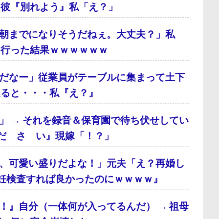
、彼『別れよう』私「え？」
朝までになりそうだねぇ。大丈夫？」私
に行った結果ｗｗｗｗｗｗ
だなー」従業員がテーブルに集まって土下
通ると・・・私『え？』
」 → それを録音＆保育園で待ち伏せしてい
だ さ い』現嫁「！？」
、可愛い盛りだよな！」元夫「え？再婚し
妊検査すれば良かったのにｗｗｗｗ』
！』自分（一体何が入ってるんだ） → 祖母