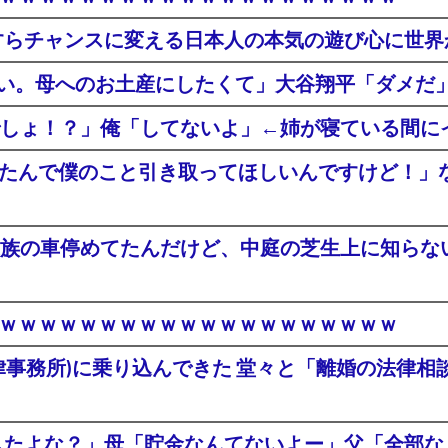
すらチャンスに変える日本人の本気の遊び心に世界
さい。母へのお土産にしたくて」大谷翔平「ダメだ
しょ！？」俺「してないよ」←姉が寝ている間に
くなったんで僕のこと引き取ってほしいんですけど！
族の車停めてたんだけど、中庭の芝生上に知らない
登場ｗｗｗｗｗｗｗｗｗｗｗｗｗｗｗｗｗｗｗｗ
律事務所)に乗り込んできた 堂々と「離婚の法律
渡したよな？」母「貯金なんてないよー」父「全部