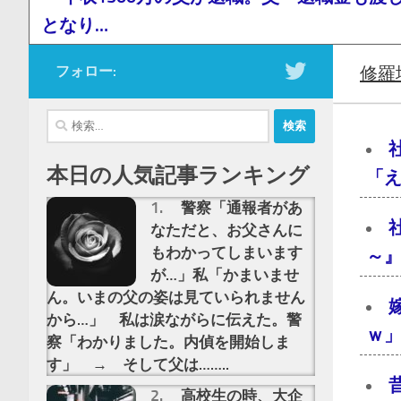
となり…
フォロー:
修羅
検
索:
本日の人気記事ランキング
「え
警察「通報者があ
なただと、お父さんに
もわかってしまいます
～』
が…」私「かまいませ
ん。いまの父の姿は見ていられません
から…」 私は涙ながらに伝えた。警
ｗ」
察「わかりました。内偵を開始しま
す」 → そして父は……..
高校生の時、大企