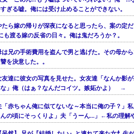
外すぎる嘘。俺には受け止めることができない。
やたら嫁の帰りが深夜になると思ったら、案の定
年にも渡る嫁の反省の日々。俺は鬼だろうか？。
母は兄の手術費用を盗んで男と逃げた。その母から2
復讐を決意した。。
女友達に彼女の写真を見せた。女友達「なんか影が
るな」俺（はぁ？なんだコイツ。嫉妬かよ） → 
夫「赤ちゃん俺に似てないな～本当に俺の子？」私
ゃんの頃にそっくりよ」夫「うーん…」←私の理解
【呆然】 兄が『結婚したい』と連れて来た女忄生