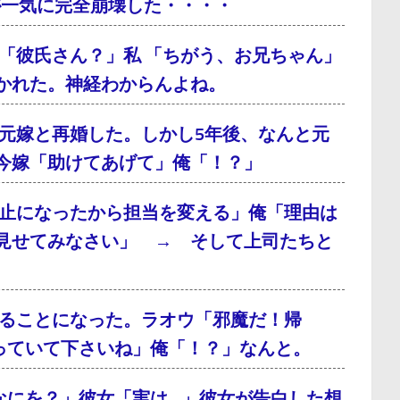
が一気に完全崩壊した・・・・
「彼氏さん？」私 「ちがう、お兄ちゃん」
かれた。神経わからんよね。
元嫁と再婚した。しかし5年後、なんと元
今嫁「助けてあげて」俺「！？」
止になったから担当を変える」俺「理由は
見せてみなさい」 → そして上司たちと
ることになった。ラオウ「邪魔だ！帰
っていて下さいね」俺「！？」なんと。
なにを？」彼女「実は…」彼女が告白した想