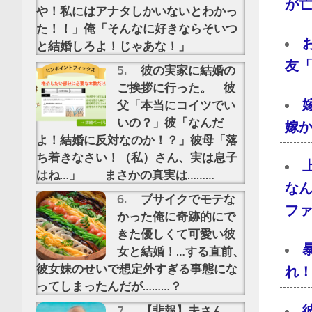
が亡
や！私にはアナタしかいないとわかっ
た！！」俺「そんなに好きならそいつ
と結婚しろよ！じゃあな！」
友
彼の実家に結婚の
ご挨拶に行った。 彼
父「本当にコイツでい
いの？」彼「なんだ
嫁
よ！結婚に反対なのか！？」彼母「落
ち着きなさい！（私）さん、実は息子
はね…」 まさかの真実は………
な
ブサイクでモテな
フ
かった俺に奇跡的にで
きた優しくて可愛い彼
女と結婚！…する直前、
彼女妹のせいで想定外すぎる事態にな
れ
ってしまったんだが………？
【悲報】夫さん、