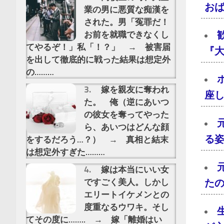
おば
業の男に悪質な痴漢を
された。男「冤罪だ！
お前を就職できなくし
てやるぞ！」私「！？」 → 被害届
『大
を出して徹底的に戦った結果は想定外
の………
嫁を親友に奪われ
座し
た。 俺（逆にあいつ
の彼女を奪ってやった
ら、あいつはどんな顔
る
をするだろう…？） → 真相と結末
は想定外すぎた………
嫁は本当にいい女
ですごく美人。しかし
た
エリートイケメンとの
度重なるウワキ。そし
てその度に…….. → 嫁「離婚はい