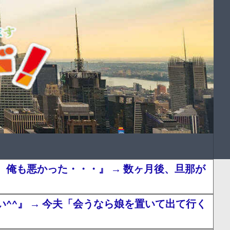
俺も悪かった・・・』 → 数ヶ月後、旦那が
^』 → 今夫「会うなら娘を置いて出て行く