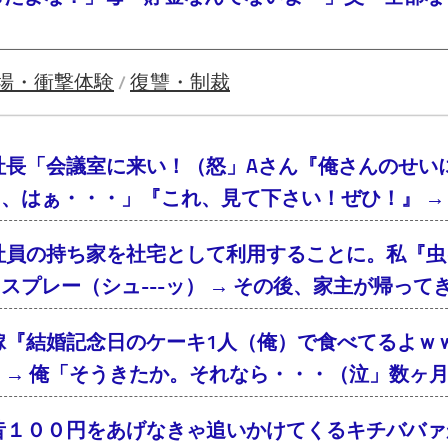
場・衝撃体験
復讐・制裁
/
社長「会議室に来い！（怒」Aさん『俺さんのせい
、はぁ・・・」『これ、見て下さい！ぜひ！』 → 
社員の持ち家を社宅として利用することに。私『虫
スプレー（シュ---ッ） → その後、家主が帰っ
嫁『結婚記念日のケーキ1人（俺）で食べてるよｗ
 → 俺「そうきたか。それなら・・・（泣」数ヶ
昔１００円をあげなきゃ追いかけてくるキチババァ