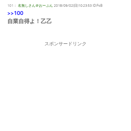
101：
名無しさん＠おーぷん
2018/09/02(日)10:23:53 ID:F4B
>>100
自業自得よ！乙乙
スポンサードリンク