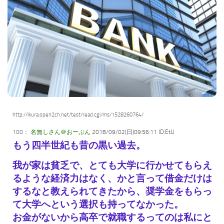
http://ikura.open2ch.net/test/read.cgi/ms/1528260764/
100：
名無しさん＠おーぷん
2018/09/02(日)09:56:11 ID:EtU
もう四半世紀も昔の黒い過去。
我が家は貧乏で、とても大学に行かせてもらえ
るような経済力はなく、
かと言って借金だけは
するなと教えられてきたから、奨学金をもらっ
て大学へという選択も持ってなかった。
お金がないから高卒で就職するってのは私にと