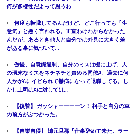
何が多様性だよって思うわ
何度も転職してるんだけど、どこ行っても「生
意気」と悪く言われる。正直わけわからなかった
んだが、あるとき他人と自分では外見に大きく差
がある事に気づいて…
傲慢、自意識過剰、自分のミスは棚に上げ、人
の瑣末なミスをネチネチと責める同僚A。過去に何
人かがAにイビられて鬱病になって退職してる。し
かし上司はAに対しては…
【復讐】 ガッシャーーーーン！ 相手と自分の車
の前方がぶつかった。
【自業自得】 姉元旦那「仕事辞めて来た。ラー