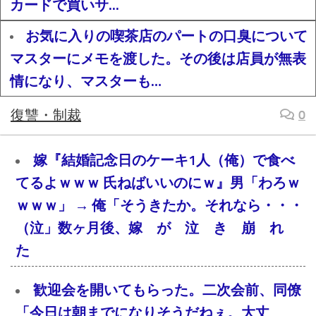
カードで買いサ...
お気に入りの喫茶店のパートの口臭について
マスターにメモを渡した。その後は店員が無表
情になり、マスターも…
復讐・制裁
0
嫁『結婚記念日のケーキ1人（俺）で食べ
てるよｗｗｗ 氏ねばいいのにｗ』男「わろｗ
ｗｗｗ」 → 俺「そうきたか。それなら・・・
（泣」数ヶ月後、嫁 が 泣 き 崩 れ
た
歓迎会を開いてもらった。二次会前、同僚
「今日は朝までになりそうだねぇ。大丈