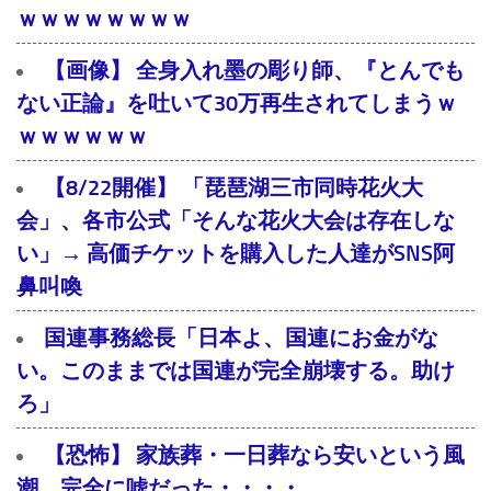
ｗｗｗｗｗｗｗｗ
【画像】 全身入れ墨の彫り師、『とんでも
ない正論』を吐いて30万再生されてしまうｗ
ｗｗｗｗｗｗ
【8/22開催】 「琵琶湖三市同時花火大
会」、各市公式「そんな花火大会は存在しな
い」→ 高価チケットを購入した人達がSNS阿
鼻叫喚
国連事務総長「日本よ、国連にお金がな
い。このままでは国連が完全崩壊する。助け
ろ」
【恐怖】 家族葬・一日葬なら安いという風
潮、完全に嘘だった・・・・