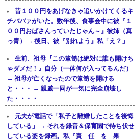
昔１００円をあげなきゃ追いかけてくるキ
チババァがいた。数年後、食事会中に彼『１
００円おばさんっていたじゃん～』彼姉（真
っ青） → 後日、彼『別れよう』私「え？」
生前、祖母『この箪笥は絶対に誰も開けち
ゃダメだ！』自分（一体何が入ってるんだ）
→ 祖母が亡くなったので箪笥を開ける
と・・・ → 親戚一同が一気に完全崩壊し
た・・・・
元夫が電話で「私子と離婚したことを後悔
している」 → それを録音＆保育園で待ち伏せ
している姿を録画。私『責 任 を 果