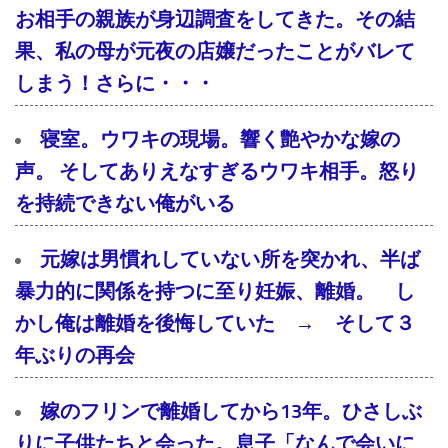
お相手の親族が身辺調査をしてきた。その結
果、私の母が元夜の店嬢だったことがバレて
しまう！さらに・・・
寝室。ウワキの現場。響く艶やかな嫁の
声。 そしてありえなすぎるウワキ相手。怒り
を持続できない俺がいる
元嫁は男慣れしていない所を突かれ、半ば
暴力的に関係を持つに至り妊娠、離婚。 し
かし俺は離婚を後悔していた → そして３
年ぶりの再会
嫁のフリンで離婚してから13年。ひさしぶ
りに子供たちと会った。息子「なんで会いに