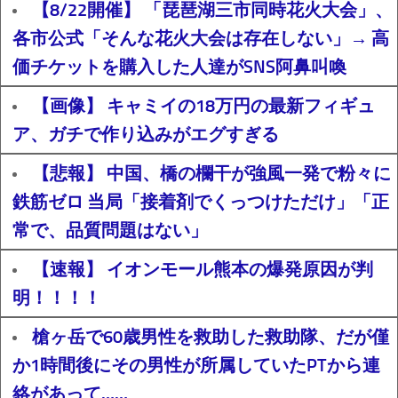
【8/22開催】 「琵琶湖三市同時花火大会」、
各市公式「そんな花火大会は存在しない」→ 高
価チケットを購入した人達がSNS阿鼻叫喚
【画像】 キャミイの18万円の最新フィギュ
ア、ガチで作り込みがエグすぎる
【悲報】 中国、橋の欄干が強風一発で粉々に
鉄筋ゼロ 当局「接着剤でくっつけただけ」「正
常で、品質問題はない」
【速報】 イオンモール熊本の爆発原因が判
明！！！！
槍ヶ岳で60歳男性を救助した救助隊、だが僅
か1時間後にその男性が所属していたPTから連
絡があって……