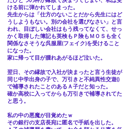
たひとつの枠が縁故で決まってしまい、私は受
ける前に弾かれてしまった。
先生からは「仕方のないことだから先生にはど
うしようもない。別の会社を選びなさい」と言
われ、目ぼしい会社はもう残ってなくて、せっ
かく取得した簿記も英検もＰ険もＭＯＳも全く
関係なさそうな呉服屋(フェイク)を受けること
になった。
家に帰って目が腫れあがるほど泣いた。
翌日、その縁故で入社が決まったと言う生徒が
同じ中学出身の子で、
万引きと不純異性交遊()
で補導されたことのあるＡ子だと知った。
確か高校に入ってからも万引きで補導されてた
と思う。
私の中の悪魔が目覚めたｗ
その銀行の支店長宛に匿名で手紙を出した。