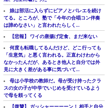
娘は部活に入らずにピアノとバレエを続け
てる。ところが、塾で「今年の合唱コン伴奏
は諦めなさい」と言われたらしく…
【悲報】 ワイの唐揚げ定食、まだ来ない
何度も転職してるんだけど、どこ行っても
「生意気」と悪く言われる。正直わけわから
なかったんだが、あるとき他人と自分では外
見に大きく差がある事に気づいて…
母は小学校の教師だ。母が受け持ったクラ
スの女の子が中学でいじめを受けているよう
で母を頼ってくる
【復讐】 ガッシャーーーーン！ 相手と自分