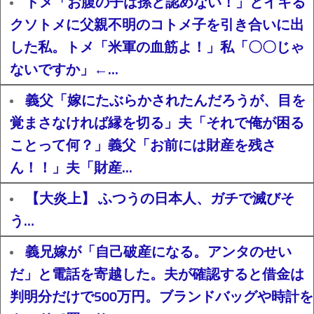
トメ「お腹の子は孫と認めない！」とイキる
クソトメに父親不明のコトメ子を引き合いに出
した私。トメ「米軍の血筋よ！」私「〇〇じゃ
ないですか」←...
義父「嫁にたぶらかされたんだろうが、目を
覚まさなければ縁を切る」夫「それで俺が困る
ことって何？」義父「お前には財産を残さ
ん！！」夫「財産...
【大炎上】 ふつうの日本人、ガチで滅びそ
う…
義兄嫁が「自己破産になる。アンタのせい
だ」と電話を寄越した。夫が確認すると借金は
判明分だけで500万円。ブランドバッグや時計を