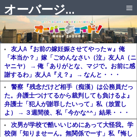
オーバージョイド！
友人A『お前の嫁妊娠させてやったｗ』俺
「本当か？」嫁「ごめんなさい（泣」友人A（ニ
ヤニヤ） → 俺「ありがとな、マジで。お前に感
謝するわ」友人A『え？』 → なんと・・・
警察『残念だけど相手（痴漢）は公務員だっ
た。弁護士つけてるから裁判しても負けるよ』
弁護士「犯人が謝罪したいって」私（放置し
よ） → ３週間後、私「今かな^^」結果・・・
次男が学校で酷いいじめにあって大怪我。学
校側「知りませーん。無関係でーす」私『悔し