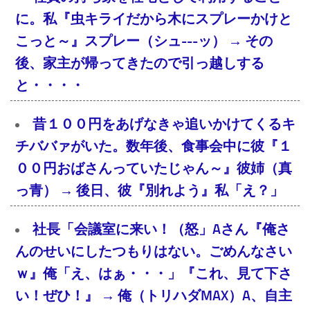
に。私『虫キライだから木にスプレーかけと
こっと～』スプレー（シュ---ッ） → その
後、家主が帰ってきたので引っ越しする
と・・・・
昔１００円をあげなきゃ追いかけてくるキ
チババァがいた。数年後、食事会中に彼『１
００円おばさんっていたじゃん～』彼姉（真
っ青） → 後日、彼『別れよう』私「え？」
社長「会議室に来い！（怒」Aさん『俺さ
んのせいにしたつもりはない。ごめんなさい
ｗ』俺「え、はぁ・・・」『これ、見て下さ
い！ぜひ！』 → 俺（トリハダMAX）A、自主