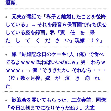
退職。
元夫が電話で「私子と離婚したことを後悔
している」 → それを録音＆保育園で待ち伏せ
している姿を録画。私『責 任 を 果
た し て く だ さ い』現嫁「！？」
嫁『結婚記念日のケーキ1人（俺）で食べ
てるよｗｗｗ 氏ねばいいのにｗ』男「わろｗ
ｗｗｗ」 → 俺「そうきたか。それなら・・・
（泣」数ヶ月後、嫁 が 泣 き 崩 れ
た
歓迎会を開いてもらった。二次会前、同僚
「今日は朝までになりそうだねぇ。大丈