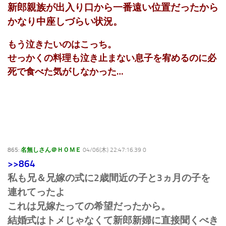
新郎親族が出入り口から一番遠い位置だったから
かなり中座しづらい状況。
もう泣きたいのはこっち。
せっかくの料理も泣き止まない息子を宥めるのに必
死で食べた気がしなかった…
865:
名無しさん＠ＨＯＭＥ
04/06(木) 22:47:16.39 0
>>864
私も兄＆兄嫁の式に2歳間近の子と3ヵ月の子を
連れてったよ
これは兄嫁たっての希望だったから。
結婚式はトメじゃなくて新郎新婦に直接聞くべき