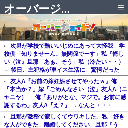
オーバージョイド！
次男が学校で酷いいじめにあって大怪我。学
校側「知りませーん。無関係でーす」私『悔し
い（泣』旦那「あぁ、そう」私（冷たい・・）
→ 後日、主犯格が車イス生活に。驚愕だった
友人A『お前の嫁妊娠させてやったｗ』俺
「本当か？」嫁「ごめんなさい（泣」友人A（ニ
ヤニヤ） → 俺「ありがとな、マジで。お前に感
謝するわ」友人A『え？』 → なんと・・・
旦那が激務で寂しくてウワキした。私「好き
な人ができた。離婚してください」旦那『う