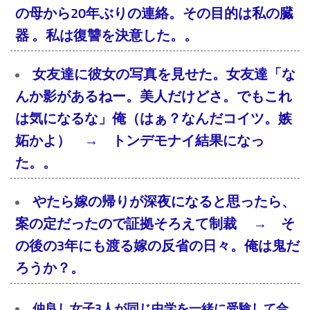
の母から20年ぶりの連絡。その目的は私の臓
器 。私は復讐を決意した。。
女友達に彼女の写真を見せた。女友達「な
んか影があるねー。美人だけどさ。でもこれ
は気になるな」俺（はぁ？なんだコイツ。嫉
妬かよ） → トンデモナイ結果になっ
た。。
やたら嫁の帰りが深夜になると思ったら、
案の定だったので証拠そろえて制裁 → そ
の後の3年にも渡る嫁の反省の日々。俺は鬼だ
ろうか？。
仲良し女子3人が同じ中学を一緒に受験して合