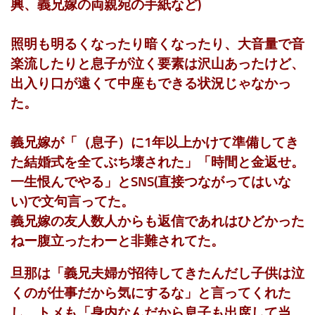
興、義兄嫁の両親宛の手紙など)
照明も明るくなったり暗くなったり、大音量で音
楽流したりと息子が泣く要素は沢山あったけど、
出入り口が遠くて中座もできる状況じゃなかっ
た。
義兄嫁が「（息子）に1年以上かけて準備してき
た結婚式を全てぶち壊された」「時間と金返せ。
一生恨んでやる」とSNS(直接つながってはいな
い)で文句言ってた。
義兄嫁の友人数人からも返信であれはひどかった
ねー腹立ったわーと非難されてた。
旦那は「義兄夫婦が招待してきたんだし子供は泣
くのが仕事だから気にするな」と言ってくれた
し、トメも「身内なんだから息子も出席して当