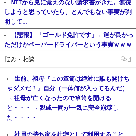
NTTから見に覚えのない請求書がきた。無視
しようと思っていたら、とんでもない事実が判
明して…
【悲報】 「ゴールド免許です」←運が良かっ
ただけかペーパードライバーという事実ｗｗｗ
悩み・相談
1
生前、祖母『この箪笥は絶対に誰も開けち
ゃダメだ！』自分（一体何が入ってるんだ）
→ 祖母が亡くなったので箪笥を開ける
と・・・ → 親戚一同が一気に完全崩壊し
た・・・・
社員の持ち家を社宅として利用すること