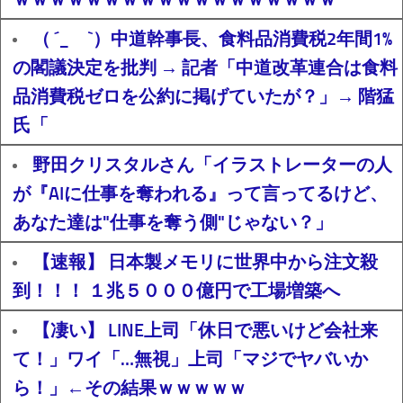
（ ´_ゝ`）中道幹事長、食料品消費税2年間1%
の閣議決定を批判 → 記者「中道改革連合は食料
品消費税ゼロを公約に掲げていたが？」→ 階猛
氏「
野田クリスタルさん「イラストレーターの人
が『AIに仕事を奪われる』って言ってるけど、
あなた達は"仕事を奪う側"じゃない？」
【速報】 日本製メモリに世界中から注文殺
到！！！ １兆５０００億円で工場増築へ
【凄い】 LINE上司「休日で悪いけど会社来
て！」ワイ「…無視」上司「マジでヤバいか
ら！」←その結果ｗｗｗｗｗ