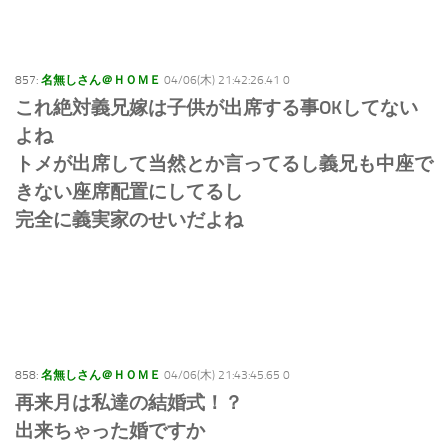
857:
名無しさん＠ＨＯＭＥ
04/06(木) 21:42:26.41 0
これ絶対義兄嫁は子供が出席する事OKしてない
よね
トメが出席して当然とか言ってるし義兄も中座で
きない座席配置にしてるし
完全に義実家のせいだよね
858:
名無しさん＠ＨＯＭＥ
04/06(木) 21:43:45.65 0
再来月は私達の結婚式！？
出来ちゃった婚ですか