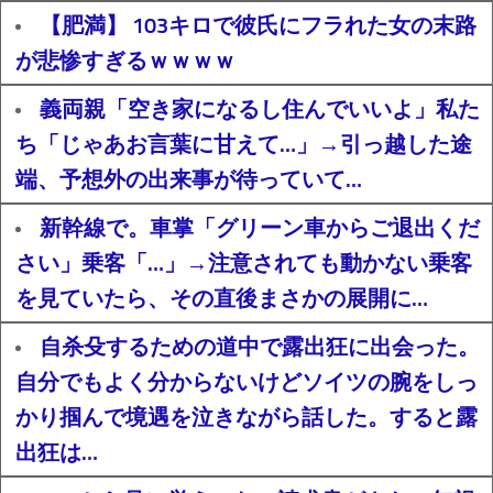
【肥満】 103キロで彼氏にフラれた女の末路
が悲惨すぎるｗｗｗｗ
義両親「空き家になるし住んでいいよ」私た
ち「じゃあお言葉に甘えて…」→引っ越した途
端、予想外の出来事が待っていて…
新幹線で。車掌「グリーン車からご退出くだ
さい」乗客「…」→注意されても動かない乗客
を見ていたら、その直後まさかの展開に…
自杀殳するための道中で露出狂に出会った。
自分でもよく分からないけどソイツの腕をしっ
かり掴んで境遇を泣きながら話した。すると露
出狂は…