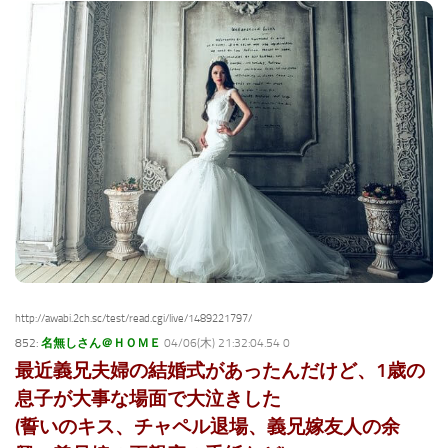
http://awabi.2ch.sc/test/read.cgi/live/1489221797/
852:
名無しさん＠ＨＯＭＥ
04/06(木) 21:32:04.54 0
最近義兄夫婦の結婚式があったんだけど、1歳の
息子が大事な場面で大泣きした
(誓いのキス、チャペル退場、義兄嫁友人の余