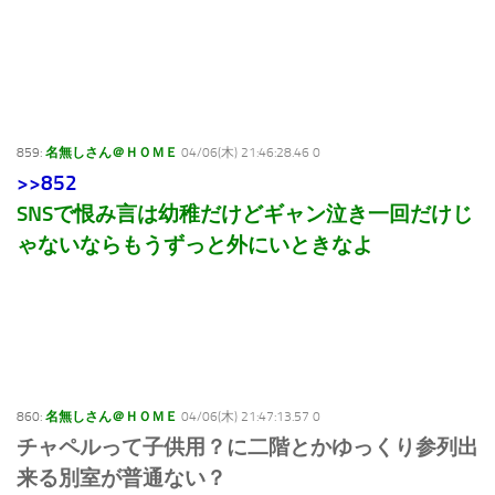
859:
名無しさん＠ＨＯＭＥ
04/06(木) 21:46:28.46 0
>>852
SNSで恨み言は幼稚だけどギャン泣き一回だけじ
ゃないならもうずっと外にいときなよ
860:
名無しさん＠ＨＯＭＥ
04/06(木) 21:47:13.57 0
チャペルって子供用？に二階とかゆっくり参列出
来る別室が普通ない？