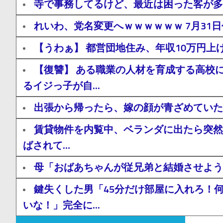
寺で事務してるけど、最近は困った客が多
れいわ、党名変更へｗｗｗｗｗｗ 7月31
【うわぁ】 都営団地住み、年収10万円
【復讐】 ある職業の人材を育成する高校
るイジっ子が自...
出張から帰ったら、嫁の顔が青ざめていた
賃貸物件を内覧中、ベランダに出たら突然
ばされて…
母「おばあちゃんが従兄弟と結婚させよう
鍵失くした男「45分だけ部屋に入れろ！
いな！」完全に...