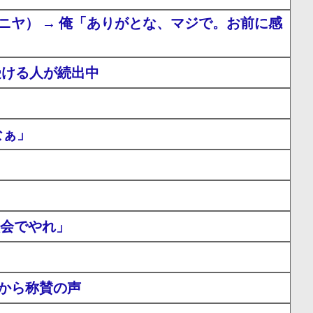
ヤ） → 俺「ありがとな、マジで。お前に感
受ける人が続出中
なぁ」
員会でやれ」
から称賛の声