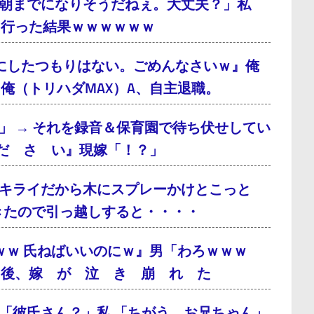
朝までになりそうだねぇ。大丈夫？」私
に行った結果ｗｗｗｗｗｗ
にしたつもりはない。ごめんなさいｗ』俺
俺（トリハダMAX）A、自主退職。
」 → それを録音＆保育園で待ち伏せしてい
だ さ い』現嫁「！？」
キライだから木にスプレーかけとこっと
てきたので引っ越しすると・・・・
ｗｗ 氏ねばいいのにｗ』男「わろｗｗｗ
月後、嫁 が 泣 き 崩 れ た
「彼氏さん？」私 「ちがう、お兄ちゃん」