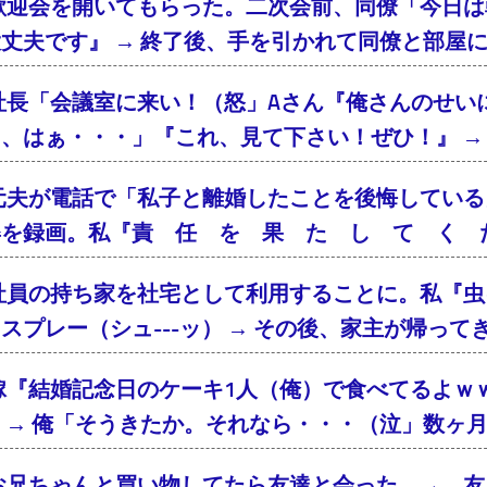
歓迎会を開いてもらった。二次会前、同僚「今日は
丈夫です』 → 終了後、手を引かれて同僚と部屋
社長「会議室に来い！（怒」Aさん『俺さんのせい
、はぁ・・・」『これ、見て下さい！ぜひ！』 → 
元夫が電話で「私子と離婚したことを後悔している
姿を録画。私『責 任 を 果 た し て く 
社員の持ち家を社宅として利用することに。私『虫
スプレー（シュ---ッ） → その後、家主が帰っ
嫁『結婚記念日のケーキ1人（俺）で食べてるよｗ
 → 俺「そうきたか。それなら・・・（泣」数ヶ
お兄ちゃんと買い物してたら友達と会った → 友