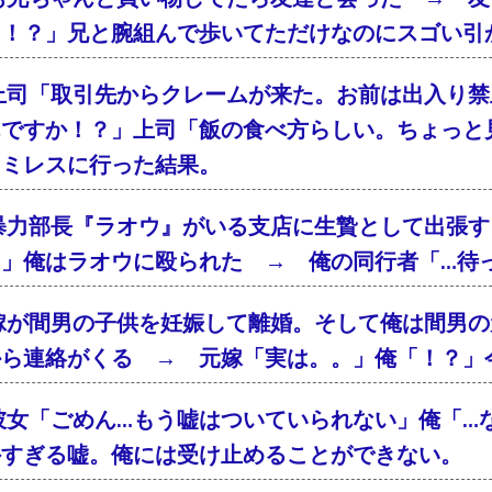
「！？」兄と腕組んで歩いてただけなのにスゴい引
上司「取引先からクレームが来た。お前は出入り禁
んですか！？」上司「飯の食べ方らしい。ちょっと
ァミレスに行った結果。
暴力部長『ラオウ』がいる支店に生贄として出張す
！」俺はラオウに殴られた → 俺の同行者「…待
嫁が間男の子供を妊娠して離婚。そして俺は間男の
から連絡がくる → 元嫁「実は。。」俺「！？」
彼女「ごめん…もう嘘はついていられない」俺「…
外すぎる嘘。俺には受け止めることができない。