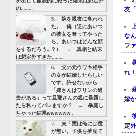
を出して徹底的に戦った結果は想定外
の………
友
嫁を親友に奪われ
た。 俺（逆にあいつ
の彼女を奪ってやった
な
ら、あいつはどんな顔
フ
をするだろう…？） → 真相と結末
は想定外すぎた………
父の元ウワキ相手
れ
の女が結婚したらしい
です。許せないから
「嫁さんはフリンの過
去がある」って旦那さんの親に暴露し
嫁
たら私ってバレますか？ → 暴露し
ちゃった結果wwwwww..
夫「実は俺には種
定
が無い。子供を夢見て