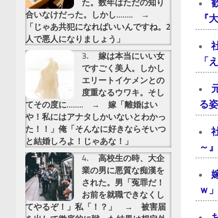
た。数年はただの知り
合いなけだった。しかし…….. →
『大
「じゃあ共犯になればいいんですね。2
人で悪人になりましょう」
嫁は本当にいい女
「え
ですごく美人。しかし
エリートイケメンとの
度重なるウワキ。そし
る
てその度に…….. → 嫁「離婚はい
や！私にはアナタしかいないとわかっ
た！！」俺「そんなに好きならそいつ
と結婚しろよ！じゃあな！」
～』
高校生の時、大企
業の男に悪質な痴漢を
された。男「冤罪だ！
ｗ」
お前を就職できなくし
てやるぞ！」私「！？」 → 被害届