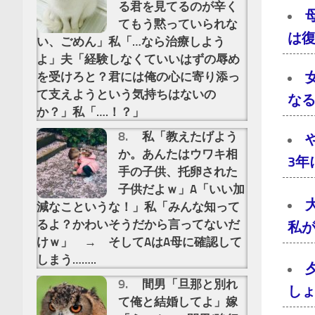
る君を見てるのが辛く
てもう黙っていられな
は
い、ごめん」私「…なら治療しよう
よ」夫「経験しなくていいはずの辱め
を受けろと？君には俺の心に寄り添っ
て支えようという気持ちはないの
な
か？」私「….！？」
私「教えたげよう
か。あんたはウワキ相
3
手の子供、托卵された
子供だよｗ」A「いい加
減なこというな！」私「みんな知って
るよ？かわいそうだから言ってないだ
私
けｗ」 → そしてAはA母に確認して
しまう……..
間男「旦那と別れ
し
て俺と結婚してよ」嫁