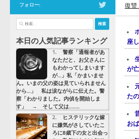
フォロー:
復讐
検
索:
本日の人気記事ランキング
座し
警察「通報者があ
なただと、お父さんに
もわかってしまいます
が亡
が…」私「かまいませ
ん。いまの父の姿は見ていられません
から…」 私は涙ながらに伝えた。警
た
察「わかりました。内偵を開始しま
す」 → そして父は……..
ヒステリックな嫁
おば
に嫌気がさしていたこ
ろに8歳下の女と出会っ