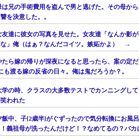
母は兄の手術費用を盗んで男と逃げた。その母から2
復讐を決意した。。
女友達に彼女の写真を見せた。女友達「なんか影が
るな」俺（はぁ？なんだコイツ。嫉妬かよ） → 
やたら嫁の帰りが深夜になると思ったら、案の定
年にも渡る嫁の反省の日々。俺は鬼だろうか？。
大学の時、クラスの大多数テストでカンニングして
が笑われた
夕飯中、子(2歳半)がぐずったので気分転換にお風
ょ！義祖母が洗ったんだけど！？なめてるの？バカ