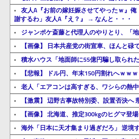
友人A『お前の嫁妊娠させてやったｗ』俺
謝するわ」友人A『え？』 → なんと・・・
ジャンポケ斎藤と代理人のやりとり、「地
【画像】 日本共産党の街宣車、ほんと碌
積水ハウス「地面師に55億円騙し取られ
【悲報】 ドル円、年末150円割れへｗｗ
老人「エアコンは高すぎる、ワシらの熱中
【激震】 辺野古事故特別委、設置否決へ
【画像】 北海道、推定300kgのヒグマ
海外「日本に天才集まり過ぎだろ」 逆境