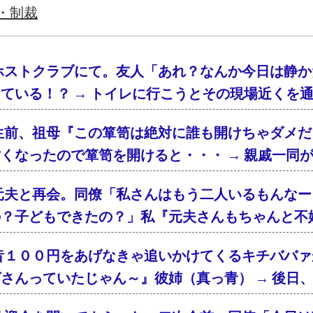
・制裁
ホストクラブにて。友人「あれ？なんか今日は静か
ている！？ → トイレに行こうとその現場近くを
生前、祖母『この箪笥は絶対に誰も開けちゃダメだ
くなったので箪笥を開けると・・・ → 親戚一同
元夫と再会。同僚「私さんはもう二人いるもんなー
の？子どもできたの？」私『元夫さんもちゃんと不
昔１００円をあげなきゃ追いかけてくるキチババァ
さんっていたじゃん～』彼姉（真っ青） → 後日