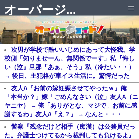
オーバージョイド！
次男が学校で酷いいじめにあって大怪我。学
校側「知りませーん。無関係でーす」私『悔し
い（泣』旦那「あぁ、そう」私（冷たい・・）
→ 後日、主犯格が車イス生活に。驚愕だった
友人A『お前の嫁妊娠させてやったｗ』俺
「本当か？」嫁「ごめんなさい（泣」友人A（ニ
ヤニヤ） → 俺「ありがとな、マジで。お前に感
謝するわ」友人A『え？』 → なんと・・・
警察『残念だけど相手（痴漢）は公務員だっ
た。弁護士つけてるから裁判しても負けるよ』