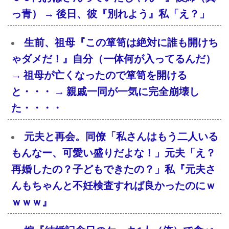
っ青） → 後日、彼『別れよう』私「え？」
生前、祖母『この箪笥は絶対に誰も開けち
ゃダメだ！』自分（一体何が入ってるんだ）
→ 祖母が亡くなったので箪笥を開ける
と・・・ → 親戚一同が一気に完全崩壊し
た・・・・
元夫と再会。同僚「私さんはもう二人いる
もんなー、可愛い盛りだよな！」元夫「え？
再婚したの？子どもできたの？」私『元夫さ
んもちゃんと不妊検査すれば良かったのにｗ
ｗｗｗ』