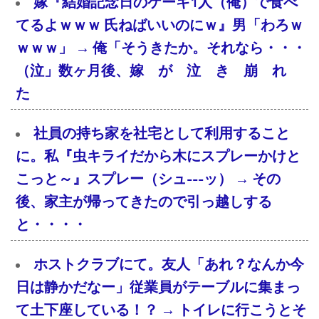
嫁『結婚記念日のケーキ1人（俺）で食べ
てるよｗｗｗ 氏ねばいいのにｗ』男「わろｗ
ｗｗｗ」 → 俺「そうきたか。それなら・・・
（泣」数ヶ月後、嫁 が 泣 き 崩 れ
た
社員の持ち家を社宅として利用すること
に。私『虫キライだから木にスプレーかけと
こっと～』スプレー（シュ---ッ） → その
後、家主が帰ってきたので引っ越しする
と・・・・
ホストクラブにて。友人「あれ？なんか今
日は静かだなー」従業員がテーブルに集まっ
て土下座している！？ → トイレに行こうとそ