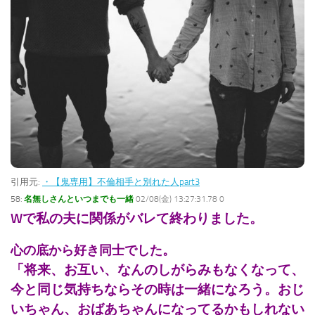
引用元:
・【鬼専用】不倫相手と別れた人part3
58:
名無しさんといつまでも一緒
02/08(金) 13:27:31.78 0
Wで私の夫に関係がバレて終わりました。
心の底から好き同士でした。
「将来、お互い、なんのしがらみもなくなって、
今と同じ気持ちならその時は一緒になろう。
おじ
いちゃん、おばあちゃんになってるかもしれない