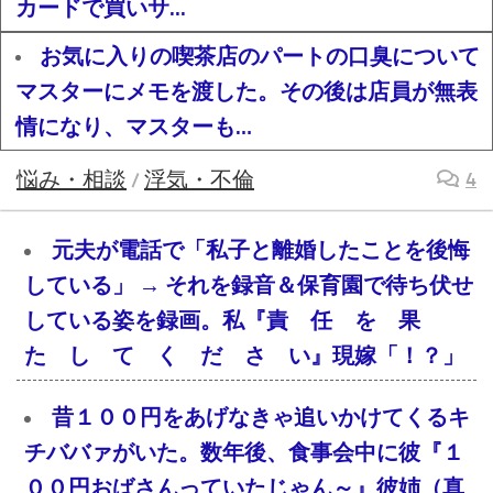
カードで買いサ...
お気に入りの喫茶店のパートの口臭について
マスターにメモを渡した。その後は店員が無表
情になり、マスターも…
悩み・相談
浮気・不倫
4
/
元夫が電話で「私子と離婚したことを後悔
している」 → それを録音＆保育園で待ち伏せ
している姿を録画。私『責 任 を 果
た し て く だ さ い』現嫁「！？」
昔１００円をあげなきゃ追いかけてくるキ
チババァがいた。数年後、食事会中に彼『１
００円おばさんっていたじゃん～』彼姉（真