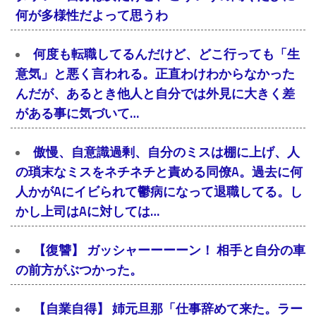
何が多様性だよって思うわ
何度も転職してるんだけど、どこ行っても「生
意気」と悪く言われる。正直わけわからなかった
んだが、あるとき他人と自分では外見に大きく差
がある事に気づいて…
傲慢、自意識過剰、自分のミスは棚に上げ、人
の瑣末なミスをネチネチと責める同僚A。過去に何
人かがAにイビられて鬱病になって退職してる。し
かし上司はAに対しては…
【復讐】 ガッシャーーーーン！ 相手と自分の車
の前方がぶつかった。
【自業自得】 姉元旦那「仕事辞めて来た。ラー