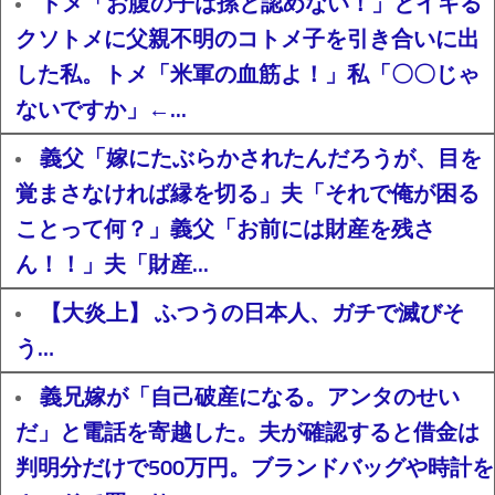
トメ「お腹の子は孫と認めない！」とイキる
クソトメに父親不明のコトメ子を引き合いに出
した私。トメ「米軍の血筋よ！」私「〇〇じゃ
ないですか」←...
義父「嫁にたぶらかされたんだろうが、目を
覚まさなければ縁を切る」夫「それで俺が困る
ことって何？」義父「お前には財産を残さ
ん！！」夫「財産...
【大炎上】 ふつうの日本人、ガチで滅びそ
う…
義兄嫁が「自己破産になる。アンタのせい
だ」と電話を寄越した。夫が確認すると借金は
判明分だけで500万円。ブランドバッグや時計を