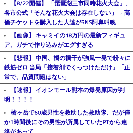
【8/22開催】 「琵琶湖三市同時花火大会」、
各市公式「そんな花火大会は存在しない」→ 高
価チケットを購入した人達がSNS阿鼻叫喚
【画像】 キャミイの18万円の最新フィギュ
ア、ガチで作り込みがエグすぎる
【悲報】 中国、橋の欄干が強風一発で粉々に
鉄筋ゼロ 当局「接着剤でくっつけただけ」「正
常で、品質問題はない」
【速報】 イオンモール熊本の爆発原因が判
明！！！！
槍ヶ岳で60歳男性を救助した救助隊、だが僅
か1時間後にその男性が所属していたPTから連
絡があって……