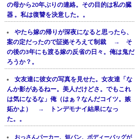
の母から20年ぶりの連絡。その目的は私の臓
器 。私は復讐を決意した。。
やたら嫁の帰りが深夜になると思ったら、
案の定だったので証拠そろえて制裁 → そ
の後の3年にも渡る嫁の反省の日々。俺は鬼だ
ろうか？。
女友達に彼女の写真を見せた。女友達「な
んか影があるねー。美人だけどさ。でもこれ
は気になるな」俺（はぁ？なんだコイツ。嫉
妬かよ） → トンデモナイ結果になっ
た。。
おっさんパーカー、短パン、ボディーバッグが