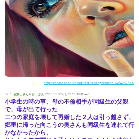
http://kohada.open2ch.net/test/read.cgi/kankon/1464237313/
：
54
名無しさん＠おーぷん
2016/05/29(日)21:19:38 ID:wsO
小学生の時の事、母の不倫相手が同級生の父親
で、母が出て行った
二つの家庭を壊して再婚した２人は引っ越さず、
郷里に帰った向こうの奥さんも同級生を連れて行
かなかったから、