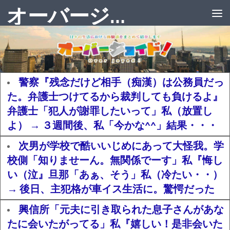
オーバージョイド！
警察『残念だけど相手（痴漢）は公務員だっ
た。弁護士つけてるから裁判しても負けるよ』
弁護士「犯人が謝罪したいって」私（放置し
よ） → ３週間後、私「今かな^^」結果・・・
次男が学校で酷いいじめにあって大怪我。学
校側「知りませーん。無関係でーす」私『悔し
い（泣』旦那「あぁ、そう」私（冷たい・・）
→ 後日、主犯格が車イス生活に。驚愕だった
興信所「元夫に引き取られた息子さんがあな
たに会いたがってる」私『嬉しい！是非会いた