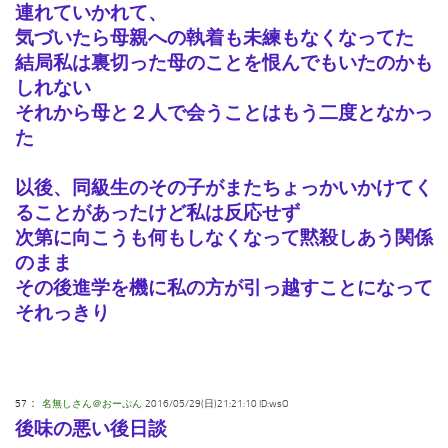
連れていかれて、
気づいたら母親への執着も未練もなくなってた
結局私は裏切った母のことを恨んでもいたのかも
しれない
それから母と２人で会うことはもう二度となかっ
た
以後、同級生のその子がまたちょっかいかけてく
ることがあったけど私は反応せず
次第に向こうも何もしなくなって黙殺しあう関係
のまま
その後進学を機に私の方が引っ越すことになって
それっきり
：
57
名無しさん＠おーぷん
2016/05/29(日)21:21:10 ID:wsO
後味の悪い後日談