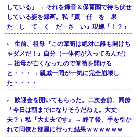
している」 → それを録音＆保育園で待ち伏せ
している姿を録画。私『責 任 を 果
た し て く だ さ い』現嫁「！？」
生前、祖母『この箪笥は絶対に誰も開けち
ゃダメだ！』自分（一体何が入ってるんだ）
→ 祖母が亡くなったので箪笥を開ける
と・・・ → 親戚一同が一気に完全崩壊し
た・・・・
歓迎会を開いてもらった。二次会前、同僚
「今日は朝までになりそうだねぇ。大丈
夫？」私『大丈夫です』 → 終了後、手を引か
れて同僚と部屋に行った結果ｗｗｗｗｗｗ