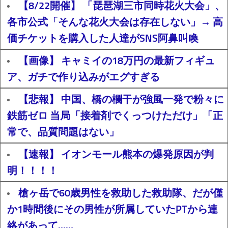
【8/22開催】 「琵琶湖三市同時花火大会」、
各市公式「そんな花火大会は存在しない」→ 高
価チケットを購入した人達がSNS阿鼻叫喚
【画像】 キャミイの18万円の最新フィギュ
ア、ガチで作り込みがエグすぎる
【悲報】 中国、橋の欄干が強風一発で粉々に
鉄筋ゼロ 当局「接着剤でくっつけただけ」「正
常で、品質問題はない」
【速報】 イオンモール熊本の爆発原因が判
明！！！！
槍ヶ岳で60歳男性を救助した救助隊、だが僅
か1時間後にその男性が所属していたPTから連
絡があって……