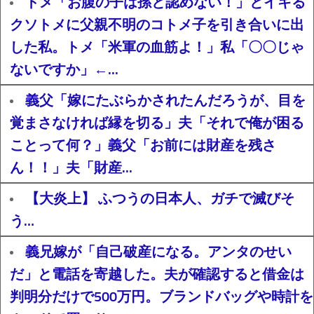
トメ「お腹の子は孫と認めない！」とイキる
クソトメに父親不明のコトメ子を引き合いに出
した私。トメ「米軍の血筋よ！」私「〇〇じゃ
ないですか」←...
義父「嫁にたぶらかされたんだろうが、目を
覚まさなければ縁を切る」夫「それで俺が困る
ことって何？」義父「お前には財産を残さ
ん！！」夫「財産...
【大炎上】 ふつうの日本人、ガチで滅びそ
う…
義兄嫁が「自己破産になる。アンタのせい
だ」と電話を寄越した。夫が確認すると借金は
判明分だけで500万円。ブランドバッグや時計を