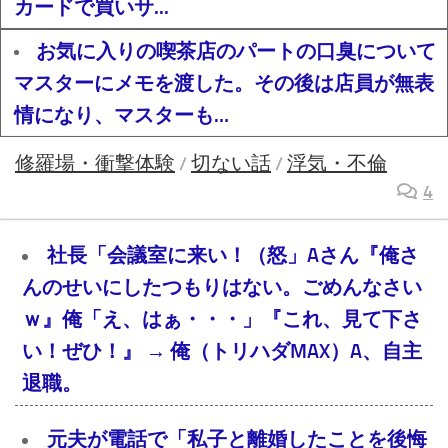
カードで買いサ...
お気に入りの喫茶店のパートの口臭について
マスターにメモを渡した。その後は店員が無表
情になり、マスターも…
修羅場・衝撃体験
切ない話
浮気・不倫
/
/
4
社長「会議室に来い！（怒」Aさん『俺さ
んのせいにしたつもりはない。ごめんなさい
ｗ』俺「え、はぁ・・・」『これ、見て下さ
い！ぜひ！』 → 俺（トリハダMAX）A、自主
退職。
元夫が電話で「私子と離婚したことを後悔