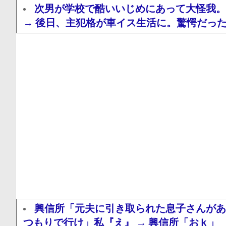
次男が学校で酷いいじめにあって大怪我。
→ 後日、主犯格が車イス生活に。驚愕だっ
興信所「元夫に引き取られた息子さんがあ
つもりで行け」私『え』 → 興信所「おｋ」