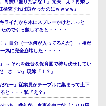
、可愛い盛りだよな！」元夫「え？再婚し
妊検査すれば良かったのにｗｗｗｗ』
キライだから木にスプレーかけとこっと
てきたので引っ越しすると・・・・
！』自分（一体何が入ってるんだ） → 祖母
が一気に完全崩壊した・・・・
」 → それを録音＆保育園で待ち伏せしてい
だ さ い』現嫁「！？」
だなー」従業員がテーブルに集まって土下
通ると・・・私『え？』
がいた。数年後、食事会中に彼『１００円