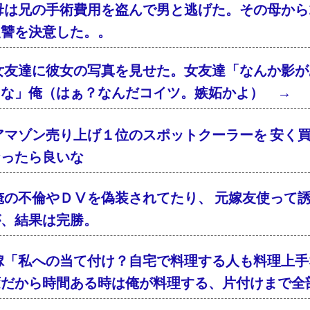
母は兄の手術費用を盗んで男と逃げた。その母から2
復讐を決意した。。
女友達に彼女の写真を見せた。女友達「なんか影が
るな」俺（はぁ？なんだコイツ。嫉妬かよ） → 
アマゾン売り上げ１位のスポットクーラーを 安く買
なったら良いな
俺の不倫やＤⅤを偽装されてたり、 元嫁友使って
が、結果は完勝。
嫁「私への当て付け？自宅で料理する人も料理上手
変だから時間ある時は俺が料理する、片付けまで全