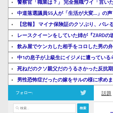
警察官「職業は？」 完全無職ワイ「言い
中道落選議員55人が「生活が大変…」の声
【悲報】 マイナ保険証のクソぶり、バレ
レースクイーンをしていた姉が『ZARD
飲み屋でケンカした相手をコロした男の弁
中1の息子が上級生にイジメに遭っている
死ねだのクソ親父だのうるさかった反抗期
男性恐怖症だったの嫁をサルの様に求めまく
フォロー:
話題
検
索: