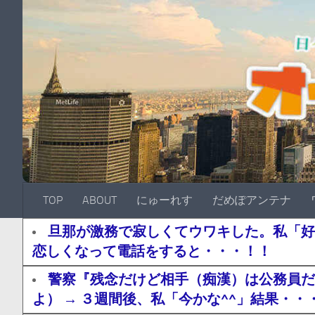
TOP
ABOUT
にゅーれす
だめぽアンテナ
旦那が激務で寂しくてウワキした。私「好
恋しくなって電話をすると・・・！！
警察『残念だけど相手（痴漢）は公務員だ
よ） → ３週間後、私「今かな^^」結果・・