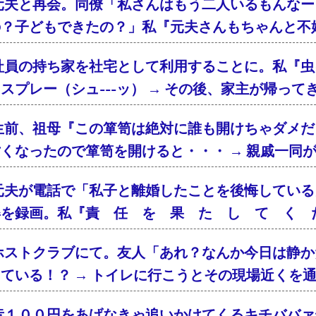
元夫と再会。同僚「私さんはもう二人いるもんなー
の？子どもできたの？」私『元夫さんもちゃんと不
社員の持ち家を社宅として利用することに。私『虫
スプレー（シュ---ッ） → その後、家主が帰っ
生前、祖母『この箪笥は絶対に誰も開けちゃダメだ
くなったので箪笥を開けると・・・ → 親戚一同
元夫が電話で「私子と離婚したことを後悔している
姿を録画。私『責 任 を 果 た し て く 
ホストクラブにて。友人「あれ？なんか今日は静か
ている！？ → トイレに行こうとその現場近くを
昔１００円をあげなきゃ追いかけてくるキチババァ