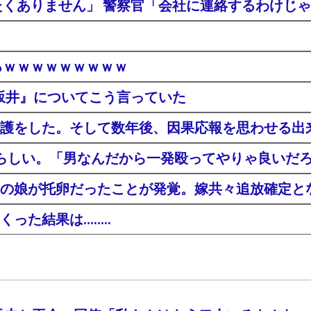
たくありません」 警察官「会社に連絡するわけじ
るｗｗｗｗｗｗｗｗｗ
の坂井』についてこう言っていた
護をした。そして数年後、因果応報を思わせる出
らしい。「男なんだから一発殴ってやりゃ良いだ
の娘が托卵だったことが発覚。嫁共々追放確定と
った結果は……..