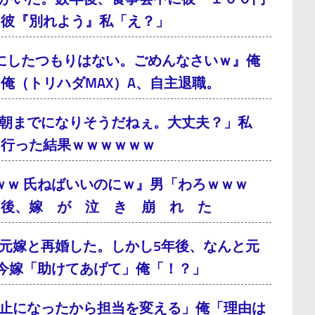
、彼『別れよう』私「え？」
にしたつもりはない。ごめんなさいｗ』俺
俺（トリハダMAX）A、自主退職。
朝までになりそうだねぇ。大丈夫？」私
に行った結果ｗｗｗｗｗｗ
ｗｗ 氏ねばいいのにｗ』男「わろｗｗｗ
月後、嫁 が 泣 き 崩 れ た
元嫁と再婚した。しかし5年後、なんと元
今嫁「助けてあげて」俺「！？」
止になったから担当を変える」俺「理由は