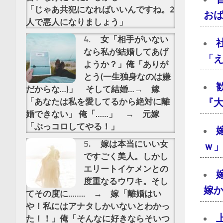
「じゃあ共犯になればいいんですね。2
おば
人で悪人になりましょう」
女「相手がいない
なら私が結婚してあげ
「え
ようか？」俺「ありが
とう(一生独身なのは嫌
だからな…)」 そして結婚…→ 嫁
「あなたは私を愛してるから絶対に離
『大
婚できない」 俺「……」 → 元嫁
「ぶっコロしてやる！」
嫁は本当にいい女
ｗ」
ですごく美人。しかし
エリートイケメンとの
度重なるウワキ。そし
嫁
てその度に…….. → 嫁「離婚はい
や！私にはアナタしかいないとわかっ
た！！」俺「そんなに好きならそいつ