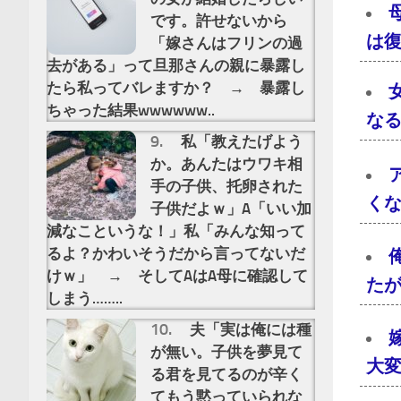
です。許せないから
は
「嫁さんはフリンの過
去がある」って旦那さんの親に暴露し
たら私ってバレますか？ → 暴露し
ちゃった結果wwwwww..
な
私「教えたげよう
か。あんたはウワキ相
手の子供、托卵された
く
子供だよｗ」A「いい加
減なこというな！」私「みんな知って
るよ？かわいそうだから言ってないだ
けｗ」 → そしてAはA母に確認して
た
しまう……..
夫「実は俺には種
が無い。子供を夢見て
大
る君を見てるのが辛く
てもう黙っていられな