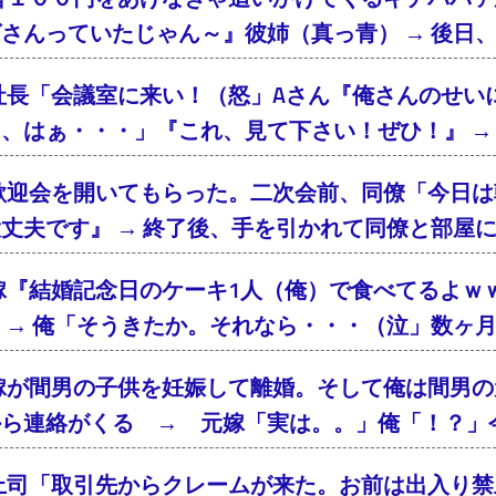
さんっていたじゃん～』彼姉（真っ青） → 後日
社長「会議室に来い！（怒」Aさん『俺さんのせい
、はぁ・・・」『これ、見て下さい！ぜひ！』 → 
歓迎会を開いてもらった。二次会前、同僚「今日は
丈夫です』 → 終了後、手を引かれて同僚と部屋
嫁『結婚記念日のケーキ1人（俺）で食べてるよｗ
 → 俺「そうきたか。それなら・・・（泣」数ヶ
嫁が間男の子供を妊娠して離婚。そして俺は間男の
から連絡がくる → 元嫁「実は。。」俺「！？」
上司「取引先からクレームが来た。お前は出入り禁