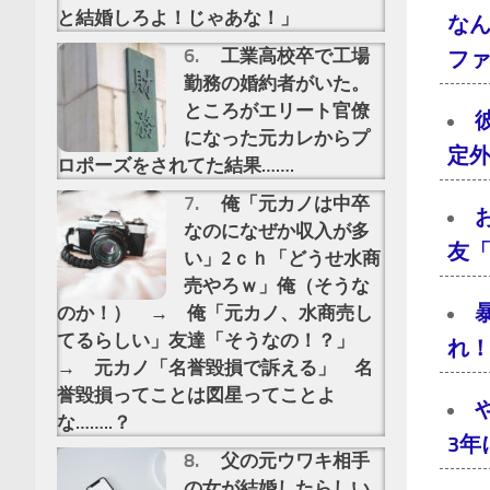
と結婚しろよ！じゃあな！」
な
工業高校卒で工場
フ
勤務の婚約者がいた。
ところがエリート官僚
になった元カレからプ
定
ロポーズをされてた結果…….
俺「元カノは中卒
なのになぜか収入が多
友
い」2ｃｈ「どうせ水商
売やろｗ」俺（そうな
のか！） → 俺「元カノ、水商売し
てるらしい」友達「そうなの！？」
れ
→ 元カノ「名誉毀損で訴える」 名
誉毀損ってことは図星ってことよ
な……..？
3
父の元ウワキ相手
の女が結婚したらしい