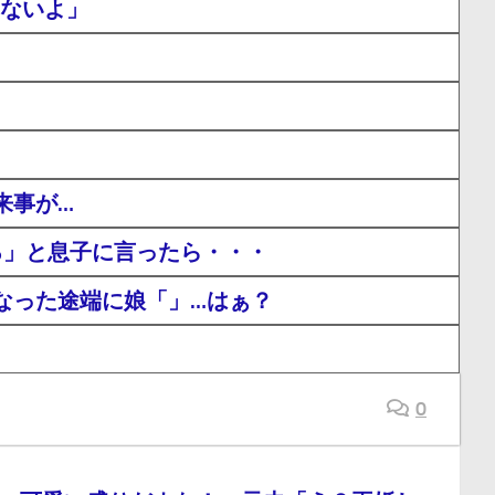
ゃないよ」
来事が…
ろ」と息子に言ったら・・・
なった途端に娘「」…はぁ？
0