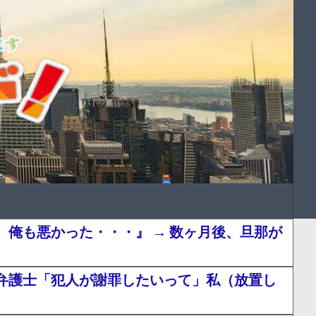
俺も悪かった・・・』 → 数ヶ月後、旦那が
弁護士「犯人が謝罪したいって」私（放置し