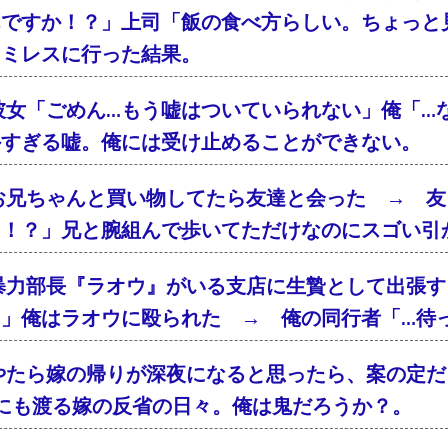
んですか！？」上司「飯の食べ方らしい。ちょっと
ァミレスに行った結果。
彼女「ごめん…もう嘘はついていられない」俺「…
外すぎる嘘。俺には受け止めることができない。
お兄ちゃんと買い物してたら友達と会った → 友
「！？」兄と腕組んで歩いてただけなのにスゴい引
暴力部長『ラオウ』がいる支店に生贄として出張す
！」俺はラオウに殴られた → 俺の同行者「…待
やたら嫁の帰りが深夜になると思ったら、案の定
年にも渡る嫁の反省の日々。俺は鬼だろうか？。