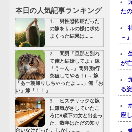
本日の人気記事ランキング
た
男性恐怖症だった
の嫁をサルの様に求め
まくった結果は……..
～』
間男「旦那と別れ
て俺と結婚してよ」嫁
が亡
「うーん…」間男(強行
突破してやる！) → 嫁
「あー朝帰りしちゃったよ……」俺「お
る
い」嫁「！！」
ヒステリックな嫁
に嫌気がさしていたこ
座し
ろに8歳下の女と出会っ
た。数年はただの知り
合いなけだった。しかし…….. →