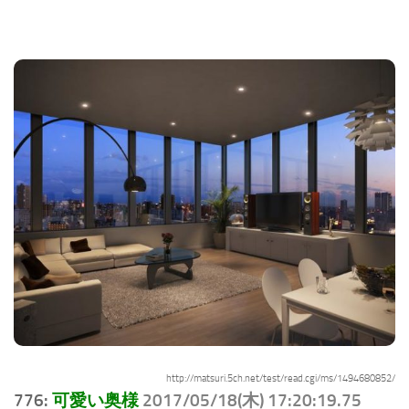
http://matsuri.5ch.net/test/read.cgi/ms/1494680852/
776:
可愛い奥様
2017/05/18(木) 17:20:19.75