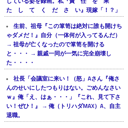
している姿を録画。私『責 任 を 果
た し て く だ さ い』現嫁「！？」
生前、祖母『この箪笥は絶対に誰も開けち
ゃダメだ！』自分（一体何が入ってるんだ）
→ 祖母が亡くなったので箪笥を開ける
と・・・ → 親戚一同が一気に完全崩壊し
た・・・・
社長「会議室に来い！（怒」Aさん『俺さ
んのせいにしたつもりはない。ごめんなさい
ｗ』俺「え、はぁ・・・」『これ、見て下さ
い！ぜひ！』 → 俺（トリハダMAX）A、自主
退職。