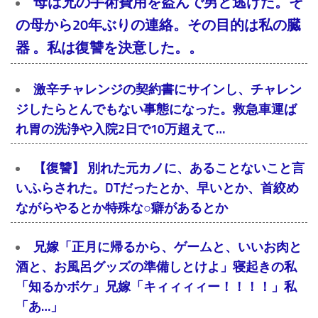
母は兄の手術費用を盗んで男と逃げた。そ
の母から20年ぶりの連絡。その目的は私の臓
器 。私は復讐を決意した。。
激辛チャレンジの契約書にサインし、チャレン
ジしたらとんでもない事態になった。救急車運ば
れ胃の洗浄や入院2日で10万超えて…
【復讐】 別れた元カノに、あることないこと言
いふらされた。DTだったとか、早いとか、首絞め
ながらやるとか特殊な○癖があるとか
兄嫁「正月に帰るから、ゲームと、いいお肉と
酒と、お風呂グッズの準備しとけよ」寝起きの私
「知るかボケ」兄嫁「キィィィィー！！！！」私
「あ…」