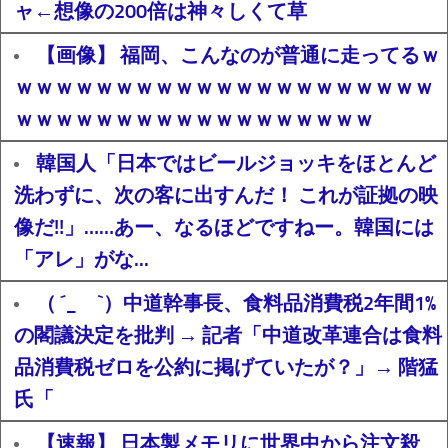
ャ←想像の200倍は神々しくて草
【画像】 福岡、こんなのが普通に走ってるｗ
ｗｗｗｗｗｗｗｗｗｗｗｗｗｗｗｗｗｗｗｗｗ
ｗｗｗｗｗｗｗｗｗｗｗｗｗｗｗｗｗｗ
韓国人「日本ではビールジョッキをほとんど
洗わずに、次の客に出すんだ！ これが証拠の映
像だ!!」……あー、なるほどですねー。韓国には
「アレ」がな...
（ ´_ゝ`）中道幹事長、食料品消費税2年間1%
の閣議決定を批判 → 記者「中道改革連合は食料
品消費税ゼロを公約に掲げていたが？」→ 階猛
氏「
【速報】 日本製メモリに世界中から注文殺