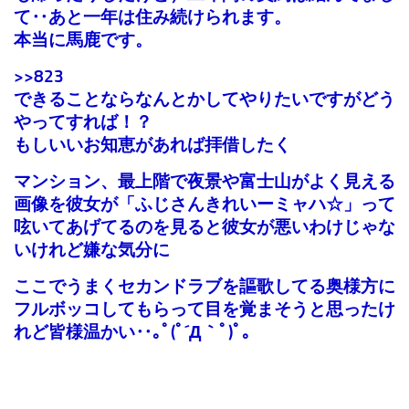
て‥あと一年は住み続けられます。
本当に馬鹿です。
>>823
できることならなんとかしてやりたいですがどう
やってすれば！？
もしいいお知恵があれば拝借したく
マンション、最上階で夜景や富士山がよく見える
画像を彼女が「ふじさんきれいーミャハ☆」って
呟いてあげてるのを見ると彼女が悪いわけじゃな
いけれど嫌な気分に
ここでうまくセカンドラブを謳歌してる奥様方に
フルボッコしてもらって目を覚まそうと思ったけ
れど皆様温かい‥｡ﾟ(ﾟ´Д｀ﾟ)ﾟ｡