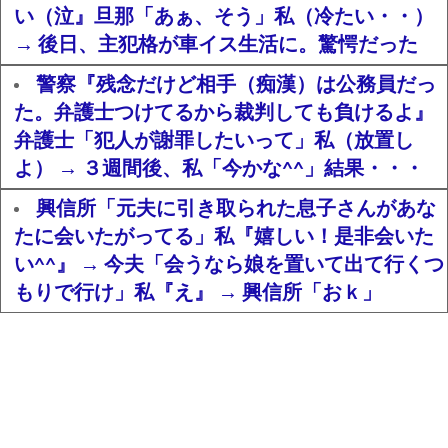
い（泣』旦那「あぁ、そう」私（冷たい・・）
→ 後日、主犯格が車イス生活に。驚愕だった
警察『残念だけど相手（痴漢）は公務員だっ
た。弁護士つけてるから裁判しても負けるよ』
弁護士「犯人が謝罪したいって」私（放置し
よ） → ３週間後、私「今かな^^」結果・・・
興信所「元夫に引き取られた息子さんがあな
たに会いたがってる」私『嬉しい！是非会いた
い^^』 → 今夫「会うなら娘を置いて出て行くつ
もりで行け」私『え』 → 興信所「おｋ」