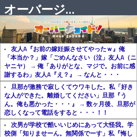
オーバージョイド！
友人A『お前の嫁妊娠させてやったｗ』俺
「本当か？」嫁「ごめんなさい（泣」友人A（ニ
ヤニヤ） → 俺「ありがとな、マジで。お前に感
謝するわ」友人A『え？』 → なんと・・・
旦那が激務で寂しくてウワキした。私「好き
な人ができた。離婚してください」旦那『う
ん。俺も悪かった・・・』 → 数ヶ月後、旦那が
恋しくなって電話をすると・・・！！
次男が学校で酷いいじめにあって大怪我。学
校側「知りませーん。無関係でーす」私『悔し