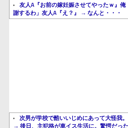
友人A『お前の嫁妊娠させてやったｗ』俺
謝するわ」友人A『え？』 → なんと・・・
次男が学校で酷いいじめにあって大怪我。
→ 後日、主犯格が車イス生活に。驚愕だっ