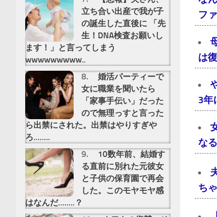
立ち合い出産で我が子
フ
の誕生した直後に 「先
生！DNA検査お願いし
ます！」と言ってしまう
は
wwwwwwwww..
婚活パーティーで
女に職業を聞いたら
3
「家事手伝い」だった
ので無理っすと言った
ら出禁にされた。出禁はやりすぎや
ろ……..
な
10数年前、結婚す
る直前に別れた元彼女
と子供の保育園で再会
ち
した。このモヤモヤ感
はなんだ……..？