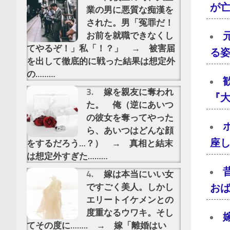
が亡
業の男に悪質な痴漢を
された。男「冤罪だ！
お前を就職できなくし
てやるぞ！」私「！？」 → 被害届
る
を出して徹底的に戦った結果は想定外
の………
嫁を親友に奪われ
『大
た。 俺（逆にあいつ
の彼女を奪ってやった
ら、あいつはどんな顔
座し
をするだろう…？） → 真相と結末
は想定外すぎた………
嫁は本当にいい女
ですごく美人。しかし
おば
エリートイケメンとの
度重なるウワキ。そし
てその度に…….. → 嫁「離婚はい