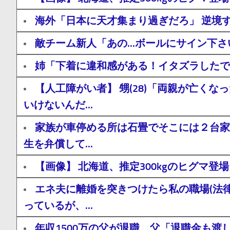
海外「日本に天才集まり過ぎだろ」 逆境
敵チーム新人「あの...ボールにサイン下
姉「下着に違和感がある！イタズラしたで
【人工障がい者】 甥(28)「両親が亡
いけないんだ...
家族が車停める所は石畳でそこには２台家
生を弁償して...
【画像】 北海道、推定300kgのヒグマ
エネ夫に離婚を突きつけたら私の職場(法
っているが、...
年収1500万の父が退職。父「退職金も