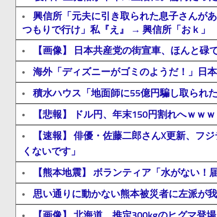
興信所「元夫に引き取られた息子さんがあ
つもりで行け」私『え』 → 興信所「おｋ」
【画像】 日本共産党の街宣車、ほんと碌
海外「ディズニーがゴミのようだ！」日本
積水ハウス「地面師に55億円騙し取られ
【悲報】 ドル円、年末150円割れへｗｗ
【速報】 俳優・佐藤二郎さんX更新、フ
くないです」
【熊本地震】 ボランティア「水がない！
思い通りに動かない熊本被災者に左派が我
【画像】 北海道、推定300kgのヒグマ