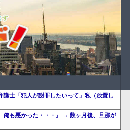
弁護士「犯人が謝罪したいって」私（放置し
俺も悪かった・・・』 → 数ヶ月後、旦那が