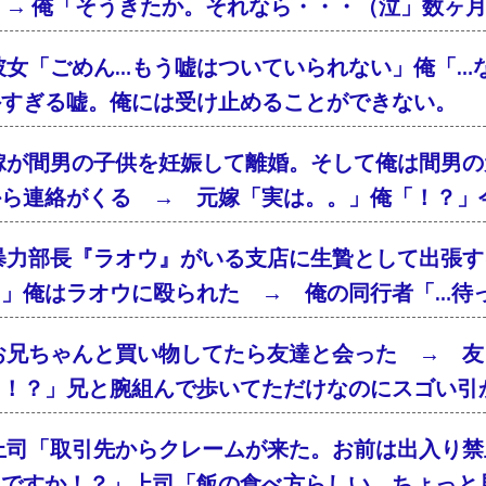
 → 俺「そうきたか。それなら・・・（泣」数ヶ
彼女「ごめん…もう嘘はついていられない」俺「…
外すぎる嘘。俺には受け止めることができない。
嫁が間男の子供を妊娠して離婚。そして俺は間男の
から連絡がくる → 元嫁「実は。。」俺「！？」
暴力部長『ラオウ』がいる支店に生贄として出張す
！」俺はラオウに殴られた → 俺の同行者「…待
お兄ちゃんと買い物してたら友達と会った → 友
「！？」兄と腕組んで歩いてただけなのにスゴい引
上司「取引先からクレームが来た。お前は出入り禁
んですか！？」上司「飯の食べ方らしい。ちょっと