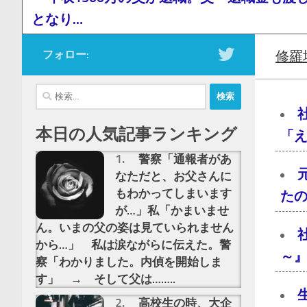
となり…
フォロー:
修羅
検
索:
本日の人気記事ランキング
「え
警察「通報者があ
なただと、お父さんに
もわかってしまいます
た
が…」私「かまいませ
ん。いまの父の姿は見ていられません
から…」 私は涙ながらに伝えた。警
～』
察「わかりました。内偵を開始しま
す」 → そして父は……..
高校生の時、大企