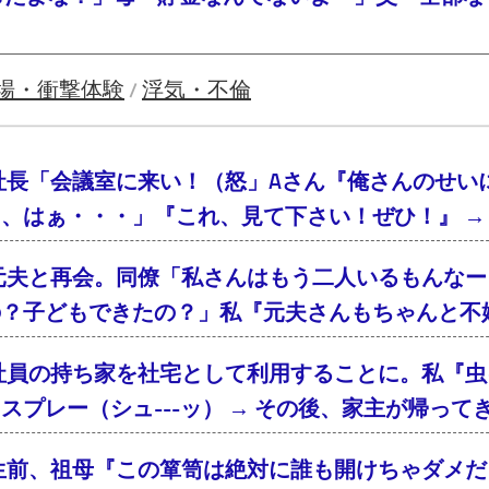
場・衝撃体験
浮気・不倫
/
社長「会議室に来い！（怒」Aさん『俺さんのせい
、はぁ・・・」『これ、見て下さい！ぜひ！』 → 
元夫と再会。同僚「私さんはもう二人いるもんなー
の？子どもできたの？」私『元夫さんもちゃんと不
社員の持ち家を社宅として利用することに。私『虫
スプレー（シュ---ッ） → その後、家主が帰っ
生前、祖母『この箪笥は絶対に誰も開けちゃダメだ