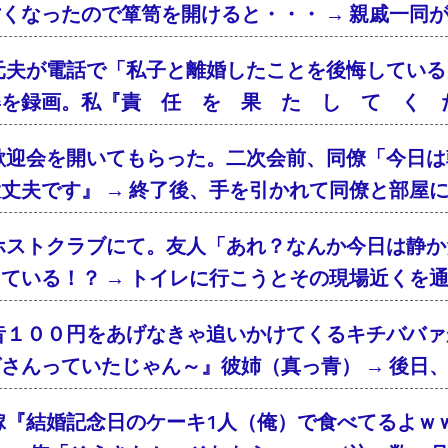
くなったので箪笥を開けると・・・ → 親戚一同
元夫が電話で「私子と離婚したことを後悔している
姿を録画。私『責 任 を 果 た し て く 
歓迎会を開いてもらった。二次会前、同僚「今日は
丈夫です』 → 終了後、手を引かれて同僚と部屋
ホストクラブにて。友人「あれ？なんか今日は静か
ている！？ → トイレに行こうとその現場近くを
昔１００円をあげなきゃ追いかけてくるキチババァ
さんっていたじゃん～』彼姉（真っ青） → 後日
嫁『結婚記念日のケーキ1人（俺）で食べてるよｗ