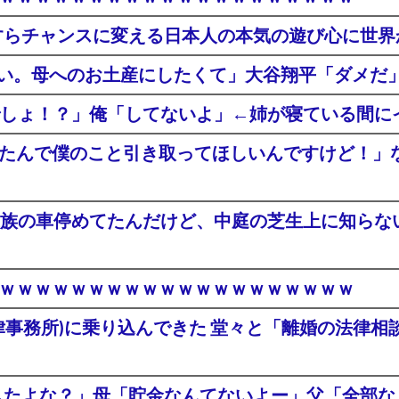
すらチャンスに変える日本人の本気の遊び心に世界
さい。母へのお土産にしたくて」大谷翔平「ダメだ
しょ！？」俺「してないよ」←姉が寝ている間に
くなったんで僕のこと引き取ってほしいんですけど！
族の車停めてたんだけど、中庭の芝生上に知らない
登場ｗｗｗｗｗｗｗｗｗｗｗｗｗｗｗｗｗｗｗｗ
律事務所)に乗り込んできた 堂々と「離婚の法律
渡したよな？」母「貯金なんてないよー」父「全部