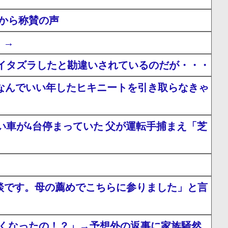
から称賛の声
」→
イタズラしたと勘違いされているのだが・・・
」なんでいい年したヒキニートを引き取らなきゃ
車が4台停まっていた 父が運転手捕まえ「芝
相談です。母の薦めでこちらに参りました」と言
なくなったの！？」→予想外の返事に家族騒然