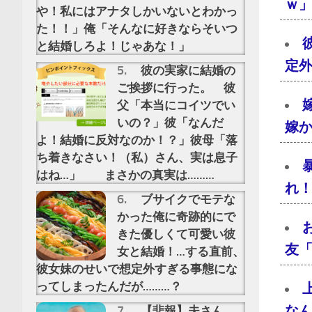
ｗ」
や！私にはアナタしかいないとわかっ
た！！」俺「そんなに好きならそいつ
と結婚しろよ！じゃあな！」
定
彼の実家に結婚の
ご挨拶に行った。 彼
父「本当にコイツでい
いの？」彼「なんだ
嫁
よ！結婚に反対なのか！？」彼母「落
ち着きなさい！（私）さん、実は息子
はね…」 まさかの真実は………
れ
ブサイクでモテな
かった俺に奇跡的にで
きた優しくて可愛い彼
友
女と結婚！…する直前、
彼女妹のせいで想定外すぎる事態にな
ってしまったんだが………？
な
【悲報】夫さん、