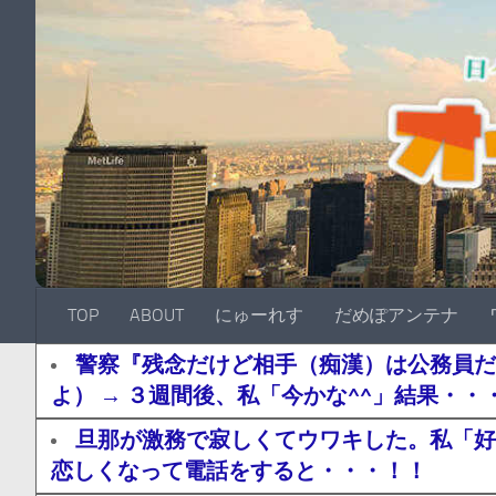
TOP
ABOUT
にゅーれす
だめぽアンテナ
警察『残念だけど相手（痴漢）は公務員だ
よ） → ３週間後、私「今かな^^」結果・・
旦那が激務で寂しくてウワキした。私「好
恋しくなって電話をすると・・・！！