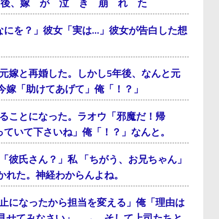
月後、嫁 が 泣 き 崩 れ た
なにを？」彼女「実は…」彼女が告白した想
元嫁と再婚した。しかし5年後、なんと元
今嫁「助けてあげて」俺「！？」
ることになった。ラオウ「邪魔だ！帰
っていて下さいね」俺「！？」なんと。
「彼氏さん？」私 「ちがう、お兄ちゃん」
かれた。神経わからんよね。
止になったから担当を変える」俺「理由は
見せてみなさい」 → そして上司たちと