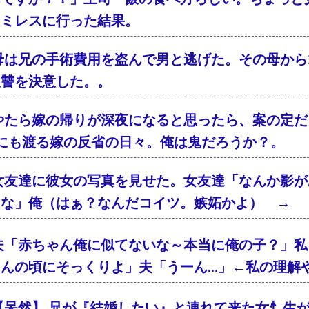
ァミレスに行った結果。
母は兄の手術費用を盗んで男と逃げた。その母から2
復讐を決意した。。
やたら嫁の帰りが深夜になると思ったら、案の定
年にも渡る嫁の反省の日々。俺は鬼だろうか？。
女友達に彼女の写真を見せた。女友達「なんか影が
るな」俺（はぁ？なんだコイツ。嫉妬かよ） → 
夫「赤ちゃん俺に似てないな～本当に俺の子？」私
ゃんの頃にそっくりよ」夫「うーん…」←私の理解
【呆然】 兄が『結婚したい』と連れて来た女忄生