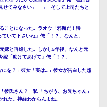
見せてみなさい」 → そして上司たちと
ることになった。ラオウ「邪魔だ！帰
っていて下さいね」俺「！？」なんと。
元嫁と再婚した。しかし5年後、なんと元
今嫁「助けてあげて」俺「！？」
なにを？」彼女「実は…」彼女が告白した想
「彼氏さん？」私 「ちがう、お兄ちゃん」
かれた。神経わからんよね。