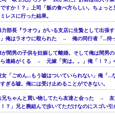
んですか！？」上司「飯の食べ方らしい。ちょっと
ァミレスに行った結果。
暴力部長『ラオウ』がいる支店に生贄として出張す
！」俺はラオウに殴られた → 俺の同行者「…待
嫁が間男の子供を妊娠して離婚。そして俺は間男の
から連絡がくる → 元嫁「実は。。」俺「！？」
彼女「ごめん…もう嘘はついていられない」俺「…
外すぎる嘘。俺には受け止めることができない。
お兄ちゃんと買い物してたら友達と会った → 友
「！？」兄と腕組んで歩いてただけなのにスゴい引