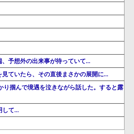
端、予想外の出来事が待っていて…
を見ていたら、その直後まさかの展開に…
かり掴んで境遇を泣きながら話した。すると露
明して…