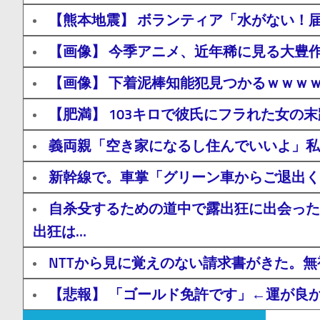
【熊本地震】 ボランティア「水がない！
【画像】 今季アニメ、近年稀に見る大豊
【画像】 下着泥棒知能犯見つかるｗｗｗ
【肥満】 103キロで彼氏にフラれた女の
義両親「空き家になるし住んでいいよ」私
新幹線で。車掌「グリーン車からご退出く
自杀殳するための道中で露出狂に出会った
出狂は…
NTTから見に覚えのない請求書がきた。
【悲報】 「ゴールド免許です」←運が良