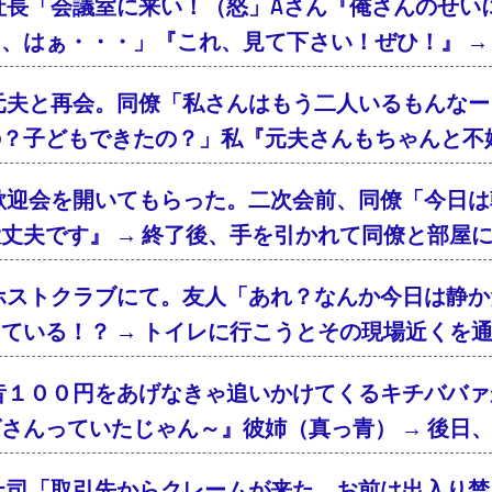
社長「会議室に来い！（怒」Aさん『俺さんのせい
、はぁ・・・」『これ、見て下さい！ぜひ！』 → 
元夫と再会。同僚「私さんはもう二人いるもんなー
の？子どもできたの？」私『元夫さんもちゃんと不
歓迎会を開いてもらった。二次会前、同僚「今日は
丈夫です』 → 終了後、手を引かれて同僚と部屋
ホストクラブにて。友人「あれ？なんか今日は静か
ている！？ → トイレに行こうとその現場近くを
昔１００円をあげなきゃ追いかけてくるキチババァ
さんっていたじゃん～』彼姉（真っ青） → 後日
上司「取引先からクレームが来た。お前は出入り禁