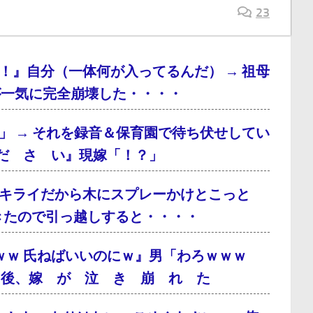
23
！』自分（一体何が入ってるんだ） → 祖母
が一気に完全崩壊した・・・・
」 → それを録音＆保育園で待ち伏せしてい
だ さ い』現嫁「！？」
キライだから木にスプレーかけとこっと
てきたので引っ越しすると・・・・
ｗｗ 氏ねばいいのにｗ』男「わろｗｗｗ
月後、嫁 が 泣 き 崩 れ た