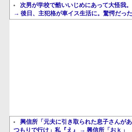
次男が学校で酷いいじめにあって大怪我。
→ 後日、主犯格が車イス生活に。驚愕だっ
興信所「元夫に引き取られた息子さんがあ
つもりで行け」私『え』 → 興信所「おｋ」