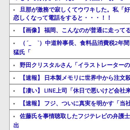
旦那が激務で寂しくてウワキした。私「好
恋しくなって電話をすると・・・！！
【画像】 福岡、こんなのが普通に走って
（ ´_ゝ`）中道幹事長、食料品消費税2
猛氏「
野田クリスタルさん「イラストレーターの
【速報】 日本製メモリに世界中から注文
【凄い】 LINE上司「休日で悪いけど会
【速報】 フジ、ついに真実を明かす「当社
佐藤氏を事情聴取したフジテレビの弁護士
出