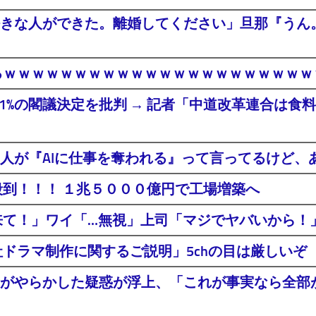
きな人ができた。離婚してください」旦那『うん。
るｗｗｗｗｗｗｗｗｗｗｗｗｗｗｗｗｗｗｗｗｗ
年間1%の閣議決定を批判 → 記者「中道改革連合は
人が『AIに仕事を奪われる』って言ってるけど、あ
殺到！！！ １兆５０００億円で工場増築へ
社来て！」ワイ「…無視」上司「マジでヤバいから
ドラマ制作に関するご説明」5chの目は厳しいぞ
がやらかした疑惑が浮上、「これが事実なら全部