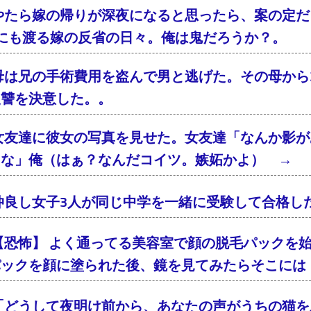
やたら嫁の帰りが深夜になると思ったら、案の定
年にも渡る嫁の反省の日々。俺は鬼だろうか？。
母は兄の手術費用を盗んで男と逃げた。その母から2
復讐を決意した。。
女友達に彼女の写真を見せた。女友達「なんか影が
るな」俺（はぁ？なんだコイツ。嫉妬かよ） → 
仲良し女子3人が同じ中学を一緒に受験して合格し
【恐怖】 よく通ってる美容室で顔の脱毛パックを
パックを顔に塗られた後、鏡を見てみたらそこには
「どうして夜明け前から、あなたの声がうちの猫を