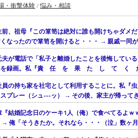
場・衝撃体験
悩み・相談
/
生前、祖母『この箪笥は絶対に誰も開けちゃダメだ
くなったので箪笥を開けると・・・ → 親戚一同
元夫が電話で「私子と離婚したことを後悔している
姿を録画。私『責 任 を 果 た し て く 
社員の持ち家を社宅として利用することに。私『虫
スプレー（シュ---ッ） → その後、家主が帰っ
嫁『結婚記念日のケーキ1人（俺）で食べてるよｗ
 → 俺「そうきたか。それなら・・・（泣」数ヶ