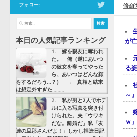
フォロー:
修羅
検
索:
本日の人気記事ランキング
が亡
嫁を親友に奪われ
た。 俺（逆にあいつ
の彼女を奪ってやった
る
ら、あいつはどんな顔
をするだろう…？） → 真相と結末
は想定外すぎた………
～』
私が男と2人でホテ
ルに入る写真を突き付
けられた。夫「ウワキ
ｗ」
だな。離婚だ」私「友
達の旦那さんだよ！」しかし捏造日記