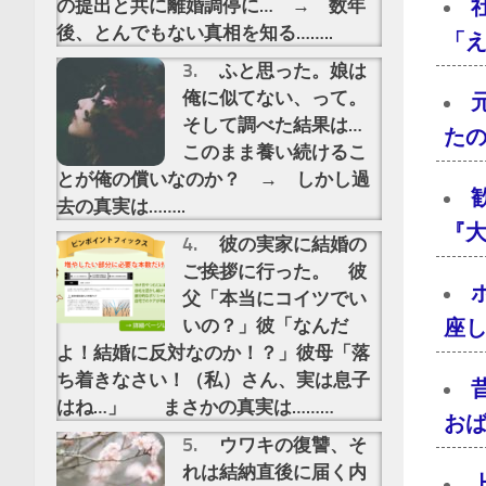
の提出と共に離婚調停に… → 数年
後、とんでもない真相を知る……..
「え
ふと思った。娘は
俺に似てない、って。
そして調べた結果は…
た
このまま養い続けるこ
とが俺の償いなのか？ → しかし過
去の真実は……..
『大
彼の実家に結婚の
ご挨拶に行った。 彼
父「本当にコイツでい
いの？」彼「なんだ
座し
よ！結婚に反対なのか！？」彼母「落
ち着きなさい！（私）さん、実は息子
はね…」 まさかの真実は………
おば
ウワキの復讐、そ
れは結納直後に届く内