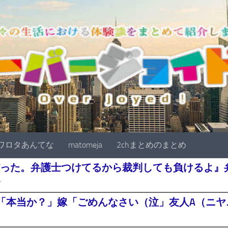
ワロタあんてな
matomeja
2chまとめのまとめ
った。弁護士つけてるから裁判しても負けるよ』
・
「本当か？」嫁「ごめんなさい（泣」友人A（ニヤニ