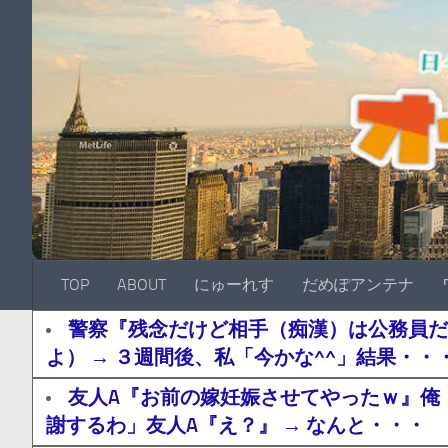
TOP
ABOUT
にゅーれす
だめぽアンテナ
警察『残念だけど相手（痴漢）は公務員だ
よ） → ３週間後、私「今かな^^」結果・・
友人A『お前の嫁妊娠させてやったｗ』俺
謝するわ」友人A『え？』 → なんと・・・