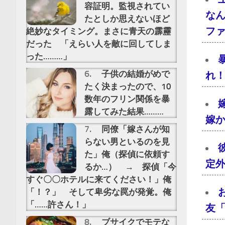
容証明。監視されてい
な
たとしか思えないほど
フ
絶妙なタイミング。まさに青天の霹靂
だった 「えらい人を敵に回してしま
った………」
子供の結婚がめで
れ
たく決まったので、10
数年のフリン関係を暴
露してみた結果………
嫁
同僚「嫁さんが知
らない男といるのを見
た」俺（探偵に依頼す
定
るか…） → 探偵「今
すぐ〇〇ホテルに来てください！」俺
「！？」 そして卑劣な罠が発覚。俺
「……許さん！」
友
ブサイクでモテな