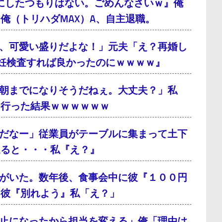
にしたつもりはない。ごめんなさいｗ』俺
俺（トリハダMAX）A、自主退職。
、可愛い盛りだよな！」元夫「え？再婚し
妊検査すれば良かったのにｗｗｗｗ』
朝までになりそうだねぇ。大丈夫？」私
に行った結果ｗｗｗｗｗｗ
だなー」従業員がテーブルに集まって土下
通ると・・・私『え？』
がいた。数年後、食事会中に彼『１００円
、彼『別れよう』私「え？」
止になったから担当を変える」俺「理由は