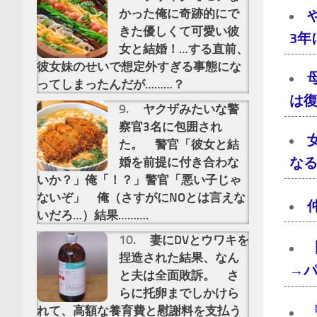
かった俺に奇跡的にで
きた優しくて可愛い彼
3
女と結婚！…する直前、
彼女妹のせいで想定外すぎる事態にな
ってしまったんだが………？
は
ヤクザみたいな警
察官3名に包囲され
た。 警官「彼女と結
な
婚を前提に付き合わな
いか？」俺「！？」警官「悪い子じゃ
ないぞ」 俺（さすがにNOとは言えな
いだろ…）結果……….
妻にDVとウワキを
捏造された結果、なん
→
と夫は全面敗訴。 さ
らに托卵までしかけら
れて、高額な養育費と慰謝料を支払う