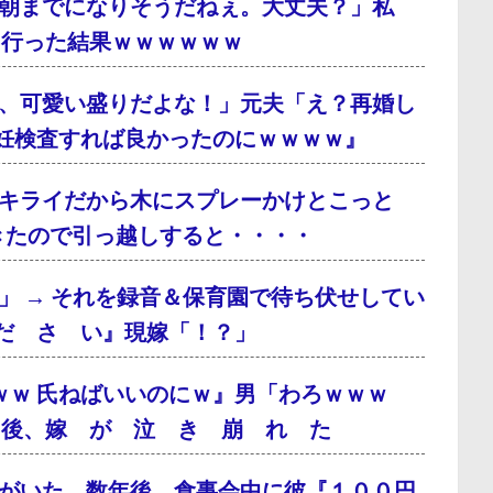
朝までになりそうだねぇ。大丈夫？」私
に行った結果ｗｗｗｗｗｗ
、可愛い盛りだよな！」元夫「え？再婚し
妊検査すれば良かったのにｗｗｗｗ』
キライだから木にスプレーかけとこっと
てきたので引っ越しすると・・・・
」 → それを録音＆保育園で待ち伏せしてい
だ さ い』現嫁「！？」
ｗｗ 氏ねばいいのにｗ』男「わろｗｗｗ
月後、嫁 が 泣 き 崩 れ た
がいた。数年後、食事会中に彼『１００円