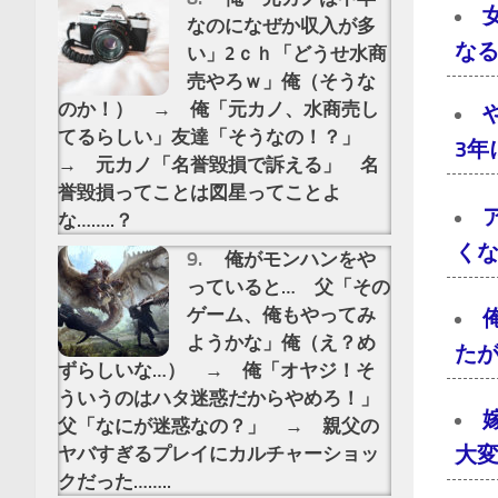
なのになぜか収入が多
な
い」2ｃｈ「どうせ水商
売やろｗ」俺（そうな
のか！） → 俺「元カノ、水商売し
てるらしい」友達「そうなの！？」
3
→ 元カノ「名誉毀損で訴える」 名
誉毀損ってことは図星ってことよ
な……..？
く
俺がモンハンをや
っていると… 父「その
ゲーム、俺もやってみ
ようかな」俺（え？め
た
ずらしいな…） → 俺「オヤジ！そ
ういうのはハタ迷惑だからやめろ！」
父「なにが迷惑なの？」 → 親父の
大
ヤバすぎるプレイにカルチャーショッ
クだった……..