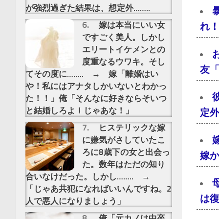
が強烈過ぎた結果は、想定外……..
嫁は本当にいい女
れ
ですごく美人。しかし
エリートイケメンとの
度重なるウワキ。そし
友
てその度に…….. → 嫁「離婚はい
や！私にはアナタしかいないとわかっ
た！！」俺「そんなに好きならそいつ
と結婚しろよ！じゃあな！」
定
ヒステリックな嫁
に嫌気がさしていたこ
ろに8歳下の女と出会っ
嫁
た。数年はただの知り
合いなけだった。しかし…….. →
「じゃあ共犯になればいいんですね。2
は
人で悪人になりましょう」
俺「元カノは中卒