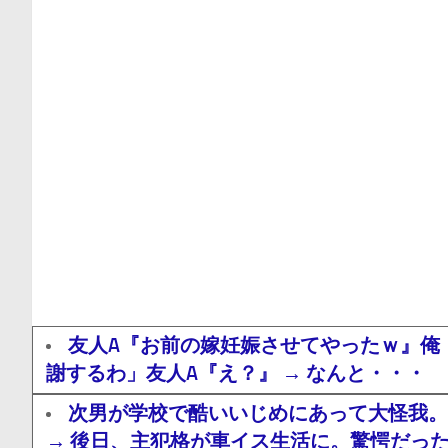
友人A『お前の嫁妊娠させてやったｗ』俺
謝するわ」友人A『え？』 → なんと・・・
次男が学校で酷いいじめにあって大怪我。
→ 後日、主犯格が車イス生活に。驚愕だっ