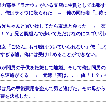
暴力部長『ラオウ』がいる支店に生贄として出張す
！」俺はラオウに殴られた → 俺の同行者「…待
お兄ちゃんと買い物してたら友達と会った → 友
「！？」兄と腕組んで歩いてただけなのにスゴい引
彼女「ごめん…もう嘘はついていられない」俺「…
外すぎる嘘。俺には受け止めることができない。
嫁が間男の子供を妊娠して離婚。そして俺は間男の
から連絡がくる → 元嫁「実は。。」俺「！？」
母は兄の手術費用を盗んで男と逃げた。その母から2
復讐を決意した。。