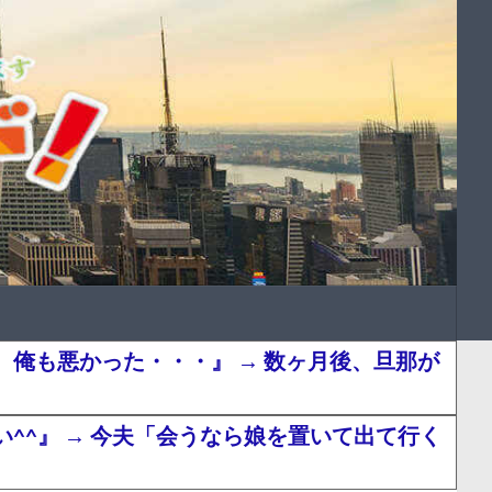
俺も悪かった・・・』 → 数ヶ月後、旦那が
^』 → 今夫「会うなら娘を置いて出て行く