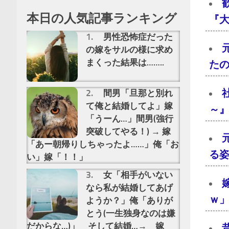
本日の人気記事ランキング
『大
男性恐怖症だった
の嫁をサルの様に求め
まくった結果は……..
た
間男「旦那と別れ
て俺と結婚してよ」嫁
～』
「うーん…」間男(強行
突破してやる！) → 嫁
「あー朝帰りしちゃったよ……」俺「お
る
い」嫁「！！」
女「相手がいない
なら私が結婚してあげ
ｗ」
ようか？」俺「ありが
とう(一生独身なのは嫌
だからな…)」 そして結婚…→ 嫁