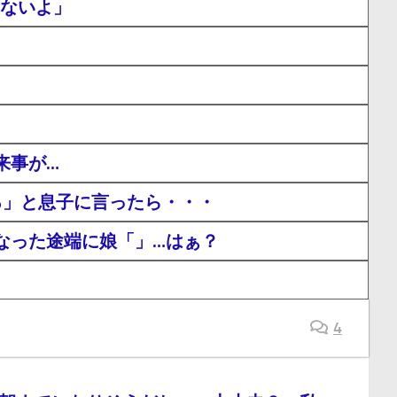
ゃないよ」
来事が…
ろ」と息子に言ったら・・・
なった途端に娘「」…はぁ？
4