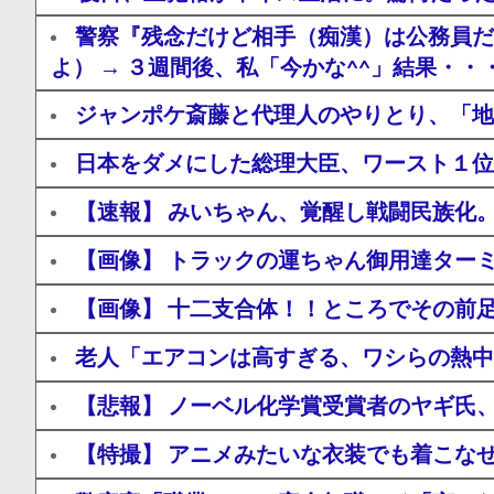
警察『残念だけど相手（痴漢）は公務員だ
よ） → ３週間後、私「今かな^^」結果・・
ジャンポケ斎藤と代理人のやりとり、「地
日本をダメにした総理大臣、ワースト１位
【速報】 みいちゃん、覚醒し戦闘民族化
【画像】 トラックの運ちゃん御用達ター
【画像】 十二支合体！！ところでその前
老人「エアコンは高すぎる、ワシらの熱中
【悲報】 ノーベル化学賞受賞者のヤギ氏、
【特撮】 アニメみたいな衣装でも着こな