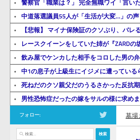
警察官「職業は？」 完全無職ワイ「言い
中道落選議員55人が「生活が大変…」の声
【悲報】 マイナ保険証のクソぶり、バレ
レースクイーンをしていた姉が『ZARD
飲み屋でケンカした相手をコロした男の弁
中1の息子が上級生にイジメに遭っている
死ねだのクソ親父だのうるさかった反抗期
男性恐怖症だったの嫁をサルの様に求めまく
フォロー:
墓場
検
索: