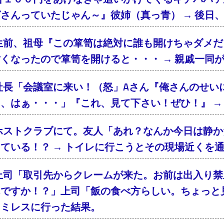
さんっていたじゃん～』彼姉（真っ青） → 後日
生前、祖母『この箪笥は絶対に誰も開けちゃダメだ
くなったので箪笥を開けると・・・ → 親戚一同
社長「会議室に来い！（怒」Aさん『俺さんのせい
、はぁ・・・」『これ、見て下さい！ぜひ！』 → 
ホストクラブにて。友人「あれ？なんか今日は静か
ている！？ → トイレに行こうとその現場近くを
上司「取引先からクレームが来た。お前は出入り禁
んですか！？」上司「飯の食べ方らしい。ちょっと
ァミレスに行った結果。