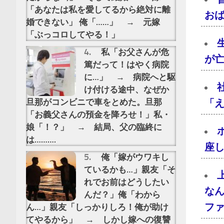
「あなたは私を愛してるから絶対に離
おば
婚できない」 俺「……」 → 元嫁
「ぶっコロしてやる！」
私「お父さんが危
が亡
篤だって！はやく病院
に…」 → 病院へと駆
け付ける途中、なぜか
旦那がコンビニで車をとめた。旦那
「え
「お義父さんの預金を降ろせ！」私・
娘「！？」 → 結局、父の臨終に
は……….
座し
俺「嫁がウワキし
ているかも…」親友「そ
れでお前はどうしたい
な
んだ？」俺「わから
フ
ん…」親友「しっかりしろ！俺が助け
てやるから」 → しかし嫁への復讐