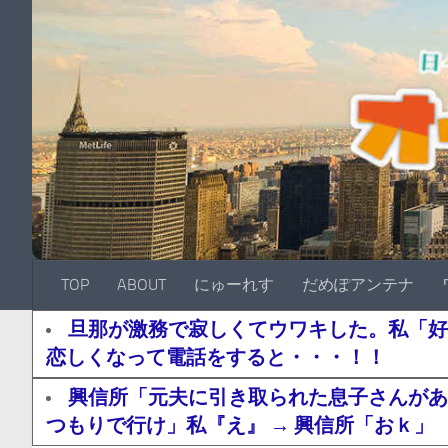
TOP
ABOUT
にゅーれす
だめぽアンテナ
旦那が激務で寂しくてウワキした。私「好
恋しくなって電話をすると・・・！！
興信所「元夫に引き取られた息子さんがあ
つもりで行け」私『え』 → 興信所「おｋ」