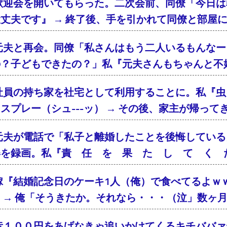
歓迎会を開いてもらった。二次会前、同僚「今日は
丈夫です』 → 終了後、手を引かれて同僚と部屋
元夫と再会。同僚「私さんはもう二人いるもんなー
の？子どもできたの？」私『元夫さんもちゃんと不
社員の持ち家を社宅として利用することに。私『虫
スプレー（シュ---ッ） → その後、家主が帰っ
元夫が電話で「私子と離婚したことを後悔している
姿を録画。私『責 任 を 果 た し て く 
嫁『結婚記念日のケーキ1人（俺）で食べてるよｗ
 → 俺「そうきたか。それなら・・・（泣」数ヶ
昔１００円をあげなきゃ追いかけてくるキチババァ