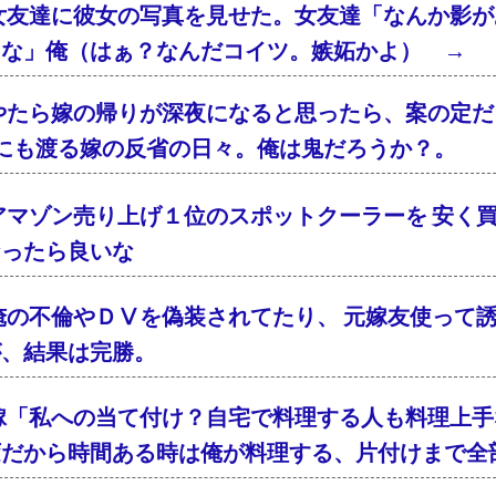
女友達に彼女の写真を見せた。女友達「なんか影が
るな」俺（はぁ？なんだコイツ。嫉妬かよ） → 
やたら嫁の帰りが深夜になると思ったら、案の定
年にも渡る嫁の反省の日々。俺は鬼だろうか？。
アマゾン売り上げ１位のスポットクーラーを 安く買
なったら良いな
俺の不倫やＤⅤを偽装されてたり、 元嫁友使って
が、結果は完勝。
嫁「私への当て付け？自宅で料理する人も料理上手
変だから時間ある時は俺が料理する、片付けまで全