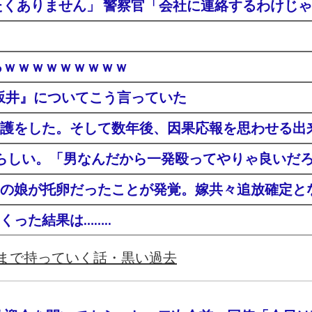
たくありません」 警察官「会社に連絡するわけじ
るｗｗｗｗｗｗｗｗｗ
の坂井』についてこう言っていた
護をした。そして数年後、因果応報を思わせる出
らしい。「男なんだから一発殴ってやりゃ良いだ
の娘が托卵だったことが発覚。嫁共々追放確定と
った結果は……..
まで持っていく話・黒い過去