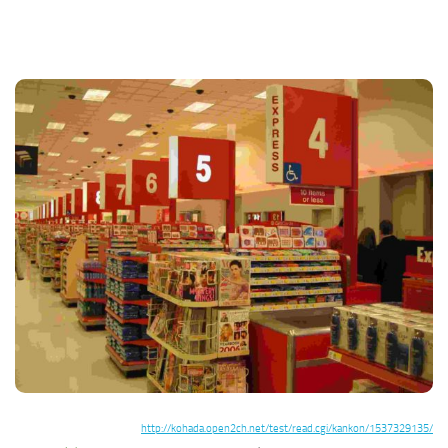
http://kohada.open2ch.net/test/read.cgi/kankon/1537329135/