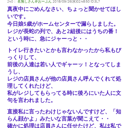
240：
名無しさん＠おーぷん
2018/09/26(水)02:48:50 ID:3L7
真夜中にごめんなさい、ちょっと聞かせてほし
いです。
今日娘5歳がホームセンターで漏らしました。
レジが長蛇の列で、あと2組後にはうちの番！
という時に、急にジャーっと・・
トイレ行きたいとかも言わなかったから私もび
っくりして、
前後の人達は若い人でギャーッ！となってしま
うし、
レジの店員さんが他の店員さん呼んでくれて処
理してくれたけど、
私がレジしてもらってる時に後ろにいた人に文
句を言われました。
直接私に言ったわけじゃないんですけど、「知
らん顔かよ」みたいな言葉が聞こえて・・
確かに処理は店員さんに任せたけど、私は私で