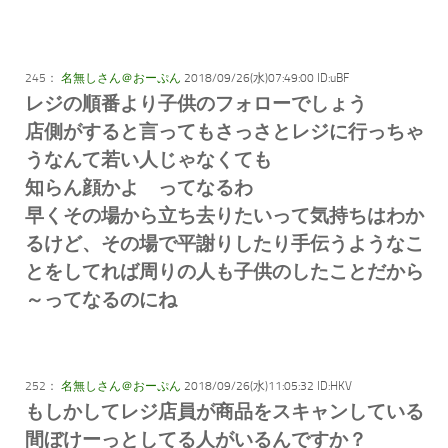
245：
名無しさん＠おーぷん
2018/09/26(水)07:49:00 ID:uBF
レジの順番より子供のフォローでしょう
店側がすると言ってもさっさとレジに行っちゃ
うなんて若い人じゃなくても
知らん顔かよ ってなるわ
早くその場から立ち去りたいって気持ちはわか
るけど、その場で平謝りしたり手伝うようなこ
とをしてれば周りの人も子供のしたことだから
～ってなるのにね
252：
名無しさん＠おーぷん
2018/09/26(水)11:05:32 ID:HKV
もしかしてレジ店員が商品をスキャンしている
間ぼけーっとしてる人がいるんですか？