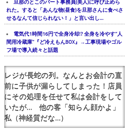
旦那のとこのパート事務員(美人)に呼び止めら
れた。すると「あんな物(昼食)を旦那さんに食べさ
せるなんて信じられない！」と言い出し…
電気代1時間16円で全身冷却!? 全身を冷やす“人
間用冷蔵庫”『ど冷えもんBOX』→工事現場やゴル
フ場で導入続々と話題
レジが長蛇の列。なんとお会計の直
前に子供が漏らしてしまった！店員
にその処理を任せて私は会計をして
いたが… 他の客「知らん顔かよ」
私（神経質だな…）