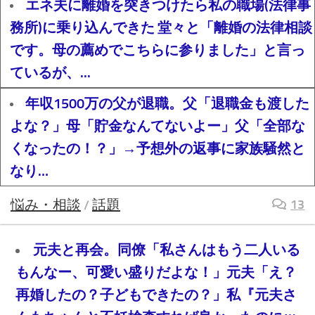
エネ夫に離婚を突きつけたら私の職場(法律事
務所)に乗り込んできた 堂々と「離婚の法律相談
です。母の薦めでこちらに参りました」と言っ
ているが、...
年収1500万の父が退職。父「退職金も渡した
よな？」母「貯金なんてないよー」父「全部な
くなったの！？」→予想外の返事に家族騒然と
なり…
悩み・相談
話題
13
/
元夫と再会。同僚「私さんはもう二人いる
もんなー、可愛い盛りだよな！」元夫「え？
再婚したの？子どもできたの？」私『元夫さ