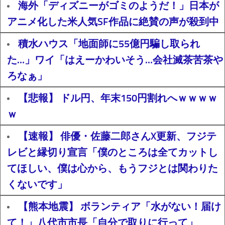
海外「ディズニーがゴミのようだ！」日本が
アニメ化した米人気SF作品に絶賛の声が殺到中
積水ハウス「地面師に55億円騙し取られ
た…」ワイ「はえーかわいそう…会社滅茶苦茶や
ろなぁ」
【悲報】 ドル円、年末150円割れへｗｗｗｗ
ｗ
【速報】 俳優・佐藤二郎さんX更新、フジテ
レビと縁切り宣言「僕のところは全てカットし
てほしい、僕は心から、もうフジとは関わりた
くないです」
【熊本地震】 ボランティア「水がない！届け
て！」八代市市長「自分で取りに行って」