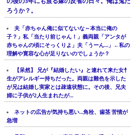
の後の3年にも渡る嫁の反省の日々。俺は鬼だ
ろうか？。
夫「赤ちゃん俺に似てないな～本当に俺の
子？」私「当たり前じゃん！」義両親「アンタが
赤ちゃんの頃にそっくりよ」夫「うーん…」←私の
理解や寛容な心が足りないのでしょうか？
【呆然】 兄が『結婚したい』と連れて来た女忄
生がアレルギー持ちだった。両親は難色を示した
が兄は結婚し実家とは疎遠状態に。その後、兄夫
婦に子供が2人生まれたが…
ネットの広告が気持ち悪い…角栓、歯茎 苦情が
急増