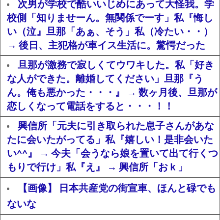
次男が学校で酷いいじめにあって大怪我。学
校側「知りませーん。無関係でーす」私『悔し
い（泣』旦那「あぁ、そう」私（冷たい・・）
→ 後日、主犯格が車イス生活に。驚愕だった
旦那が激務で寂しくてウワキした。私「好き
な人ができた。離婚してください」旦那『う
ん。俺も悪かった・・・』 → 数ヶ月後、旦那が
恋しくなって電話をすると・・・！！
興信所「元夫に引き取られた息子さんがあな
たに会いたがってる」私『嬉しい！是非会いた
い^^』 → 今夫「会うなら娘を置いて出て行くつ
もりで行け」私『え』 → 興信所「おｋ」
【画像】 日本共産党の街宣車、ほんと碌でも
ないな