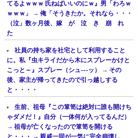
てるよｗｗｗ 氏ねばいいのにｗ』男「わろｗ
ｗｗｗ」 → 俺「そうきたか。それなら・・・
（泣」数ヶ月後、嫁 が 泣 き 崩 れ
た
社員の持ち家を社宅として利用すること
に。私『虫キライだから木にスプレーかけと
こっと～』スプレー（シュ---ッ） → その
後、家主が帰ってきたので引っ越しする
と・・・・
生前、祖母『この箪笥は絶対に誰も開けち
ゃダメだ！』自分（一体何が入ってるんだ）
→ 祖母が亡くなったので箪笥を開ける
と・・・ → 親戚一同が一気に完全崩壊し