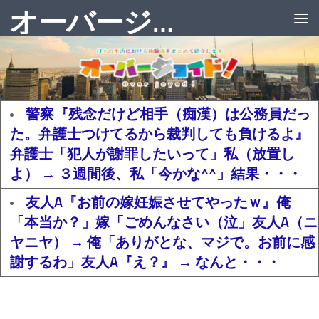
オーバージョイド！
警察『残念だけど相手（痴漢）は公務員だっ
た。弁護士つけてるから裁判しても負けるよ』
弁護士「犯人が謝罪したいって」私（放置し
よ） → ３週間後、私「今かな^^」結果・・・
友人A『お前の嫁妊娠させてやったｗ』俺
「本当か？」嫁「ごめんなさい（泣」友人A（ニ
ヤニヤ） → 俺「ありがとな、マジで。お前に感
謝するわ」友人A『え？』 → なんと・・・