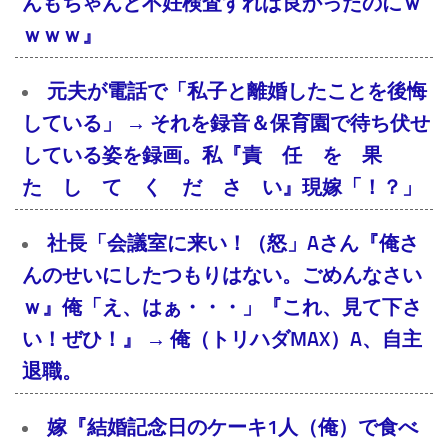
んもちゃんと不妊検査すれば良かったのにｗ
ｗｗｗ』
元夫が電話で「私子と離婚したことを後悔
している」 → それを録音＆保育園で待ち伏せ
している姿を録画。私『責 任 を 果
た し て く だ さ い』現嫁「！？」
社長「会議室に来い！（怒」Aさん『俺さ
んのせいにしたつもりはない。ごめんなさい
ｗ』俺「え、はぁ・・・」『これ、見て下さ
い！ぜひ！』 → 俺（トリハダMAX）A、自主
退職。
嫁『結婚記念日のケーキ1人（俺）で食べ