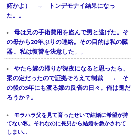
妬かよ） → トンデモナイ結果になっ
た。。
母は兄の手術費用を盗んで男と逃げた。そ
の母から20年ぶりの連絡。その目的は私の臓
器 。私は復讐を決意した。。
やたら嫁の帰りが深夜になると思ったら、
案の定だったので証拠そろえて制裁 → そ
の後の3年にも渡る嫁の反省の日々。俺は鬼だ
ろうか？。
モラハラ父を見て育ったせいで結婚に希望が持
てない私。それなのに長男から結婚を急かされて
しまい…