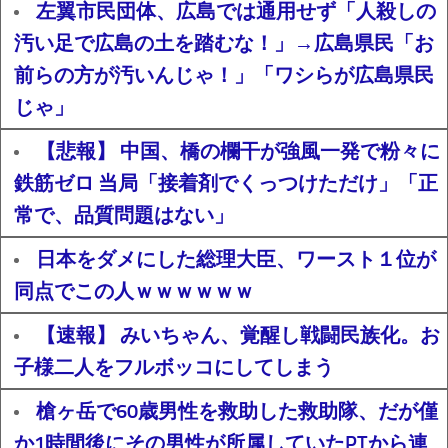
左翼市民団体、広島では通用せず「人殺しの
汚い足で広島の土を踏むな！」→広島県民「お
前らの方が汚いんじゃ！」「ワシらが広島県民
じゃ」
【悲報】 中国、橋の欄干が強風一発で粉々に
鉄筋ゼロ 当局「接着剤でくっつけただけ」「正
常で、品質問題はない」
日本をダメにした総理大臣、ワースト１位が
同点でこの人ｗｗｗｗｗｗ
【速報】 みいちゃん、覚醒し戦闘民族化。お
子様二人をフルボッコにしてしまう
槍ヶ岳で60歳男性を救助した救助隊、だが僅
か1時間後にその男性が所属していたPTから連