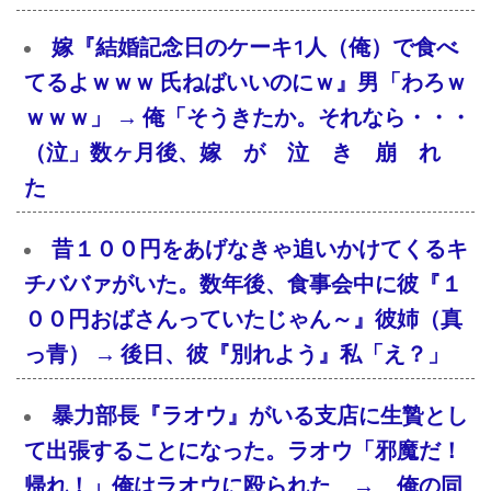
嫁『結婚記念日のケーキ1人（俺）で食べ
てるよｗｗｗ 氏ねばいいのにｗ』男「わろｗ
ｗｗｗ」 → 俺「そうきたか。それなら・・・
（泣」数ヶ月後、嫁 が 泣 き 崩 れ
た
昔１００円をあげなきゃ追いかけてくるキ
チババァがいた。数年後、食事会中に彼『１
００円おばさんっていたじゃん～』彼姉（真
っ青） → 後日、彼『別れよう』私「え？」
暴力部長『ラオウ』がいる支店に生贄とし
て出張することになった。ラオウ「邪魔だ！
帰れ！」俺はラオウに殴られた → 俺の同