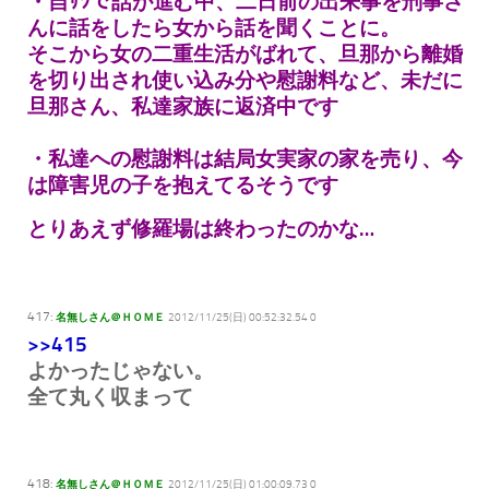
・自ｻﾂで話が進む中、二日前の出来事を刑事さ
んに話をしたら女から話を聞くことに。
そこから女の二重生活がばれて、
旦那から離婚
を切り出され使い込み分や慰謝料など、未だに
旦那さん、私達家族に返済中です
・私達への慰謝料は結局女実家の家を売り、今
は障害児の子を抱えてるそうです
とりあえず修羅場は終わったのかな…
417:
名無しさん＠ＨＯＭＥ
2012/11/25(日) 00:52:32.54 0
>>415
よかったじゃない。
全て丸く収まって
418:
名無しさん＠ＨＯＭＥ
2012/11/25(日) 01:00:09.73 0