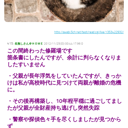
http://awabi.5ch.net/test/read.cgi/live/1353422932/
415:
名無しさん＠ＨＯＭＥ
2012/11/25(日) 00:44:17.96 O
この間終わった修羅場です
箇条書にしたんですが、余計に判らなくなりま
したすいません
・父親が長年浮気をしていたんですが、きっか
けは私が高校時代に見つけて両親が離婚の危機
に。
・その後再構築し、10年程平穏に過ごしてまし
たが父親が全財産持ち逃げし突然失踪
・警察や探偵色々手を尽くしましたが見つから
ず