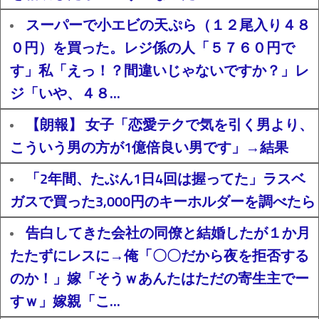
スーパーで小エビの天ぷら（１２尾入り４８
０円）を買った。レジ係の人「５７６０円で
す」私「えっ！？間違いじゃないですか？」レ
ジ「いや、４８...
【朗報】 女子「恋愛テクで気を引く男より、
こういう男の方が1億倍良い男です」→結果
「2年間、たぶん1日4回は握ってた」ラスベ
ガスで買った3,000円のキーホルダーを調べたら
告白してきた会社の同僚と結婚したが１か月
たたずにレスに→俺「〇〇だから夜を拒否する
のか！」嫁「そうｗあんたはただの寄生主でー
すｗ」嫁親「こ...