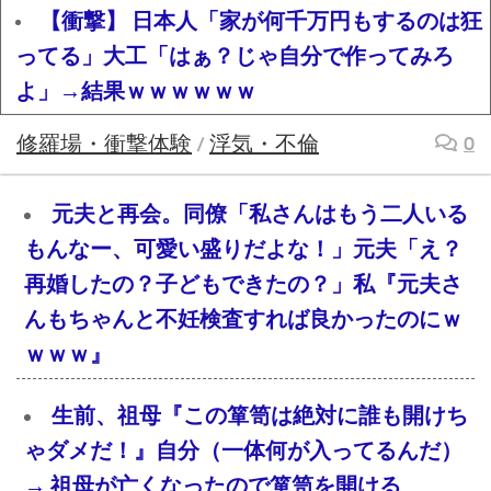
【衝撃】 日本人「家が何千万円もするのは狂
ってる」大工「はぁ？じゃ自分で作ってみろ
よ」→結果ｗｗｗｗｗｗ
修羅場・衝撃体験
浮気・不倫
0
/
元夫と再会。同僚「私さんはもう二人いる
もんなー、可愛い盛りだよな！」元夫「え？
再婚したの？子どもできたの？」私『元夫さ
んもちゃんと不妊検査すれば良かったのにｗ
ｗｗｗ』
生前、祖母『この箪笥は絶対に誰も開けち
ゃダメだ！』自分（一体何が入ってるんだ）
→ 祖母が亡くなったので箪笥を開ける