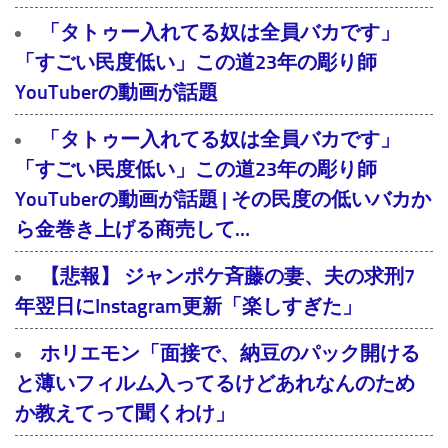
「タトゥー入れてる奴は全員バカです」
「すごい民度低い」この道23年の彫り師
YouTuberの動画が話題
「タトゥー入れてる奴は全員バカです」
「すごい民度低い」この道23年の彫り師
YouTuberの動画が話題 | その民度の低いバカか
ら金巻き上げる商売して…
【悲報】 ジャンポケ斉藤の妻、夫の求刑7
年翌日にInstagram更新「楽しすぎた」
ホリエモン「面接で、納豆のパック開ける
と薄いフィルム入ってるけどあれなんのため
か教えてって聞くわけ」