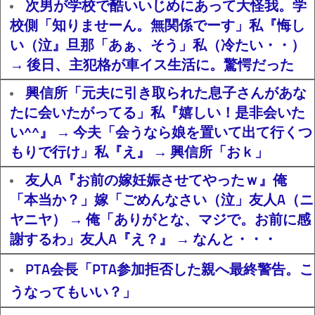
次男が学校で酷いいじめにあって大怪我。学
校側「知りませーん。無関係でーす」私『悔し
い（泣』旦那「あぁ、そう」私（冷たい・・）
→ 後日、主犯格が車イス生活に。驚愕だった
興信所「元夫に引き取られた息子さんがあな
たに会いたがってる」私『嬉しい！是非会いた
い^^』 → 今夫「会うなら娘を置いて出て行くつ
もりで行け」私『え』 → 興信所「おｋ」
友人A『お前の嫁妊娠させてやったｗ』俺
「本当か？」嫁「ごめんなさい（泣」友人A（ニ
ヤニヤ） → 俺「ありがとな、マジで。お前に感
謝するわ」友人A『え？』 → なんと・・・
PTA会長「PTA参加拒否した親へ最終警告。こ
うなってもいい？」