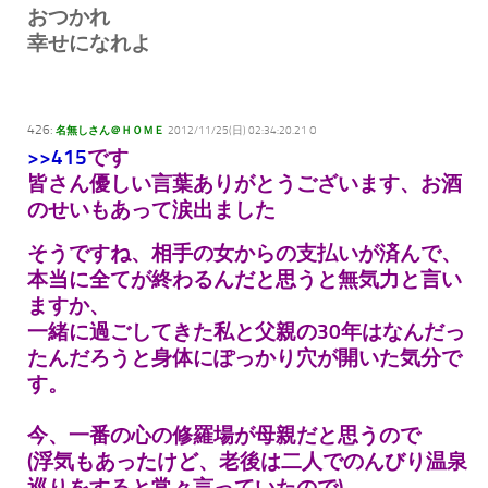
おつかれ
幸せになれよ
426:
名無しさん＠ＨＯＭＥ
2012/11/25(日) 02:34:20.21 O
>>415
です
皆さん優しい言葉ありがとうございます、お酒
のせいもあって涙出ました
そうですね、相手の女からの支払いが済んで、
本当に全てが終わるんだと思うと無気力と言い
ますか、
一緒に過ごしてきた私と父親の30年はなんだっ
たんだろうと身体にぽっかり穴が開いた気分で
す。
今、一番の心の修羅場が母親だと思うので
(浮気もあったけど、老後は二人でのんびり温泉
巡りをすると常々言っていたので)