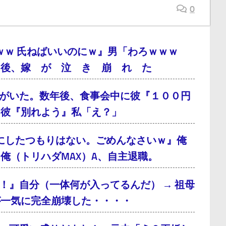
0
ｗｗ 氏ねばいいのにｗ』男「わろｗｗｗ
月後、嫁 が 泣 き 崩 れ た
がいた。数年後、食事会中に彼『１００円
、彼『別れよう』私「え？」
にしたつもりはない。ごめんなさいｗ』俺
俺（トリハダMAX）A、自主退職。
！』自分（一体何が入ってるんだ） → 祖母
が一気に完全崩壊した・・・・