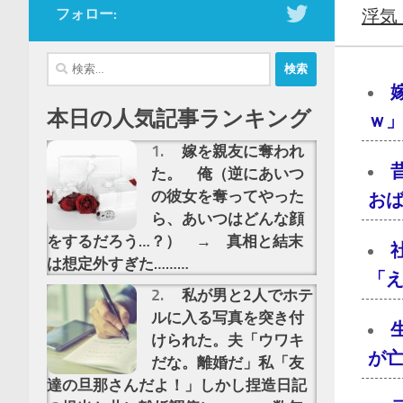
フォロー:
浮気
検
索:
本日の人気記事ランキング
ｗ」
嫁を親友に奪われ
た。 俺（逆にあいつ
の彼女を奪ってやった
おば
ら、あいつはどんな顔
をするだろう…？） → 真相と結末
は想定外すぎた………
「え
私が男と2人でホテ
ルに入る写真を突き付
けられた。夫「ウワキ
が亡
だな。離婚だ」私「友
達の旦那さんだよ！」しかし捏造日記