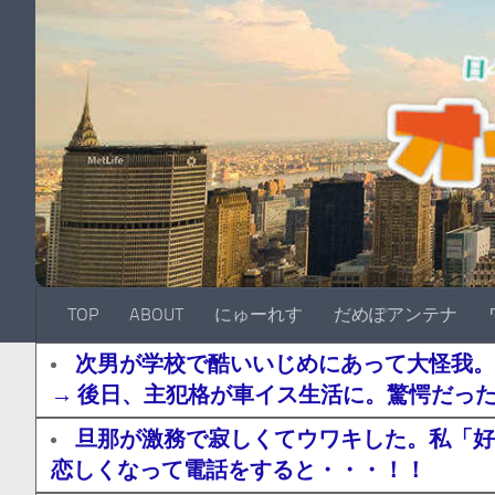
TOP
ABOUT
にゅーれす
だめぽアンテナ
次男が学校で酷いいじめにあって大怪我。
→ 後日、主犯格が車イス生活に。驚愕だっ
旦那が激務で寂しくてウワキした。私「好
恋しくなって電話をすると・・・！！