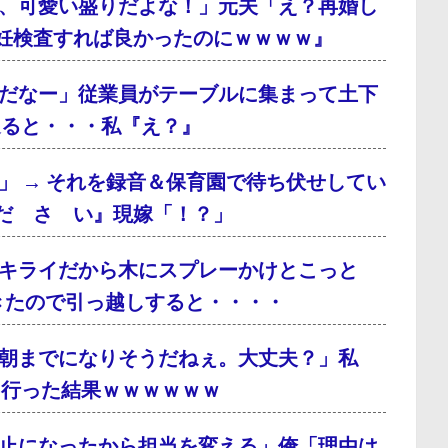
、可愛い盛りだよな！」元夫「え？再婚し
妊検査すれば良かったのにｗｗｗｗ』
だなー」従業員がテーブルに集まって土下
通ると・・・私『え？』
」 → それを録音＆保育園で待ち伏せしてい
だ さ い』現嫁「！？」
キライだから木にスプレーかけとこっと
てきたので引っ越しすると・・・・
朝までになりそうだねぇ。大丈夫？」私
に行った結果ｗｗｗｗｗｗ
止になったから担当を変える」俺「理由は