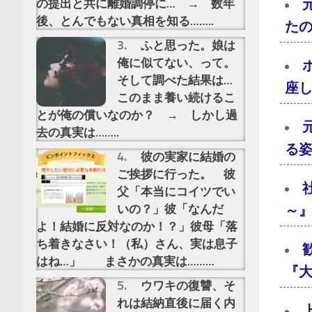
の提出と共に離婚調停に… → 数年
後、とんでもない真相を知る……..
た
ふと思った。娘は
俺に似てない、って。
そして調べた結果は…
座し
このまま養い続けるこ
とが俺の償いなのか？ → しかし過
去の真実は……..
る
彼の実家に結婚の
ご挨拶に行った。 彼
父「本当にコイツでい
いの？」彼「なんだ
～』
よ！結婚に反対なのか！？」彼母「落
ち着きなさい！（私）さん、実は息子
はね…」 まさかの真実は………
『大
ウワキの復讐、そ
れは結納直後に届く内