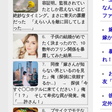
容証明。監視されてい
な
たとしか思えないほど
フ
絶妙なタイミング。まさに青天の霹靂
だった 「えらい人を敵に回してしま
った………」
子供の結婚がめで
嫁
たく決まったので、10
数年のフリン関係を暴
露してみた結果………
れ
同僚「嫁さんが知
らない男といるのを見
た」俺（探偵に依頼す
友
るか…） → 探偵「今
すぐ〇〇ホテルに来てください！」俺
「！？」 そして卑劣な罠が発覚。俺
「……許さん！」
定
ブサイクでモテな