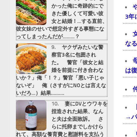
かった俺に奇跡的にで
きた優しくて可愛い彼
3
女と結婚！…する直前、
彼女妹のせいで想定外すぎる事態にな
ってしまったんだが………？
な
ヤクザみたいな警
察官3名に包囲され
た。 警官「彼女と結
は
婚を前提に付き合わな
いか？」俺「！？」警官「悪い子じゃ
ないぞ」 俺（さすがにNOとは言えな
いだろ…）結果……….
妻にDVとウワキを
捏造された結果、なん
→
と夫は全面敗訴。 さ
らに托卵までしかけら
れて、高額な養育費と慰謝料を支払う