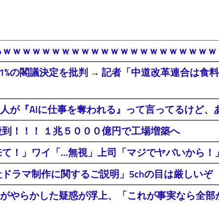
るｗｗｗｗｗｗｗｗｗｗｗｗｗｗｗｗｗｗｗｗｗ
年間1%の閣議決定を批判 → 記者「中道改革連合は
人が『AIに仕事を奪われる』って言ってるけど、あ
殺到！！！ １兆５０００億円で工場増築へ
社来て！」ワイ「…無視」上司「マジでヤバいから
ドラマ制作に関するご説明」5chの目は厳しいぞ
がやらかした疑惑が浮上、「これが事実なら全部