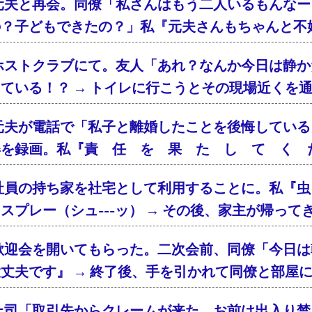
元夫と再会。同僚「私さんはもう二人いるもんなー
の？子どもできたの？」私『元夫さんもちゃんと不
ホストクラブにて。友人「あれ？なんか今日は静か
ている！？ → トイレに行こうとその現場近くを
元夫が電話で「私子と離婚したことを後悔している
姿を録画。私『責 任 を 果 た し て く 
社員の持ち家を社宅として利用することに。私『虫
スプレー（シュ---ッ） → その後、家主が帰っ
歓迎会を開いてもらった。二次会前、同僚「今日は
丈夫です』 → 終了後、手を引かれて同僚と部屋
上司「取引先からクレームが来た。お前は出入り禁