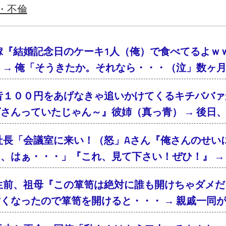
・不倫
嫁『結婚記念日のケーキ1人（俺）で食べてるよｗ
 → 俺「そうきたか。それなら・・・（泣」数ヶ
昔１００円をあげなきゃ追いかけてくるキチババァ
さんっていたじゃん～』彼姉（真っ青） → 後日
社長「会議室に来い！（怒」Aさん『俺さんのせい
、はぁ・・・」『これ、見て下さい！ぜひ！』 → 
生前、祖母『この箪笥は絶対に誰も開けちゃダメだ
くなったので箪笥を開けると・・・ → 親戚一同