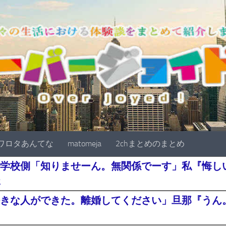
ワロタあんてな
matomeja
2chまとめのまとめ
学校側「知りませーん。無関係でーす」私『悔し
た
きな人ができた。離婚してください」旦那『うん。