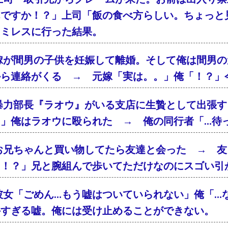
んですか！？」上司「飯の食べ方らしい。ちょっと
ァミレスに行った結果。
嫁が間男の子供を妊娠して離婚。そして俺は間男の
から連絡がくる → 元嫁「実は。。」俺「！？」
暴力部長『ラオウ』がいる支店に生贄として出張す
！」俺はラオウに殴られた → 俺の同行者「…待
お兄ちゃんと買い物してたら友達と会った → 友
「！？」兄と腕組んで歩いてただけなのにスゴい引
彼女「ごめん…もう嘘はついていられない」俺「…
外すぎる嘘。俺には受け止めることができない。