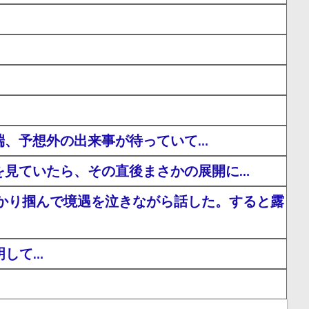
端、予想外の出来事が待っていて…
を見ていたら、その直後まさかの展開に…
かり掴んで境遇を泣きながら話した。すると露
明して…