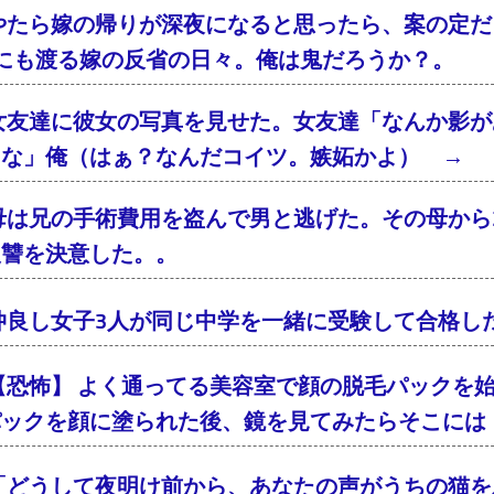
やたら嫁の帰りが深夜になると思ったら、案の定
年にも渡る嫁の反省の日々。俺は鬼だろうか？。
女友達に彼女の写真を見せた。女友達「なんか影が
るな」俺（はぁ？なんだコイツ。嫉妬かよ） → 
母は兄の手術費用を盗んで男と逃げた。その母から2
復讐を決意した。。
仲良し女子3人が同じ中学を一緒に受験して合格し
【恐怖】 よく通ってる美容室で顔の脱毛パックを
パックを顔に塗られた後、鏡を見てみたらそこには
「どうして夜明け前から、あなたの声がうちの猫を