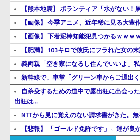
【熊本地震】 ボランティア「水がない！
【画像】 今季アニメ、近年稀に見る大豊
【画像】 下着泥棒知能犯見つかるｗｗｗ
【肥満】 103キロで彼氏にフラれた女の
義両親「空き家になるし住んでいいよ」私
新幹線で。車掌「グリーン車からご退出く
自杀殳するための道中で露出狂に出会った
出狂は…
NTTから見に覚えのない請求書がきた。
【悲報】 「ゴールド免許です」←運が良