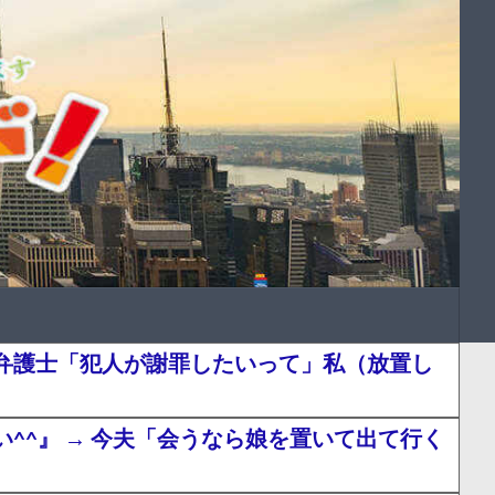
弁護士「犯人が謝罪したいって」私（放置し
^』 → 今夫「会うなら娘を置いて出て行く