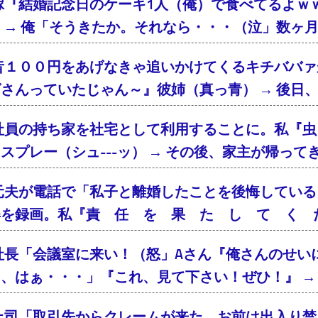
嫁『結婚記念日のケーキ1人（俺）で食べてるよｗ
 → 俺「そうきたか。それなら・・・（泣」数ヶ
昔１００円をあげなきゃ追いかけてくるキチババァ
さんっていたじゃん～』彼姉（真っ青） → 後日
社員の持ち家を社宅として利用することに。私『虫
スプレー（シュ---ッ） → その後、家主が帰っ
元夫が電話で「私子と離婚したことを後悔している
姿を録画。私『責 任 を 果 た し て く 
社長「会議室に来い！（怒」Aさん『俺さんのせい
、はぁ・・・」『これ、見て下さい！ぜひ！』 → 
上司「取引先からクレームが来た。お前は出入り禁