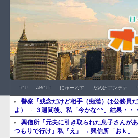
TOP
ABOUT
にゅーれす
だめぽアンテナ
警察『残念だけど相手（痴漢）は公務員だ
よ） → ３週間後、私「今かな^^」結果・・
興信所「元夫に引き取られた息子さんがあ
つもりで行け」私『え』 → 興信所「おｋ」