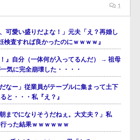
1
、可愛い盛りだよな！」元夫「え？再婚し
妊検査すれば良かったのにｗｗｗｗ』
！』自分（一体何が入ってるんだ） → 祖母
が一気に完全崩壊した・・・・
だなー」従業員がテーブルに集まって土下
通ると・・・私『え？』
朝までになりそうだねぇ。大丈夫？」私
に行った結果ｗｗｗｗｗｗ