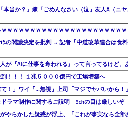
「本当か？」嫁「ごめんなさい（泣」友人A（ニヤニ
るｗｗｗｗｗｗｗｗｗｗｗｗｗｗｗｗｗｗｗｗｗ
年間1%の閣議決定を批判 → 記者「中道改革連合は
人が『AIに仕事を奪われる』って言ってるけど、あ
殺到！！！ １兆５０００億円で工場増築へ
社来て！」ワイ「…無視」上司「マジでヤバいから
ドラマ制作に関するご説明」5chの目は厳しいぞ
がやらかした疑惑が浮上、「これが事実なら全部