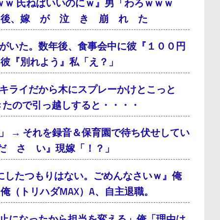
ｗｗ 氏ねばいいのにｗ』男「わろｗｗｗ
月後、嫁 が 泣 き 崩 れ た
がいた。数年後、食事会中に彼『１００円
、彼『別れよう』私「え？」
キライだから木にスプレーかけとこっと
てきたので引っ越しすると・・・・
」 → それを録音＆保育園で待ち伏せしてい
だ さ い』現嫁「！？」
にしたつもりはない。ごめんなさいｗ』俺
俺（トリハダMAX）A、自主退職。
止になったから担当を変える」俺「理由は