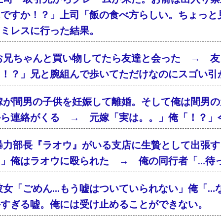
んですか！？」上司「飯の食べ方らしい。ちょっと
ァミレスに行った結果。
お兄ちゃんと買い物してたら友達と会った → 友
「！？」兄と腕組んで歩いてただけなのにスゴい引
嫁が間男の子供を妊娠して離婚。そして俺は間男の
から連絡がくる → 元嫁「実は。。」俺「！？」
暴力部長『ラオウ』がいる支店に生贄として出張す
！」俺はラオウに殴られた → 俺の同行者「…待
彼女「ごめん…もう嘘はついていられない」俺「…
外すぎる嘘。俺には受け止めることができない。