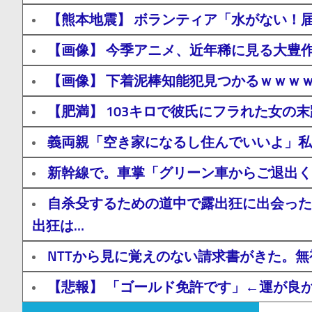
【熊本地震】 ボランティア「水がない！
【画像】 今季アニメ、近年稀に見る大豊
【画像】 下着泥棒知能犯見つかるｗｗｗ
【肥満】 103キロで彼氏にフラれた女の
義両親「空き家になるし住んでいいよ」私
新幹線で。車掌「グリーン車からご退出く
自杀殳するための道中で露出狂に出会った
出狂は…
NTTから見に覚えのない請求書がきた。
【悲報】 「ゴールド免許です」←運が良