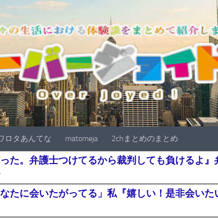
ワロタあんてな
matomeja
2chまとめのまとめ
った。弁護士つけてるから裁判しても負けるよ』
・
なたに会いたがってる」私『嬉しい！是非会いたい^