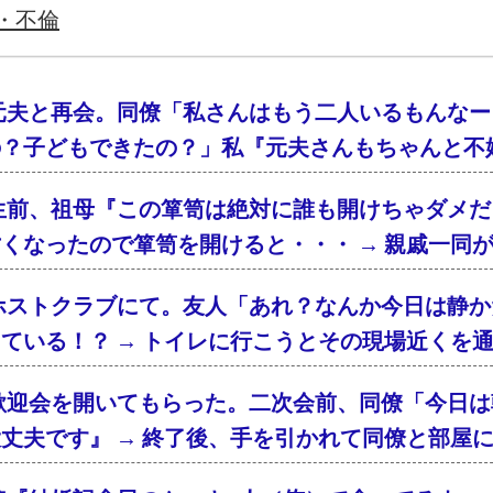
・不倫
元夫と再会。同僚「私さんはもう二人いるもんなー
の？子どもできたの？」私『元夫さんもちゃんと不
生前、祖母『この箪笥は絶対に誰も開けちゃダメだ
くなったので箪笥を開けると・・・ → 親戚一同
ホストクラブにて。友人「あれ？なんか今日は静か
ている！？ → トイレに行こうとその現場近くを
歓迎会を開いてもらった。二次会前、同僚「今日は
丈夫です』 → 終了後、手を引かれて同僚と部屋