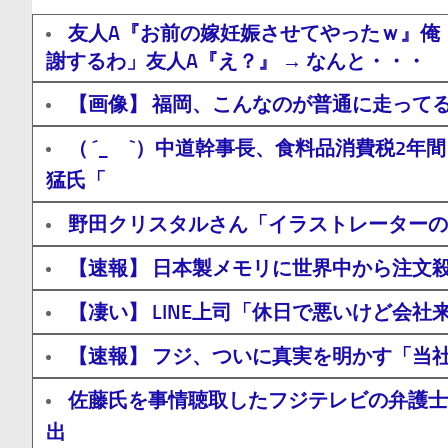
友人A『お前の嫁妊娠させてやったｗ』俺
謝するわ」友人A『え？』 → なんと・・・
【画像】 福岡、こんなのが普通に走って
（ ´_ゝ`）中道幹事長、食料品消費税2
猛氏「
野田クリスタルさん「イラストレーターの
【速報】 日本製メモリに世界中から注文
【凄い】 LINE上司「休日で悪いけど会
【速報】 フジ、ついに真実を明かす「当社
佐藤氏を事情聴取したフジテレビの弁護士
出