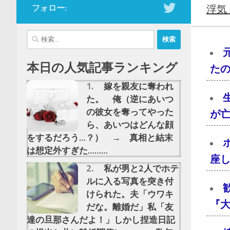
フォロー:
浮気
検
索:
本日の人気記事ランキング
た
嫁を親友に奪われ
た。 俺（逆にあいつ
の彼女を奪ってやった
が亡
ら、あいつはどんな顔
をするだろう…？） → 真相と結末
は想定外すぎた………
座し
私が男と2人でホテ
ルに入る写真を突き付
けられた。夫「ウワキ
『大
だな。離婚だ」私「友
達の旦那さんだよ！」しかし捏造日記