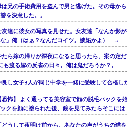
母は兄の手術費用を盗んで男と逃げた。その母から2
復讐を決意した。。
女友達に彼女の写真を見せた。女友達「なんか影が
るな」俺（はぁ？なんだコイツ。嫉妬かよ） → 
やたら嫁の帰りが深夜になると思ったら、案の定
年にも渡る嫁の反省の日々。俺は鬼だろうか？。
仲良し女子3人が同じ中学を一緒に受験して合格し
【恐怖】 よく通ってる美容室で顔の脱毛パックを
パックを顔に塗られた後、鏡を見てみたらそこには
「どうして夜明け前から、あなたの声がうちの猫を