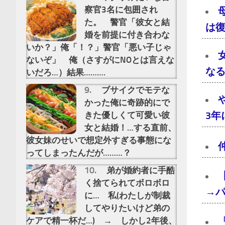
察官3名に包囲され
た。 警官「彼女と結
は
婚を前提に付き合わな
いか？」俺「！？」警官「悪い子じゃ
ないぞ」 俺（さすがにNOとは言えな
な
いだろ…）結果……….
ブサイクでモテな
かった俺に奇跡的にで
3
きた優しくて可愛い彼
女と結婚！…する直前、
彼女妹のせいで想定外すぎる事態にな
ってしまったんだが………？
弟が婚約者に手酷
く捨てられてボロボロ
→
に… 私(わたしが制裁
してやりたいけど弟の
ケアで精一杯だ…) → しかし2年後、