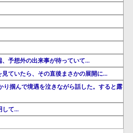
端、予想外の出来事が待っていて…
を見ていたら、その直後まさかの展開に…
かり掴んで境遇を泣きながら話した。すると露
明して…