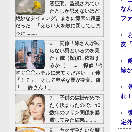
容証明。監視されてい
な
たとしか思えないほど
フ
絶妙なタイミング。まさに青天の霹靂
だった 「えらい人を敵に回してしま
った………」
同僚「嫁さんが知
友
らない男といるのを見
た」俺（探偵に依頼す
るか…） → 探偵「今
嫁
すぐ〇〇ホテルに来てください！」俺
「！？」 そして卑劣な罠が発覚。俺
「……許さん！」
れ
子供の結婚がめで
たく決まったので、10
数年のフリン関係を暴
露してみた結果………
定
ヤクザみたいな警