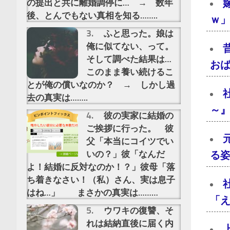
の提出と共に離婚調停に… → 数年
後、とんでもない真相を知る……..
ｗ」
ふと思った。娘は
俺に似てない、って。
そして調べた結果は…
おば
このまま養い続けるこ
とが俺の償いなのか？ → しかし過
去の真実は……..
～』
彼の実家に結婚の
ご挨拶に行った。 彼
父「本当にコイツでい
いの？」彼「なんだ
る
よ！結婚に反対なのか！？」彼母「落
ち着きなさい！（私）さん、実は息子
はね…」 まさかの真実は………
「え
ウワキの復讐、そ
れは結納直後に届く内