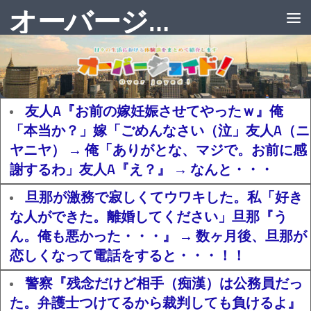
オーバージョイド！
友人A『お前の嫁妊娠させてやったｗ』俺
「本当か？」嫁「ごめんなさい（泣」友人A（ニ
ヤニヤ） → 俺「ありがとな、マジで。お前に感
謝するわ」友人A『え？』 → なんと・・・
旦那が激務で寂しくてウワキした。私「好き
な人ができた。離婚してください」旦那『う
ん。俺も悪かった・・・』 → 数ヶ月後、旦那が
恋しくなって電話をすると・・・！！
警察『残念だけど相手（痴漢）は公務員だっ
た。弁護士つけてるから裁判しても負けるよ』