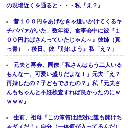
の現場近くを通ると・・・私『え？』
昔１００円をあげなきゃ追いかけてくるキ
チババァがいた。数年後、食事会中に彼『１
００円おばさんっていたじゃん～』彼姉（真
っ青） → 後日、彼『別れよう』私「え？」
元夫と再会。同僚「私さんはもう二人いる
もんなー、可愛い盛りだよな！」元夫「え？
再婚したの？子どもできたの？」私『元夫さ
んもちゃんと不妊検査すれば良かったのにｗ
ｗｗｗ』
生前、祖母『この箪笥は絶対に誰も開けち
ゃダメだ！』自分（一体何が入ってるんだ）