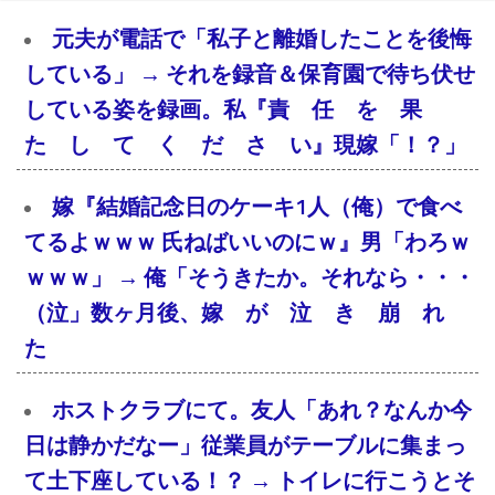
元夫が電話で「私子と離婚したことを後悔
している」 → それを録音＆保育園で待ち伏せ
している姿を録画。私『責 任 を 果
た し て く だ さ い』現嫁「！？」
嫁『結婚記念日のケーキ1人（俺）で食べ
てるよｗｗｗ 氏ねばいいのにｗ』男「わろｗ
ｗｗｗ」 → 俺「そうきたか。それなら・・・
（泣」数ヶ月後、嫁 が 泣 き 崩 れ
た
ホストクラブにて。友人「あれ？なんか今
日は静かだなー」従業員がテーブルに集まっ
て土下座している！？ → トイレに行こうとそ