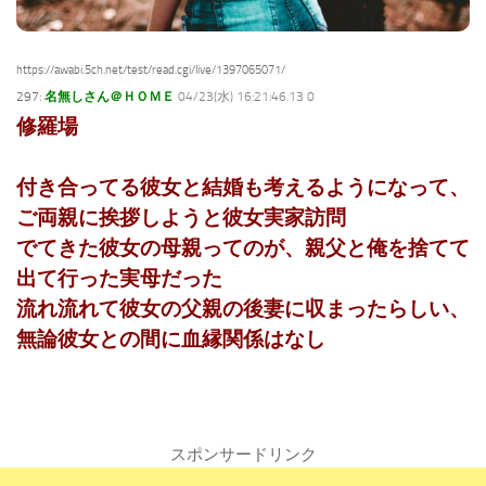
https://awabi.5ch.net/test/read.cgi/live/1397065071/
297:
名無しさん＠ＨＯＭＥ
04/23(水) 16:21:46.13 0
修羅場
付き合ってる彼女と結婚も考えるようになって、
ご両親に挨拶しようと彼女実家訪問
でてきた彼女の母親ってのが、親父と俺を捨てて
出て行った実母だった
流れ流れて彼女の父親の後妻に収まったらしい、
無論彼女との間に血縁関係はなし
スポンサードリンク