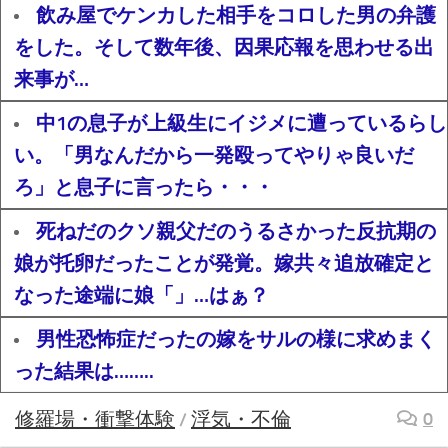
飲み屋でケンカした相手をコロした男の弁護
をした。そして数年後、因果応報を思わせる出
来事が…
中1の息子が上級生にイジメに遭っているらし
い。「男なんだから一発殴ってやりゃ良いだ
ろ」と息子に言ったら・・・
死ねだのクソ親父だのうるさかった反抗期の
娘が托卵だったことが発覚。嫁共々追放確定と
なった途端に娘「」…はぁ？
男性恐怖症だったの嫁をサルの様に求めまく
った結果は……..
修羅場・衝撃体験
浮気・不倫
0
/