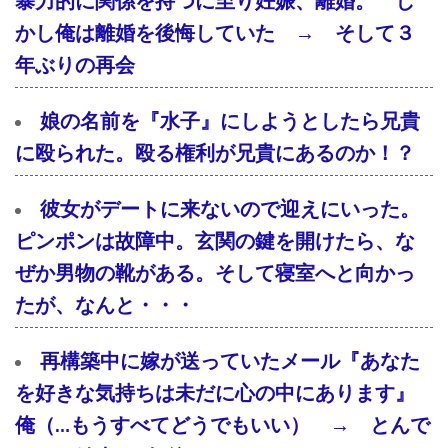
暴力的に関係を持つに至り妊娠、離婚。 し
かし俺は離婚を後悔していた → そして３
年ぶりの再会
娘の名前を『水子』にしようとしたら兄貴
に殴られた。殴る権利が兄貴にあるのか！？
彼女がデートに来ないので迎えにいった。
ピンポンは故障中。玄関の鍵を開けたら、な
ぜか男物の靴がある。そして寝室へと向かっ
たが、なんと・・・
再構築中に嫁が送っていたメール『あなた
を好きな気持ちは未だに心の中にあります』
俺（…もうすべてどうでもいい） → とんで