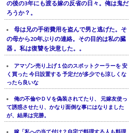
の後の3年にも渡る嫁の反省の日々。俺は鬼だ
ろうか？。
母は兄の手術費用を盗んで男と逃げた。そ
の母から20年ぶりの連絡。その目的は私の臓
器 。私は復讐を決意した。。
アマゾン売り上げ１位のスポットクーラーを 安
く買った 今日設置する 予定だが多少でも涼しくな
ったら良いな
俺の不倫やＤⅤを偽装されてたり、 元嫁友使っ
て誘惑させたり、かなり面倒な事にはなりました
が、結果は完勝。
嫁「私への当て付け？自宅で料理する人も料理