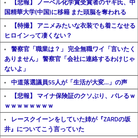
【悲報】 ノーベル化学賞受賞者のヤギ氏、中
国精華大学(中国)に移籍 また頭脳を奪われる
【特撮】 アニメみたいな衣装でも着こなせる
ヒロインって凄くない？
警察官「職業は？」 完全無職ワイ「言いたく
ありません」 警察官「会社に連絡するわけじゃ
ないよ」
中道落選議員55人が「生活が大変…」の声
【悲報】 マイナ保険証のクソぶり、バレるｗ
ｗｗｗｗｗｗｗｗ
レースクイーンをしていた姉が『ZARDの坂
井』についてこう言っていた