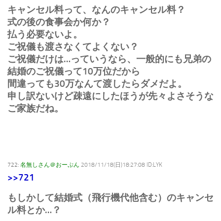
キャンセル料って、なんのキャンセル料？
式の後の食事会か何か？
払う必要ないよ。
ご祝儀も渡さなくてよくない？
ご祝儀だけは…っていうなら、一般的にも兄弟の
結婚のご祝儀って10万位だから
間違っても30万なんて渡したらダメだよ。
申し訳ないけど疎遠にしたほうが先々よさそうな
ご家族だね。
722:
名無しさん＠おーぷん
2018/11/18(日)18:27:08 ID:LYK
>>721
もしかして結婚式（飛行機代他含む）のキャンセ
ル料とか…？