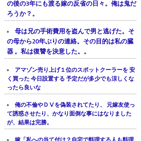
の後の3年にも渡る嫁の反省の日々。俺は鬼だ
ろうか？。
母は兄の手術費用を盗んで男と逃げた。そ
の母から20年ぶりの連絡。その目的は私の臓
器 。私は復讐を決意した。。
アマゾン売り上げ１位のスポットクーラーを 安
く買った 今日設置する 予定だが多少でも涼しくな
ったら良いな
俺の不倫やＤⅤを偽装されてたり、 元嫁友使っ
て誘惑させたり、かなり面倒な事にはなりました
が、結果は完勝。
嫁「私への当て付け？自宅で料理する人も料理