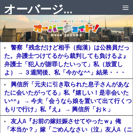
オーバージョイド！
警察『残念だけど相手（痴漢）は公務員だっ
た。弁護士つけてるから裁判しても負けるよ』
弁護士「犯人が謝罪したいって」私（放置し
よ） → ３週間後、私「今かな^^」結果・・・
興信所「元夫に引き取られた息子さんがあな
たに会いたがってる」私『嬉しい！是非会いた
い^^』 → 今夫「会うなら娘を置いて出て行くつ
もりで行け」私『え』 → 興信所「おｋ」
友人A『お前の嫁妊娠させてやったｗ』俺
「本当か？」嫁「ごめんなさい（泣」友人A（ニ