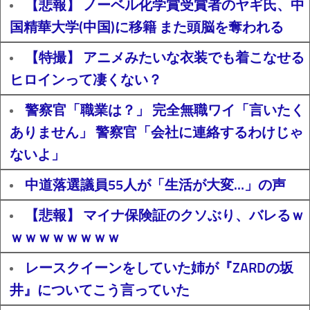
【悲報】 ノーベル化学賞受賞者のヤギ氏、中
国精華大学(中国)に移籍 また頭脳を奪われる
【特撮】 アニメみたいな衣装でも着こなせる
ヒロインって凄くない？
警察官「職業は？」 完全無職ワイ「言いたく
ありません」 警察官「会社に連絡するわけじゃ
ないよ」
中道落選議員55人が「生活が大変…」の声
【悲報】 マイナ保険証のクソぶり、バレるｗ
ｗｗｗｗｗｗｗｗ
レースクイーンをしていた姉が『ZARDの坂
井』についてこう言っていた