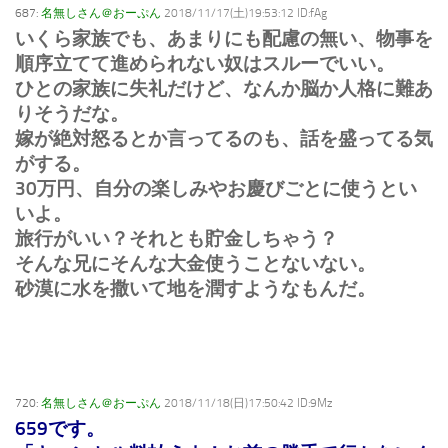
687:
名無しさん＠おーぷん
2018/11/17(土)19:53:12 ID:fAg
いくら家族でも、あまりにも配慮の無い、物事を
順序立てて進められない奴はスルーでいい。
ひとの家族に失礼だけど、なんか脳か人格に難あ
りそうだな。
嫁が絶対怒るとか言ってるのも、話を盛ってる気
がする。
30万円、自分の楽しみやお慶びごとに使うとい
いよ。
旅行がいい？それとも貯金しちゃう？
そんな兄にそんな大金使うことないない。
砂漠に水を撒いて地を潤すようなもんだ。
720:
名無しさん＠おーぷん
2018/11/18(日)17:50:42 ID:9Mz
659です。