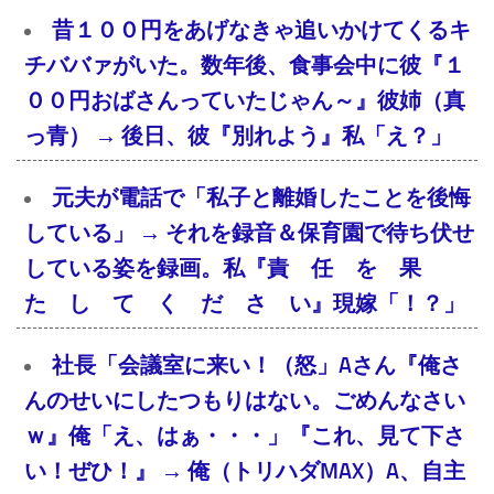
昔１００円をあげなきゃ追いかけてくるキ
チババァがいた。数年後、食事会中に彼『１
００円おばさんっていたじゃん～』彼姉（真
っ青） → 後日、彼『別れよう』私「え？」
元夫が電話で「私子と離婚したことを後悔
している」 → それを録音＆保育園で待ち伏せ
している姿を録画。私『責 任 を 果
た し て く だ さ い』現嫁「！？」
社長「会議室に来い！（怒」Aさん『俺さ
んのせいにしたつもりはない。ごめんなさい
ｗ』俺「え、はぁ・・・」『これ、見て下さ
い！ぜひ！』 → 俺（トリハダMAX）A、自主