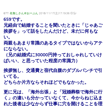
677:
名無しさん＠おーぷん
2018/11/17(土)17:19:36 ID:Sjr
659です。
兄経由で結婚することを聞いたときに
「じゃあご
挨拶を」って話をしたんだけど、未だに何もな
い。
両親もあまり常識のあるタイプではないからアテ
にならない。
（兄の結婚式に30000円持っておしゃれしていけ
ばいい、と思っていた程度の常識力）
挨拶無し、交通費と宿代自腹のダブルパンチで引
いてる。
どちらか片方ならそれほどでもなかった。
更に兄は、「海外出張」と「冠婚葬祭で海外に行
く」の違いも分かっていなくて、今からねじ込ま
れた後者は少なからず仕事に穴を開けることを理