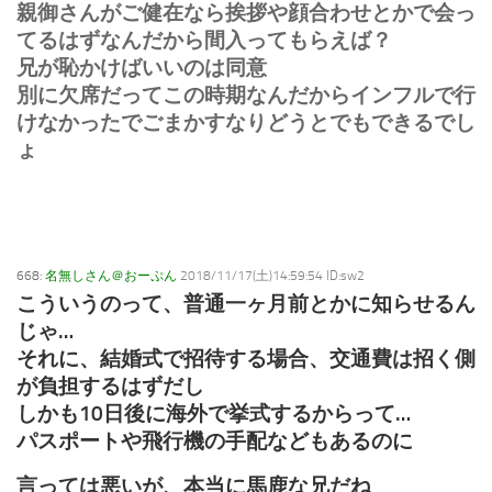
親御さんがご健在なら挨拶や顔合わせとかで会っ
てるはずなんだから間入ってもらえば？
兄が恥かけばいいのは同意
別に欠席だってこの時期なんだからインフルで行
けなかったでごまかすなりどうとでもできるでし
ょ
668:
名無しさん＠おーぷん
2018/11/17(土)14:59:54 ID:sw2
こういうのって、普通一ヶ月前とかに知らせるん
じゃ…
それに、結婚式で招待する場合、交通費は招く側
が負担するはずだし
しかも10日後に海外で挙式するからって…
パスポートや飛行機の手配などもあるのに
言っては悪いが、本当に馬鹿な兄だね