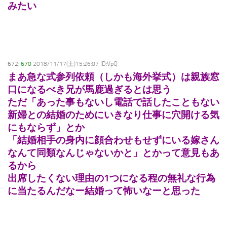
みたい
672:
670
2018/11/17(土)15:26:07 ID:VpQ
まあ急な式参列依頼（しかも海外挙式）は親族窓
口になるべき兄が馬鹿過ぎるとは思う
ただ「あった事もないし電話で話したこともない
新婦との結婚のためにいきなり仕事に穴開ける気
にもならず」とか
「結婚相手の身内に顔合わせもせずにいる嫁さん
なんて同類なんじゃないかと」とかって意見もあ
るから
出席したくない理由の1つになる程の無礼な行為
に当たるんだなー結婚って怖いなーと思った