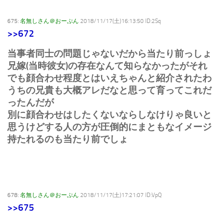
675:
名無しさん＠おーぷん
2018/11/17(土)16:13:50 ID:2Sq
>>672
当事者同士の問題じゃないだから当たり前っしょ
兄嫁(当時彼女)の存在なんて知らなかったがそれ
でも顔合わせ程度とはいえちゃんと紹介されたわ
うちの兄貴も大概アレだなと思って育ってこれだ
ったんだが
別に顔合わせはしたくないならしなけりゃ良いと
思うけどする人の方が圧倒的にまともなイメージ
持たれるのも当たり前でしょ
678:
名無しさん＠おーぷん
2018/11/17(土)17:21:07 ID:VpQ
>>675