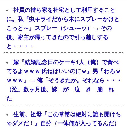
社員の持ち家を社宅として利用すること
に。私『虫キライだから木にスプレーかけと
こっと～』スプレー（シュ---ッ） → その
後、家主が帰ってきたので引っ越しする
と・・・・
嫁『結婚記念日のケーキ1人（俺）で食べ
てるよｗｗｗ 氏ねばいいのにｗ』男「わろｗ
ｗｗｗ」 → 俺「そうきたか。それなら・・・
（泣」数ヶ月後、嫁 が 泣 き 崩 れ
た
生前、祖母『この箪笥は絶対に誰も開けち
ゃダメだ！』自分（一体何が入ってるんだ）