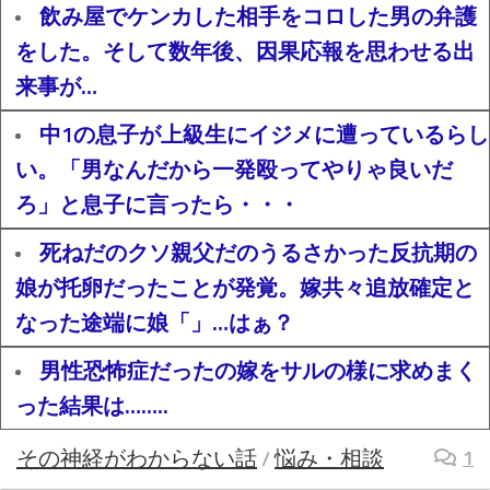
飲み屋でケンカした相手をコロした男の弁護
をした。そして数年後、因果応報を思わせる出
来事が…
中1の息子が上級生にイジメに遭っているらし
い。「男なんだから一発殴ってやりゃ良いだ
ろ」と息子に言ったら・・・
死ねだのクソ親父だのうるさかった反抗期の
娘が托卵だったことが発覚。嫁共々追放確定と
なった途端に娘「」…はぁ？
男性恐怖症だったの嫁をサルの様に求めまく
った結果は……..
その神経がわからない話
悩み・相談
1
/