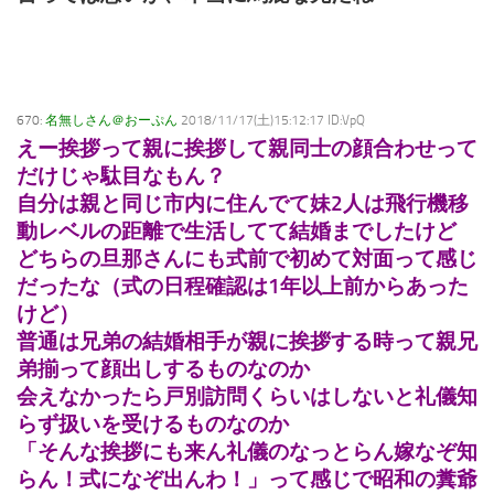
670:
名無しさん＠おーぷん
2018/11/17(土)15:12:17 ID:VpQ
えー挨拶って親に挨拶して親同士の顔合わせって
だけじゃ駄目なもん？
自分は親と同じ市内に住んでて妹2人は飛行機移
動レベルの距離で生活してて結婚までしたけど
どちらの旦那さんにも式前で初めて対面って感じ
だったな（式の日程確認は1年以上前からあった
けど）
普通は兄弟の結婚相手が親に挨拶する時って親兄
弟揃って顔出しするものなのか
会えなかったら戸別訪問くらいはしないと礼儀知
らず扱いを受けるものなのか
「そんな挨拶にも来ん礼儀のなっとらん嫁なぞ知
らん！式になぞ出んわ！」って感じで昭和の糞爺