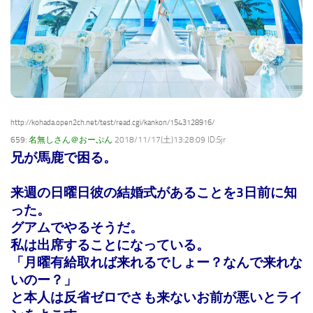
http://kohada.open2ch.net/test/read.cgi/kankon/1543128916/
659:
名無しさん＠おーぷん
2018/11/17(土)13:28:09 ID:Sjr
兄が馬鹿で困る。
来週の日曜日彼の結婚式があることを3日前に知
った。
グアムでやるそうだ。
私は出席することになっている。
「月曜有給取れば来れるでしょー？
なんで来れな
いのー？」
と本人は反省ゼロでさも来ないお前が悪いとライ