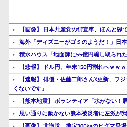
【画像】 日本共産党の街宣車、ほんと碌
海外「ディズニーがゴミのようだ！」日本
積水ハウス「地面師に55億円騙し取られ
【悲報】 ドル円、年末150円割れへｗｗ
【速報】 俳優・佐藤二郎さんX更新、フ
くないです」
【熊本地震】 ボランティア「水がない！
思い通りに動かない熊本被災者に左派が我
【画像】 北海道、推定300kgのヒグマ