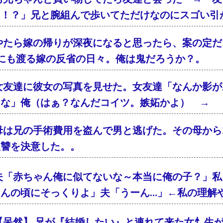
「！？」兄と腕組んで歩いてただけなのにスゴい引
やたら嫁の帰りが深夜になると思ったら、案の定
年にも渡る嫁の反省の日々。俺は鬼だろうか？。
女友達に彼女の写真を見せた。女友達「なんか影が
るな」俺（はぁ？なんだコイツ。嫉妬かよ） → 
母は兄の手術費用を盗んで男と逃げた。その母から2
復讐を決意した。。
夫「赤ちゃん俺に似てないな～本当に俺の子？」私
ゃんの頃にそっくりよ」夫「うーん…」←私の理解
【呆然】 兄が『結婚したい』と連れて来た女忄生