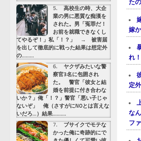
た
高校生の時、大企
業の男に悪質な痴漢を
された。男「冤罪だ！
嫁
お前を就職できなくし
てやるぞ！」私「！？」 → 被害届
を出して徹底的に戦った結果は想定外
の………
れ
ヤクザみたいな警
察官3名に包囲され
た。 警官「彼女と結
定
婚を前提に付き合わな
いか？」俺「！？」警官「悪い子じゃ
ないぞ」 俺（さすがにNOとは言えな
な
いだろ…）結果……….
フ
ブサイクでモテな
かった俺に奇跡的にで
きた優しくて可愛い彼