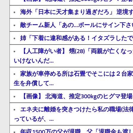
海外「日本に天才集まり過ぎだろ」 逆境
敵チーム新人「あの...ボールにサイン下
姉「下着に違和感がある！イタズラしたで
【人工障がい者】 甥(28)「両親が亡
いけないんだ...
家族が車停める所は石畳でそこには２台家
生を弁償して...
【画像】 北海道、推定300kgのヒグマ
エネ夫に離婚を突きつけたら私の職場(法
っているが、...
年収1500万の父が退職。父「退職金も