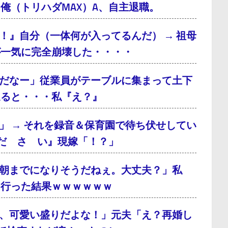
俺（トリハダMAX）A、自主退職。
！』自分（一体何が入ってるんだ） → 祖母
が一気に完全崩壊した・・・・
だなー」従業員がテーブルに集まって土下
通ると・・・私『え？』
」 → それを録音＆保育園で待ち伏せしてい
だ さ い』現嫁「！？」
朝までになりそうだねぇ。大丈夫？」私
に行った結果ｗｗｗｗｗｗ
、可愛い盛りだよな！」元夫「え？再婚し