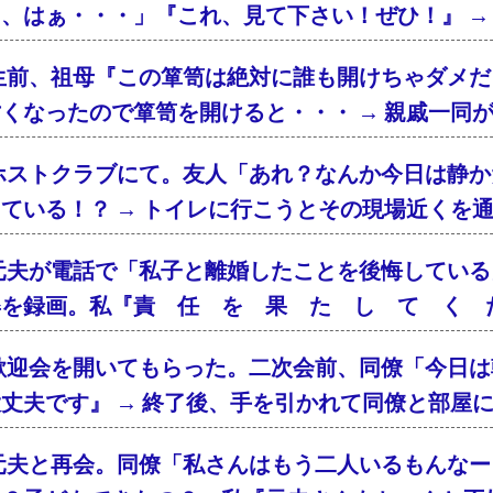
、はぁ・・・」『これ、見て下さい！ぜひ！』 → 
生前、祖母『この箪笥は絶対に誰も開けちゃダメだ
くなったので箪笥を開けると・・・ → 親戚一同
ホストクラブにて。友人「あれ？なんか今日は静か
ている！？ → トイレに行こうとその現場近くを
元夫が電話で「私子と離婚したことを後悔している
姿を録画。私『責 任 を 果 た し て く 
歓迎会を開いてもらった。二次会前、同僚「今日は
丈夫です』 → 終了後、手を引かれて同僚と部屋
元夫と再会。同僚「私さんはもう二人いるもんなー