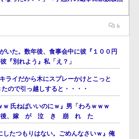
4
がいた。数年後、食事会中に彼『１００円
、彼『別れよう』私「え？」
キライだから木にスプレーかけとこっと
てきたので引っ越しすると・・・・
ｗｗ 氏ねばいいのにｗ』男「わろｗｗｗ
月後、嫁 が 泣 き 崩 れ た
にしたつもりはない。ごめんなさいｗ』俺