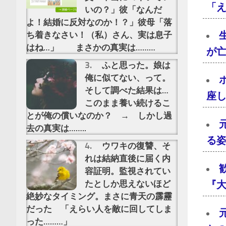
「え
いの？」彼「なんだ
よ！結婚に反対なのか！？」彼母「落
ち着きなさい！（私）さん、実は息子
はね…」 まさかの真実は………
が亡
ふと思った。娘は
俺に似てない、って。
そして調べた結果は…
座し
このまま養い続けるこ
とが俺の償いなのか？ → しかし過
去の真実は……..
る
ウワキの復讐、そ
れは結納直後に届く内
容証明。監視されてい
たとしか思えないほど
『大
絶妙なタイミング。まさに青天の霹靂
だった 「えらい人を敵に回してしま
った………」