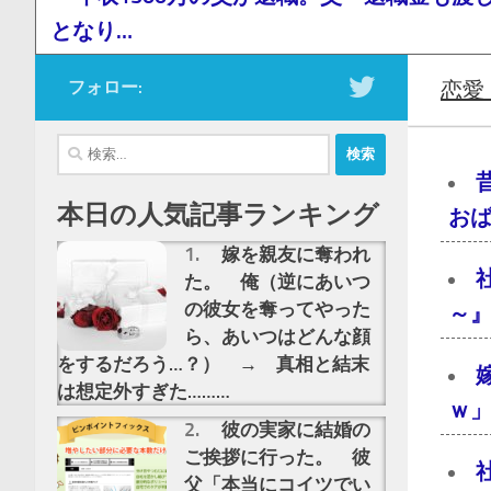
となり…
フォロー:
恋愛
検
索:
本日の人気記事ランキング
おば
嫁を親友に奪われ
た。 俺（逆にあいつ
の彼女を奪ってやった
～』
ら、あいつはどんな顔
をするだろう…？） → 真相と結末
は想定外すぎた………
ｗ」
彼の実家に結婚の
ご挨拶に行った。 彼
父「本当にコイツでい