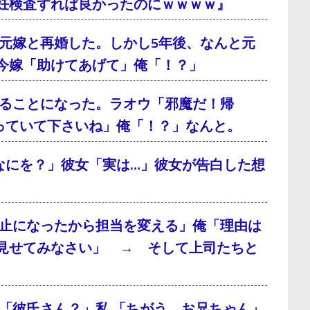
妊検査すれば良かったのにｗｗｗｗ』
元嫁と再婚した。しかし5年後、なんと元
今嫁「助けてあげて」俺「！？」
ることになった。ラオウ「邪魔だ！帰
っていて下さいね」俺「！？」なんと。
なにを？」彼女「実は…」彼女が告白した想
止になったから担当を変える」俺「理由は
見せてみなさい」 → そして上司たちと
「彼氏さん？」私 「ちがう、お兄ちゃん」