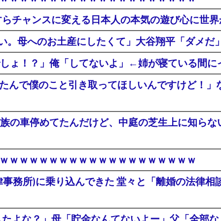
すらチャンスに変える日本人の本気の遊び心に世界
さい。母へのお土産にしたくて」大谷翔平「ダメだ
しょ！？」俺「してないよ」←姉が寝ている間に
くなったんで僕のこと引き取ってほしいんですけど！
族の車停めてたんだけど、中庭の芝生上に知らない
登場ｗｗｗｗｗｗｗｗｗｗｗｗｗｗｗｗｗｗｗｗ
律事務所)に乗り込んできた 堂々と「離婚の法律
渡したよな？」母「貯金なんてないよー」父「全部