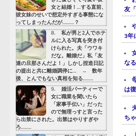
女と結婚！…する直前、
友
彼女妹のせいで想定外すぎる事態にな
ってしまったんだが………？
私が男と2人でホテ
3
ルに入る写真を突き付
けられた。夫「ウワキ
だな。離婚だ」私「友
な
達の旦那さんだよ！」しかし捏造日記
の提出と共に離婚調停に… → 数年
後、とんでもない真相を知る……..
は
婚活パーティーで
女に職業を聞いたら
「家事手伝い」だった
ので無理っすと言った
ち
ら出禁にされた。出禁はやりすぎや
ろ……..