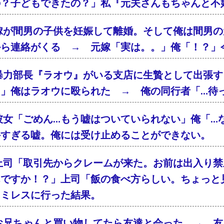
の？子どもできたの？」私『元夫さんもちゃんと不
嫁が間男の子供を妊娠して離婚。そして俺は間男の
から連絡がくる → 元嫁「実は。。」俺「！？」
暴力部長『ラオウ』がいる支店に生贄として出張す
！」俺はラオウに殴られた → 俺の同行者「…待
彼女「ごめん…もう嘘はついていられない」俺「…
外すぎる嘘。俺には受け止めることができない。
上司「取引先からクレームが来た。お前は出入り禁
んですか！？」上司「飯の食べ方らしい。ちょっと
ァミレスに行った結果。
お兄ちゃんと買い物してたら友達と会った → 友