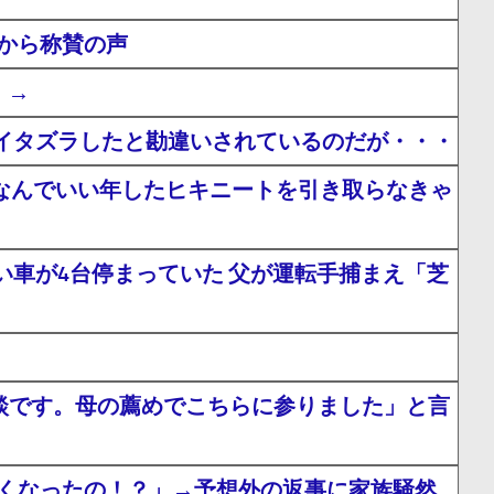
から称賛の声
」→
イタズラしたと勘違いされているのだが・・・
」なんでいい年したヒキニートを引き取らなきゃ
車が4台停まっていた 父が運転手捕まえ「芝
相談です。母の薦めでこちらに参りました」と言
なくなったの！？」→予想外の返事に家族騒然