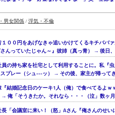
・男女関係
浮気・不倫
/
昔１００円をあげなきゃ追いかけてくるキチババァ
さんっていたじゃん～』彼姉（真っ青） → 後日
社員の持ち家を社宅として利用することに。私『虫
スプレー（シュ---ッ） → その後、家主が帰っ
嫁『結婚記念日のケーキ1人（俺）で食べてるよｗ
 → 俺「そうきたか。それなら・・・（泣」数ヶ
社長「会議室に来い！（怒」Aさん『俺さんのせい