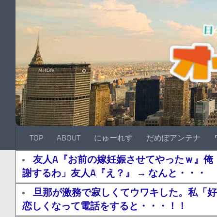
TOP
ABOUT
にゅーれす
だめぽアンテナ
友人A『お前の嫁妊娠させてやったｗ』俺
謝するわ」友人A『え？』 → なんと・・・
旦那が激務で寂しくてウワキした。私「好
恋しくなって電話をすると・・・！！