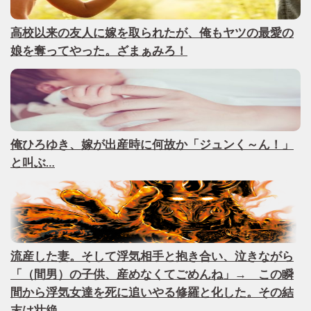
高校以来の友人に嫁を取られたが、俺もヤツの最愛の
娘を奪ってやった。ざまぁみろ！
俺ひろゆき、嫁が出産時に何故か「ジュンく～ん！」
と叫ぶ…
流産した妻。そして浮気相手と抱き合い、泣きながら
「（間男）の子供、産めなくてごめんね」→ この瞬
間から浮気女達を死に追いやる修羅と化した。その結
末は壮絶