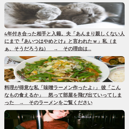
4年付き合った相手と入籍。夫「あんまり親しくない人
にまで『あいつはやめとけ』と言われたｗ」私（ま
ぁ、そうだろうね） → その理由は…
料理が得意な私「味噌ラーメン作ったよ♪」 彼「こん
なもの食えるか」 怒って部屋を飛び出ていってしま
った → そのラーメンをご覧ください