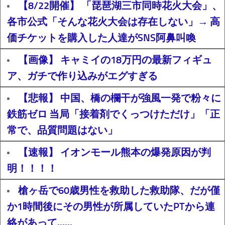
【8/22開催】 「琵琶湖三市同時花火大会」、
各市公式「そんな花火大会は存在しない」→ 高
価チケットを購入した人達がSNS阿鼻叫喚
【画像】 キャミイの18万円の最新フィギュ
ア、ガチで作り込みがエグすぎる
【悲報】 中国、橋の欄干が強風一発で粉々に
鉄筋ゼロ 当局「接着剤でくっつけただけ」「正
常で、品質問題はない」
【速報】 イオンモール熊本の爆発原因が判
明！！！！
槍ヶ岳で60歳男性を救助した救助隊、だが僅
か1時間後にその男性が所属していたPTから連
絡があって……