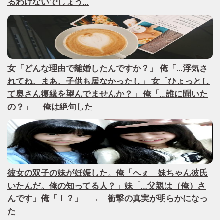
るわけないでしょう…
女「どんな理由で離婚したんですか？」 俺「…浮気さ
れてね、まあ、子供も居なかったし」 女「ひょっとし
て奥さん復縁を望んでませんか？」 俺「…誰に聞いた
の？」 俺は絶句した
彼女の双子の妹が妊娠した。俺「へぇ 妹ちゃん彼氏
いたんだ。俺の知ってる人？」妹「…父親は（俺）さ
んです」俺「！？」 → 衝撃の真実が明らかになっ
た