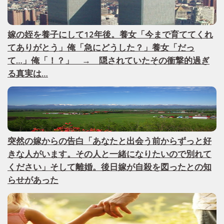
嫁の姪を養子にして12年後。養女「今まで育ててくれ
てありがとう」俺「急にどうした？」養女「だっ
て…」俺「！？」 → 隠されていたその衝撃的過ぎ
る真実は…
突然の嫁からの告白「あなたと出会う前からずっと好
きな人がいます。その人と一緒になりたいので別れて
ください」そして離婚。後日嫁が自殺を図ったとの知
らせがあった