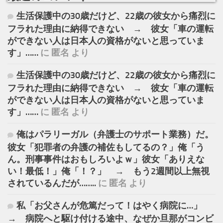
生活保護中の30歳だけど、22歳の彼女から痛烈に
フラれた理由に納得できない → 彼女「車の運転
ができない人は日本人の資格がないと思っていま
す」……
に
匿名
より
生活保護中の30歳だけど、22歳の彼女から痛烈に
フラれた理由に納得できない → 彼女「車の運転
ができない人は日本人の資格がないと思っていま
す」……
に
匿名
より
俺はパラリーガル（弁護士のサポート業務）だ。
彼女「犯罪者の弁護の補佐もしてるの？」俺「う
ん。刑事事件はおもしろいよｗ」彼女「ありえな
い！最低！」俺「！？」 → もう2週間以上無視
されているんだが……..
に
匿名
より
私「お父さんが危篤だって！はやく病院に…」
→ 病院へと駆け付ける途中、なぜか旦那がコンビ