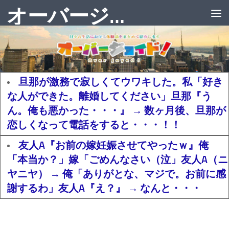
オーバージョイド！
旦那が激務で寂しくてウワキした。私「好き
な人ができた。離婚してください」旦那『う
ん。俺も悪かった・・・』 → 数ヶ月後、旦那が
恋しくなって電話をすると・・・！！
友人A『お前の嫁妊娠させてやったｗ』俺
「本当か？」嫁「ごめんなさい（泣」友人A（ニ
ヤニヤ） → 俺「ありがとな、マジで。お前に感
謝するわ」友人A『え？』 → なんと・・・