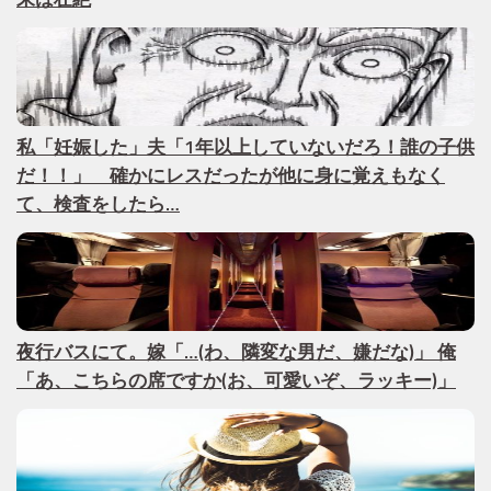
私「妊娠した」夫「1年以上していないだろ！誰の子供
だ！！」 確かにレスだったが他に身に覚えもなく
て、検査をしたら…
夜行バスにて。嫁「…(わ、隣変な男だ、嫌だな)」 俺
「あ、こちらの席ですか(お、可愛いぞ、ラッキー)」