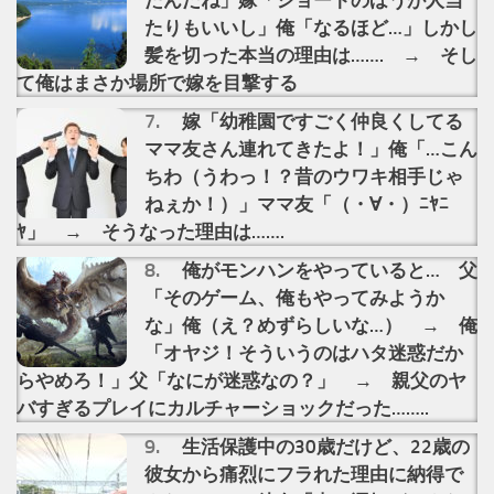
たんだね」嫁「ショートのほうが人当
たりもいいし」俺「なるほど…」しかし
髪を切った本当の理由は……. → そし
て俺はまさか場所で嫁を目撃する
嫁「幼稚園ですごく仲良くしてる
ママ友さん連れてきたよ！」俺「…こん
ちわ（うわっ！？昔のウワキ相手じゃ
ねぇか！）」ママ友「（・∀・）ﾆﾔﾆ
ﾔ」 → そうなった理由は…….
俺がモンハンをやっていると… 父
「そのゲーム、俺もやってみようか
な」俺（え？めずらしいな…） → 俺
「オヤジ！そういうのはハタ迷惑だか
らやめろ！」父「なにが迷惑なの？」 → 親父のヤ
バすぎるプレイにカルチャーショックだった……..
生活保護中の30歳だけど、22歳の
彼女から痛烈にフラれた理由に納得で