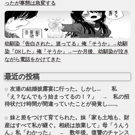
ったが事態は急変する
幼馴染「告白された。迷ってる」俺「そうか」→幼馴
染「OKした」俺「そうか」→一か月後、幼馴染が泣き
ながら電話をかけてきた
最近の投稿
友達の結婚披露宴に行った。しかし… 私
「え？なんでもう始まってるの！？」 → 私の招
待状だけ時間が間違っていたことが発覚し…….,
妹と差をつけて育てられた。妹「家も土地も、財
産はすべて私が継ぐ。相続は放棄して」母「うんう
ん」私「わかった」 → 数年後、復讐のチャンス