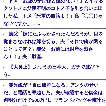
トメ「お腹の子は孫と認めない！」とイキる
クソトメに父親不明のコトメ子を引き合いに出
した私。トメ「米軍の血筋よ！」私「〇〇じゃ
ないですか」←...
義父「嫁にたぶらかされたんだろうが、目を
覚まさなければ縁を切る」夫「それで俺が困る
ことって何？」義父「お前には財産を残さ
ん！！」夫「財産...
【大炎上】 ふつうの日本人、ガチで滅びそ
う…
義兄嫁が「自己破産になる。アンタのせい
だ」と電話を寄越した。夫が確認すると借金は
判明分だけで500万円。ブランドバッグや時計を