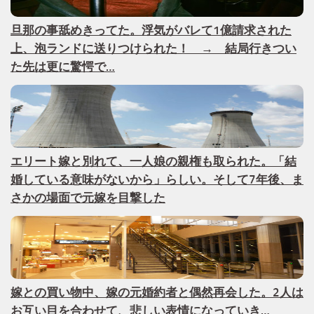
旦那の事舐めきってた。浮気がバレて1億請求された
上、泡ランドに送りつけられた！ → 結局行きつい
た先は更に驚愕で…
エリート嫁と別れて、一人娘の親権も取られた。「結
婚している意味がないから」らしい。そして7年後、ま
さかの場面で元嫁を目撃した
嫁との買い物中、嫁の元婚約者と偶然再会した。2人は
お互い目を合わせて、悲しい表情になっていき…