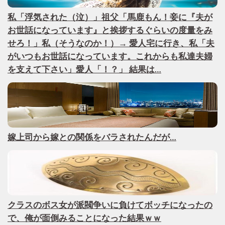
私「浮気された（泣）」祖父「馬鹿もん！妾に『夫が
お世話になっています』と挨拶するぐらいの度量をみ
せろ！」私（そうなのか！）→ 愛人宅に行き、私「夫
がいつもお世話になっています。これからも私達夫婦
を支えて下さい」愛人「！？」 結果は…
嫁上司から嫁との関係をバラされたんだが…
クラスのボス女が派閥争いに負けてボッチになったの
で、俺が面倒みることになった結果ｗｗ