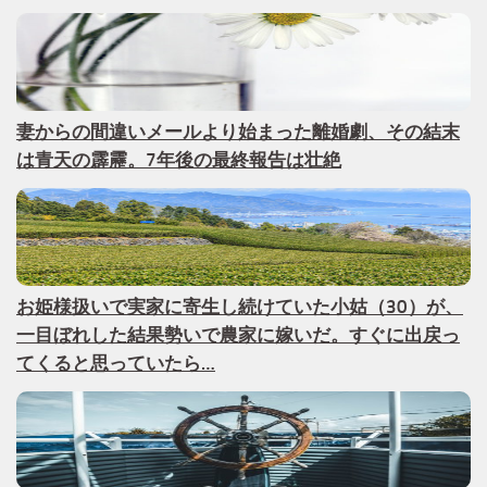
妻からの間違いメールより始まった離婚劇、その結末
は青天の霹靂。7年後の最終報告は壮絶
お姫様扱いで実家に寄生し続けていた小姑（30）が、
一目ぼれした結果勢いで農家に嫁いだ。すぐに出戻っ
てくると思っていたら…