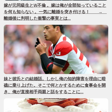
嫁が元同級生とW不倫 。嫁は俺が全部知っていること
を何も知らない 。一気に離婚を突き付ける！ →
離婚後に判明した衝撃の事実とは…
妹と彼氏との結婚話。しかし俺の知的障害を理由に暗
礁に乗り上げた。そこで何とかするために食事会を開
き、俺が直接相手両親と話をすることに…