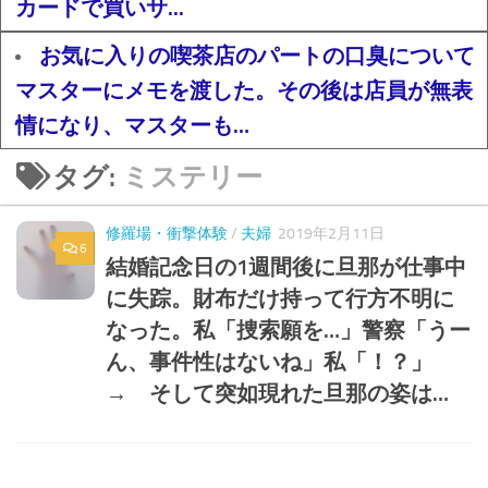
カードで買いサ...
お気に入りの喫茶店のパートの口臭について
マスターにメモを渡した。その後は店員が無表
情になり、マスターも…
タグ:
ミステリー
修羅場・衝撃体験
/
夫婦
2019年2月11日
6
結婚記念日の1週間後に旦那が仕事中
に失踪。財布だけ持って行方不明に
なった。私「捜索願を…」警察「うー
ん、事件性はないね」私「！？」
→ そして突如現れた旦那の姿は…