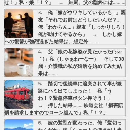
せ！」私・娘「！？」 → 結局、父の臨終には……….
俺「嫁がウワキしているかも…」親
友「それでお前はどうしたいんだ？」
俺「わからん…」親友「しっかりしろ！
俺が助けてやるから」 → しかし嫁
への復讐が強烈過ぎた結果は、想定外……..
父「娘の花嫁姿が見たかった(´;ω;
｀)」私（しゃぁねーなー） そして38
歳・介護職の私が婚活を始めてみた結
果は……..
踏切で後続車に追突されて車が線
路にハミ出てしまった！ 私「う
わ！？緊急停車ボタン押そう！」
→ 押した結果…….. 鉄道会社「損害賠
償を請求しますのでローン組んで」私「！？」
嫁の髪型が変わった。俺「髪切っ