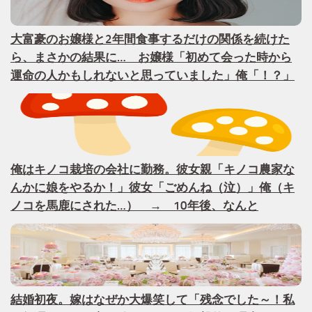
大富豪のお嬢様と2年間食事するだけの関係を続けた
ら、まさかの結果に… お嬢様「初めて会った時から
運命の人かもしれないと思っていました」俺「！？」
俺はキノコ栽培の会社に勤務。彼女親「キノコ農家な
んかに娘をやるか！」彼女「ごめんね（泣）」俺（キ
ノコを馬鹿にされた…） → 10年後、なんと
結婚初夜。嫁はなぜか大爆笑して「残念でした～！私