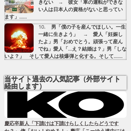
きない → 彼女「車の運転ができな
い人は日本人の資格がないと思ってい
ます」……
男「僕の子を産んでほしい。一生
一緒に生きよう」 → 愛人「妊娠し
たよ」男「おめでとう。頑張って産ん
でね」愛人「…え？結婚は？」男「しな
いよ？」 そして愛人は核爆弾と化する。そして…….
当サイト過去の人気記事（外部サイト
経由します）
慶応卒新人「下請けは下請けらしくしたらどうです