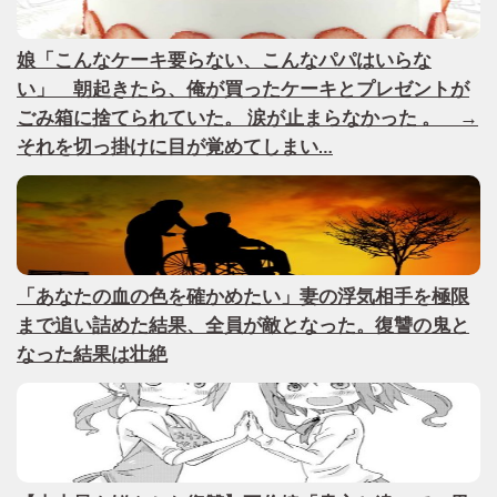
娘「こんなケーキ要らない、こんなパパはいらな
い」 朝起きたら、俺が買ったケーキとプレゼントが
ごみ箱に捨てられていた。 涙が止まらなかった 。 →
それを切っ掛けに目が覚めてしまい…
「あなたの血の色を確かめたい」妻の浮気相手を極限
まで追い詰めた結果、全員が敵となった。復讐の鬼と
なった結果は壮絶