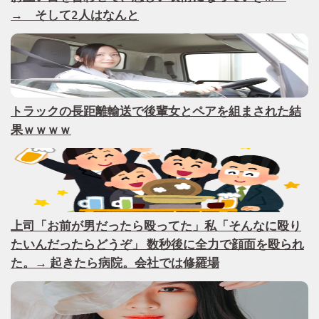
→ そして2人はなんと
トラックの長距離輸送で後輩女とペアを組まされた結
果ｗｗｗｗ
上司「お前が男だったら殴ってた」私「そんなに殴り
たいんだったらどうぞ」 数秒後に全力で顔面を殴られ
た。→ 起きたら病院。会社では修羅場