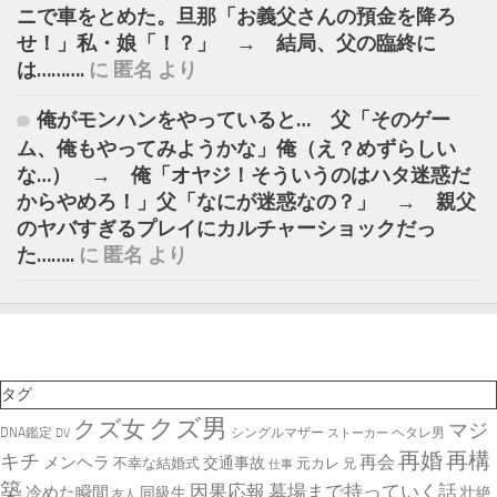
ニで車をとめた。旦那「お義父さんの預金を降ろ
せ！」私・娘「！？」 → 結局、父の臨終に
は……….
に
匿名
より
俺がモンハンをやっていると… 父「そのゲー
ム、俺もやってみようかな」俺（え？めずらしい
な…） → 俺「オヤジ！そういうのはハタ迷惑だ
からやめろ！」父「なにが迷惑なの？」 → 親父
のヤバすぎるプレイにカルチャーショックだっ
た……..
に
匿名
より
タグ
クズ男
クズ女
マジ
シングルマザー
DNA鑑定
ヘタレ男
DV
ストーカー
再婚
再構
キチ
再会
メンヘラ
交通事故
不幸な結婚式
元カレ
兄
仕事
築
因果応報
墓場まで持っていく話
冷めた瞬間
同級生
壮絶
友人