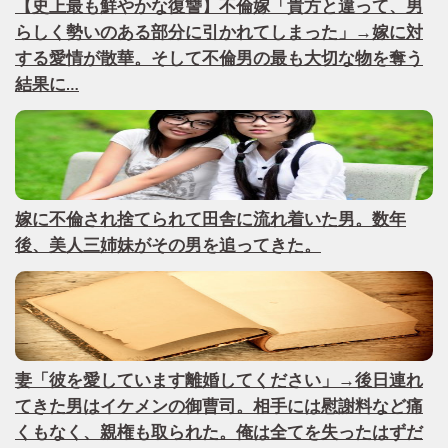
【史上最も鮮やかな復讐】不倫嫁「貴方と違って、男
らしく勢いのある部分に引かれてしまった」→嫁に対
する愛情が散華。そして不倫男の最も大切な物を奪う
結果に…
嫁に不倫され捨てられて田舎に流れ着いた男。数年
後、美人三姉妹がその男を追ってきた。
妻「彼を愛しています離婚してください」→後日連れ
てきた男はイケメンの御曹司。相手には慰謝料など痛
くもなく、親権も取られた。俺は全てを失ったはずだ