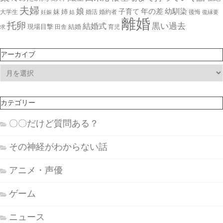
夫婦
娘
年の差
幼馴染
子育て
妹
姉
大学生
姑
婚活
婚約者
後悔
妊娠
復縁要
離婚
托卵
結婚式
黒い過去
現場目撃
結婚
田舎
育児
求
アーカイブ
ア
ー
カ
カテゴリー
イ
ブ
〇〇だけど質問ある？
その神経がわからない話
アニメ・声優
ゲーム
ニュース