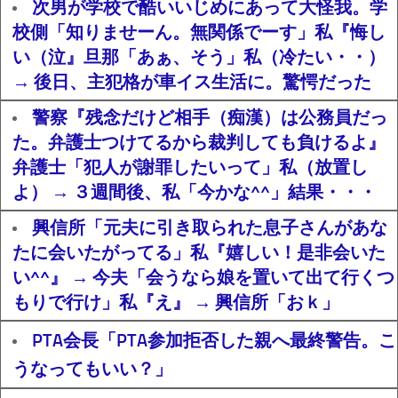
次男が学校で酷いいじめにあって大怪我。学
校側「知りませーん。無関係でーす」私『悔し
い（泣』旦那「あぁ、そう」私（冷たい・・）
→ 後日、主犯格が車イス生活に。驚愕だった
警察『残念だけど相手（痴漢）は公務員だっ
た。弁護士つけてるから裁判しても負けるよ』
弁護士「犯人が謝罪したいって」私（放置し
よ） → ３週間後、私「今かな^^」結果・・・
興信所「元夫に引き取られた息子さんがあな
たに会いたがってる」私『嬉しい！是非会いた
い^^』 → 今夫「会うなら娘を置いて出て行くつ
もりで行け」私『え』 → 興信所「おｋ」
PTA会長「PTA参加拒否した親へ最終警告。こ
うなってもいい？」