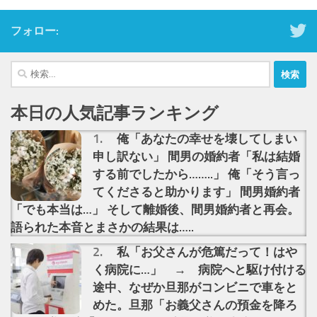
フォロー:
検
索:
本日の人気記事ランキング
俺「あなたの幸せを壊してしまい
申し訳ない」 間男の婚約者「私は結婚
する前でしたから……..」 俺「そう言っ
てくださると助かります」 間男婚約者
「でも本当は…」 そして離婚後、間男婚約者と再会。
語られた本音とまさかの結果は…..
私「お父さんが危篤だって！はや
く病院に…」 → 病院へと駆け付ける
途中、なぜか旦那がコンビニで車をと
めた。旦那「お義父さんの預金を降ろ