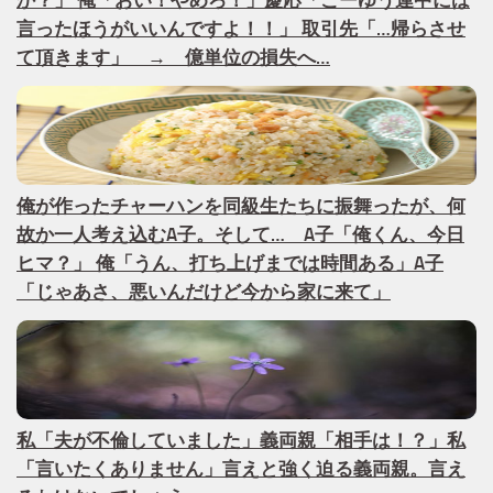
か？」 俺「おい！やめろ！」慶応「こーゆう連中には
言ったほうがいいんですよ！！」 取引先「…帰らさせ
て頂きます」 → 億単位の損失へ…
俺が作ったチャーハンを同級生たちに振舞ったが、何
故か一人考え込むA子。そして… A子「俺くん、今日
ヒマ？」 俺「うん、打ち上げまでは時間ある」A子
「じゃあさ、悪いんだけど今から家に来て」
私「夫が不倫していました」義両親「相手は！？」私
「言いたくありません」言えと強く迫る義両親。言え