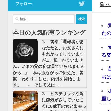
フォロー:
悩み
検
索:
本日の人気記事ランキング
た
警察「通報者があ
なただと、お父さんに
もわかってしまいます
る
が…」私「かまいませ
ん。いまの父の姿は見ていられません
から…」 私は涙ながらに伝えた。警
おば
察「わかりました。内偵を開始しま
す」 → そして父は……..
ヒステリックな嫁
座し
に嫌気がさしていたこ
ろに8歳下の女と出会っ