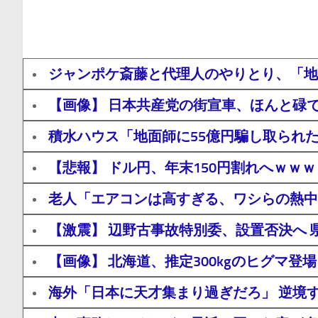
ジャンポケ斎藤と代理人のやりとり、「地
【画像】 日本共産党の街宣車、ほんと碌
積水ハウス「地面師に55億円騙し取られ
【悲報】 ドル円、年末150円割れへｗｗ
老人「エアコンは高すぎる、ワシらの熱中
【激震】 辺野古事故特別委、設置否決へ
【画像】 北海道、推定300kgのヒグマ
海外「日本に天才集まり過ぎだろ」 逆境