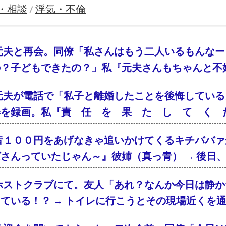
・相談
浮気・不倫
/
元夫と再会。同僚「私さんはもう二人いるもんなー
の？子どもできたの？」私『元夫さんもちゃんと不
元夫が電話で「私子と離婚したことを後悔している
姿を録画。私『責 任 を 果 た し て く 
昔１００円をあげなきゃ追いかけてくるキチババァ
さんっていたじゃん～』彼姉（真っ青） → 後日
ホストクラブにて。友人「あれ？なんか今日は静か
ている！？ → トイレに行こうとその現場近くを