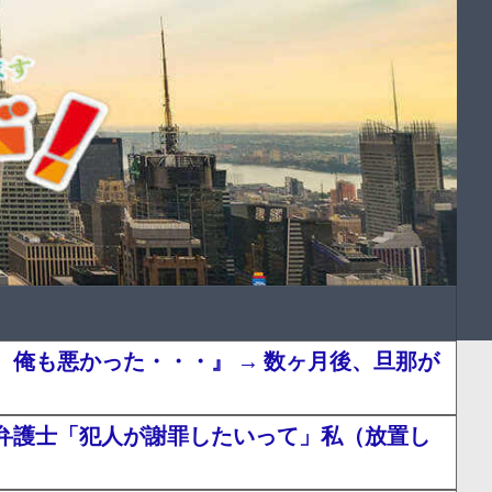
俺も悪かった・・・』 → 数ヶ月後、旦那が
弁護士「犯人が謝罪したいって」私（放置し