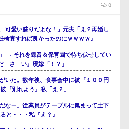
0
、可愛い盛りだよな！」元夫「え？再婚し
妊検査すれば良かったのにｗｗｗｗ』
」 → それを録音＆保育園で待ち伏せしてい
だ さ い』現嫁「！？」
がいた。数年後、食事会中に彼『１００円
、彼『別れよう』私「え？」
だなー」従業員がテーブルに集まって土下
通ると・・・私『え？』