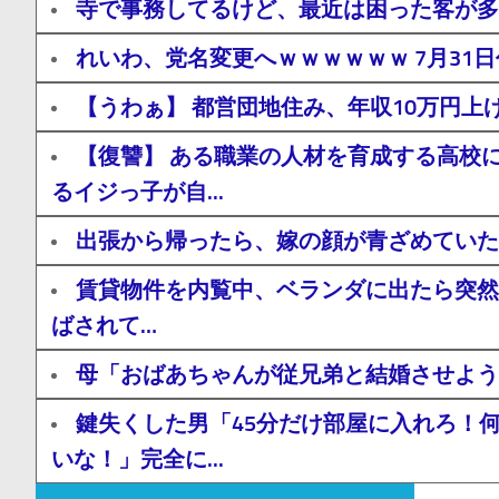
寺で事務してるけど、最近は困った客が多
れいわ、党名変更へｗｗｗｗｗｗ 7月31
【うわぁ】 都営団地住み、年収10万円
【復讐】 ある職業の人材を育成する高校
るイジっ子が自...
出張から帰ったら、嫁の顔が青ざめていた
賃貸物件を内覧中、ベランダに出たら突然
ばされて…
母「おばあちゃんが従兄弟と結婚させよう
鍵失くした男「45分だけ部屋に入れろ！
いな！」完全に...