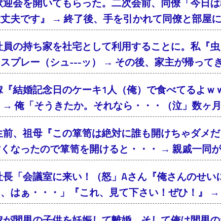
歓迎会を開いてもらった。二次会前、同僚「今日は
丈夫です』 → 終了後、手を引かれて同僚と部屋
社員の持ち家を社宅として利用することに。私『虫
スプレー（シュ---ッ） → その後、家主が帰っ
嫁『結婚記念日のケーキ1人（俺）で食べてるよｗ
 → 俺「そうきたか。それなら・・・（泣」数ヶ
生前、祖母『この箪笥は絶対に誰も開けちゃダメだ
くなったので箪笥を開けると・・・ → 親戚一同
社長「会議室に来い！（怒」Aさん『俺さんのせい
、はぁ・・・」『これ、見て下さい！ぜひ！』 → 
嫁が間男の子供を妊娠して離婚。そして俺は間男の