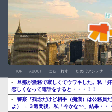
TOP
ABOUT
にゅーれす
だめぽアンテナ
旦那が激務で寂しくてウワキした。私「好
恋しくなって電話をすると・・・！！
警察『残念だけど相手（痴漢）は公務員だ
よ） → ３週間後、私「今かな^^」結果・・