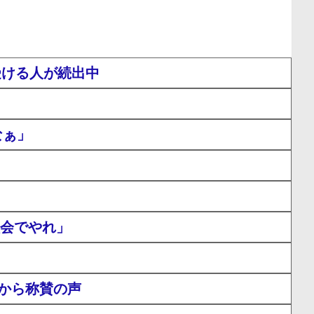
受ける人が続出中
なぁ」
員会でやれ」
から称賛の声