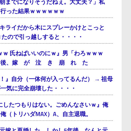
朝までになりそうだねぇ。大丈夫？」私
に行った結果ｗｗｗｗｗｗ
キライだから木にスプレーかけとこっと
てきたので引っ越しすると・・・・
ｗｗ 氏ねばいいのにｗ』男「わろｗｗｗ
月後、嫁 が 泣 き 崩 れ た
！』自分（一体何が入ってるんだ） → 祖母
が一気に完全崩壊した・・・・
にしたつもりはない。ごめんなさいｗ』俺
俺（トリハダMAX）A、自主退職。
元嫁と再婚した。しかし5年後、なんと元