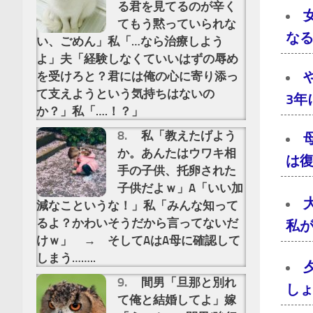
る君を見てるのが辛く
てもう黙っていられな
な
い、ごめん」私「…なら治療しよう
よ」夫「経験しなくていいはずの辱め
を受けろと？君には俺の心に寄り添っ
て支えようという気持ちはないの
3
か？」私「….！？」
私「教えたげよう
か。あんたはウワキ相
は
手の子供、托卵された
子供だよｗ」A「いい加
減なこというな！」私「みんな知って
るよ？かわいそうだから言ってないだ
私
けｗ」 → そしてAはA母に確認して
しまう……..
間男「旦那と別れ
し
て俺と結婚してよ」嫁