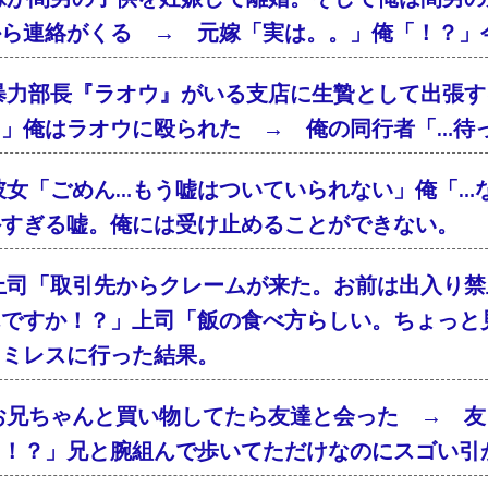
から連絡がくる → 元嫁「実は。。」俺「！？」
暴力部長『ラオウ』がいる支店に生贄として出張す
！」俺はラオウに殴られた → 俺の同行者「…待
彼女「ごめん…もう嘘はついていられない」俺「…
外すぎる嘘。俺には受け止めることができない。
上司「取引先からクレームが来た。お前は出入り禁
んですか！？」上司「飯の食べ方らしい。ちょっと
ァミレスに行った結果。
お兄ちゃんと買い物してたら友達と会った → 友
「！？」兄と腕組んで歩いてただけなのにスゴい引