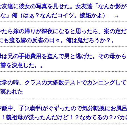
女友達に彼女の写真を見せた。女友達「なんか影が
るな」俺（はぁ？なんだコイツ。嫉妬かよ） → 
やたら嫁の帰りが深夜になると思ったら、案の定
年にも渡る嫁の反省の日々。俺は鬼だろうか？。
母は兄の手術費用を盗んで男と逃げた。その母から2
復讐を決意した。。
大学の時、クラスの大多数テストでカンニングして
が笑われた
夕飯中、子(2歳半)がぐずったので気分転換にお風
ょ！義祖母が洗ったんだけど！？なめてるの？バカ