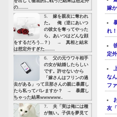
を出して徹底的に戦った結果は想定外
の………
嫁
嫁を親友に奪われ
た。 俺（逆にあいつ
の彼女を奪ってやった
れ
ら、あいつはどんな顔
をするだろう…？） → 真相と結末
は想定外すぎた………
定
父の元ウワキ相手
の女が結婚したらしい
です。許せないから
な
「嫁さんはフリンの過
去がある」って旦那さんの親に暴露し
フ
たら私ってバレますか？ → 暴露し
ちゃった結果wwwwww..
夫「実は俺には種
友
が無い。子供を夢見て