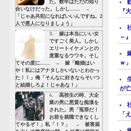
た。数年はただの知り
合いなけだった。しかし…….. →
『大
「じゃあ共犯になればいいんですね。2
人で悪人になりましょう」
嫁は本当にいい女
～』
ですごく美人。しかし
エリートイケメンとの
度重なるウワキ。そし
ｗ」
てその度に…….. → 嫁「離婚はい
や！私にはアナタしかいないとわかっ
た！！」俺「そんなに好きならそいつ
と結婚しろよ！じゃあな！」
が亡
高校生の時、大企
業の男に悪質な痴漢を
された。男「冤罪だ！
「え
お前を就職できなくし
てやるぞ！」私「！？」 → 被害届