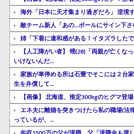
海外「日本に天才集まり過ぎだろ」 逆境
敵チーム新人「あの...ボールにサイン下
姉「下着に違和感がある！イタズラしたで
【人工障がい者】 甥(28)「両親が亡
いけないんだ...
家族が車停める所は石畳でそこには２台家
生を弁償して...
【画像】 北海道、推定300kgのヒグマ
エネ夫に離婚を突きつけたら私の職場(法
っているが、...
年収1500万の父が退職。父「退職金も