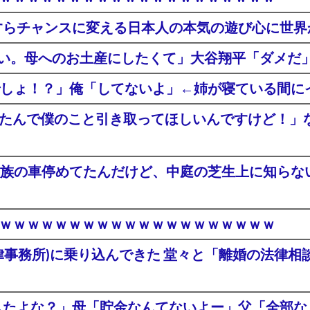
すらチャンスに変える日本人の本気の遊び心に世界
さい。母へのお土産にしたくて」大谷翔平「ダメだ
しょ！？」俺「してないよ」←姉が寝ている間に
くなったんで僕のこと引き取ってほしいんですけど！
族の車停めてたんだけど、中庭の芝生上に知らない
登場ｗｗｗｗｗｗｗｗｗｗｗｗｗｗｗｗｗｗｗｗ
律事務所)に乗り込んできた 堂々と「離婚の法律
渡したよな？」母「貯金なんてないよー」父「全部