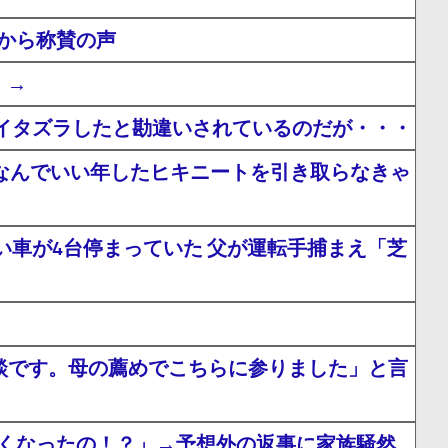
から称賛の声
」→
イタズラしたと勘違いされているのだが・・・
」なんでいい年したヒキニートを引き取らなきゃ
車が4台停まっていた 父が運転手捕まえ「芝
相談です。母の薦めでこちらに参りました」と言
なくなったの！？」→予想外の返事に家族騒然