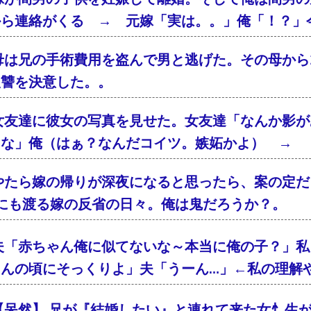
から連絡がくる → 元嫁「実は。。」俺「！？」
母は兄の手術費用を盗んで男と逃げた。その母から2
復讐を決意した。。
女友達に彼女の写真を見せた。女友達「なんか影が
るな」俺（はぁ？なんだコイツ。嫉妬かよ） → 
やたら嫁の帰りが深夜になると思ったら、案の定
年にも渡る嫁の反省の日々。俺は鬼だろうか？。
夫「赤ちゃん俺に似てないな～本当に俺の子？」私
ゃんの頃にそっくりよ」夫「うーん…」←私の理解
【呆然】 兄が『結婚したい』と連れて来た女忄生