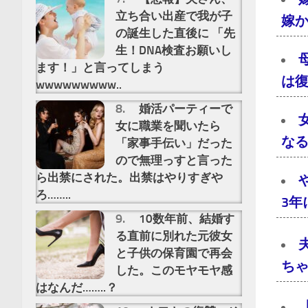
立ち合い出産で我が子
嫁
の誕生した直後に 「先
生！DNA検査お願いし
ます！」と言ってしまう
は
wwwwwwwww..
婚活パーティーで
女に職業を聞いたら
な
「家事手伝い」だった
ので無理っすと言った
ら出禁にされた。出禁はやりすぎや
ろ……..
3
10数年前、結婚す
る直前に別れた元彼女
と子供の保育園で再会
ち
した。このモヤモヤ感
はなんだ……..？