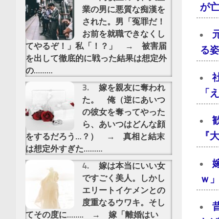
が亡
業の男に悪質な痴漢を
された。男「冤罪だ！
お前を就職できなくし
てやるぞ！」私「！？」 → 被害届
る
を出して徹底的に戦った結果は想定外
の………
嫁を親友に奪われ
「え
た。 俺（逆にあいつ
の彼女を奪ってやった
ら、あいつはどんな顔
『大
をするだろう…？） → 真相と結末
は想定外すぎた………
嫁は本当にいい女
ですごく美人。しかし
ｗ」
エリートイケメンとの
度重なるウワキ。そし
てその度に…….. → 嫁「離婚はい