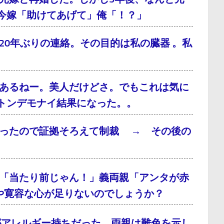
今嫁「助けてあげて」俺「！？」
0年ぶりの連絡。その目的は私の臓器 。私
あるねー。美人だけどさ。でもこれは気に
トンデモナイ結果になった。。
だったので証拠そろえて制裁 → その後の
「当たり前じゃん！」義両親「アンタが赤
や寛容な心が足りないのでしょうか？
がアレルギー持ちだった。両親は難色を示し