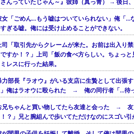
さんっていたじゃん～』彼姉（真っ青） → 後日
彼女「ごめん…もう嘘はついていられない」俺「…
外すぎる嘘。俺には受け止めることができない。
上司「取引先からクレームが来た。お前は出入り禁
んですか！？」上司「飯の食べ方らしい。ちょっと
ァミレスに行った結果。
暴力部長『ラオウ』がいる支店に生贄として出張す
！」俺はラオウに殴られた → 俺の同行者「…待
お兄ちゃんと買い物してたら友達と会った → 友
「！？」兄と腕組んで歩いてただけなのにスゴい引
嫁が間男の子供を妊娠して離婚。そして俺は間男の