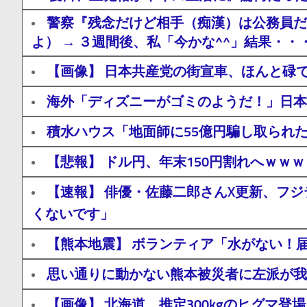
警察『残念だけど相手（痴漢）は公務員だ
よ） → ３週間後、私「今かな^^」結果・・
【画像】 日本共産党の街宣車、ほんと碌
海外「ディズニーがゴミのようだ！」日本
積水ハウス「地面師に55億円騙し取られ
【悲報】 ドル円、年末150円割れへｗｗ
【速報】 俳優・佐藤二郎さんX更新、フ
くないです」
【熊本地震】 ボランティア「水がない！
思い通りに動かない熊本被災者に左派が我
【画像】 北海道、推定300kgのヒグマ