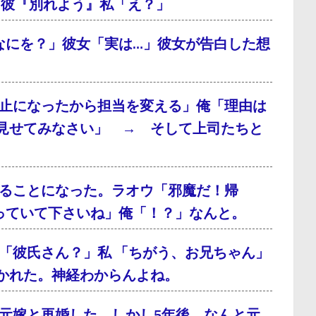
、彼『別れよう』私「え？」
なにを？」彼女「実は…」彼女が告白した想
止になったから担当を変える」俺「理由は
見せてみなさい」 → そして上司たちと
ることになった。ラオウ「邪魔だ！帰
っていて下さいね」俺「！？」なんと。
「彼氏さん？」私 「ちがう、お兄ちゃん」
かれた。神経わからんよね。
元嫁と再婚した。しかし5年後、なんと元