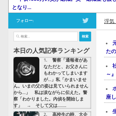
となり…
フォロー:
浮気
検
索:
本日の人気記事ランキング
た
警察「通報者があ
なただと、お父さんに
もわかってしまいます
～』
が…」私「かまいませ
ん。いまの父の姿は見ていられません
から…」 私は涙ながらに伝えた。警
座し
察「わかりました。内偵を開始しま
す」 → そして父は……..
高校生の時、大企