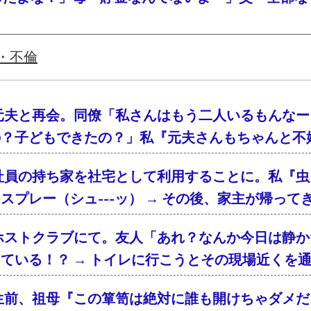
・不倫
元夫と再会。同僚「私さんはもう二人いるもんなー
の？子どもできたの？」私『元夫さんもちゃんと不
社員の持ち家を社宅として利用することに。私『虫
スプレー（シュ---ッ） → その後、家主が帰っ
ホストクラブにて。友人「あれ？なんか今日は静か
ている！？ → トイレに行こうとその現場近くを
生前、祖母『この箪笥は絶対に誰も開けちゃダメだ