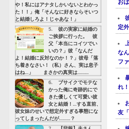
おば
や！私にはアナタしかいないとわかっ
た！！」俺「そんなに好きならそいつ
と結婚しろよ！じゃあな！」
定
彼の実家に結婚の
ご挨拶に行った。 彼
父「本当にコイツでい
いの？」彼「なんだ
な
よ！結婚に反対なのか！？」彼母「落
フ
ち着きなさい！（私）さん、実は息子
はね…」 まさかの真実は………
ブサイクでモテな
れ
かった俺に奇跡的にで
きた優しくて可愛い彼
女と結婚！…する直前、
彼女妹のせいで想定外すぎる事態にな
友
ってしまったんだが………？
【悲報】夫さん、