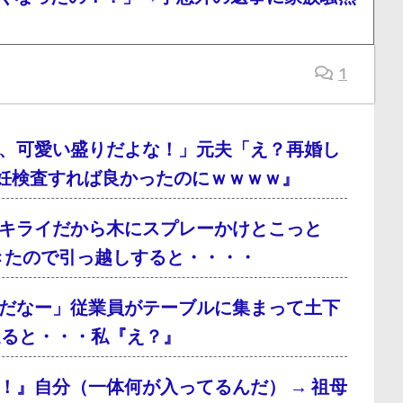
1
、可愛い盛りだよな！」元夫「え？再婚し
妊検査すれば良かったのにｗｗｗｗ』
キライだから木にスプレーかけとこっと
てきたので引っ越しすると・・・・
だなー」従業員がテーブルに集まって土下
通ると・・・私『え？』
！』自分（一体何が入ってるんだ） → 祖母