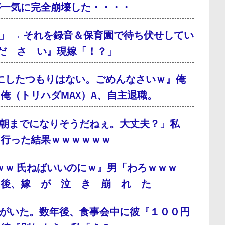
が一気に完全崩壊した・・・・
」 → それを録音＆保育園で待ち伏せしてい
だ さ い』現嫁「！？」
にしたつもりはない。ごめんなさいｗ』俺
俺（トリハダMAX）A、自主退職。
朝までになりそうだねぇ。大丈夫？」私
に行った結果ｗｗｗｗｗｗ
ｗｗ 氏ねばいいのにｗ』男「わろｗｗｗ
月後、嫁 が 泣 き 崩 れ た
がいた。数年後、食事会中に彼『１００円