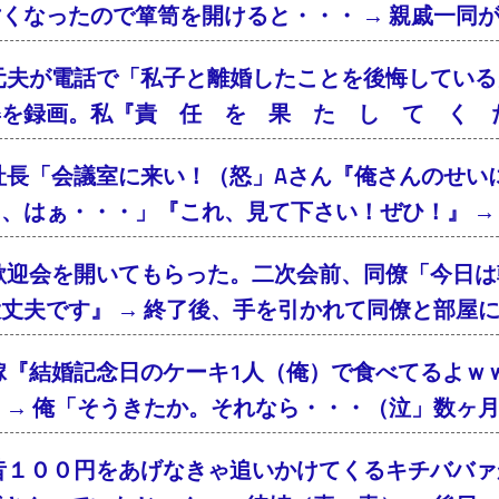
くなったので箪笥を開けると・・・ → 親戚一同
元夫が電話で「私子と離婚したことを後悔している
姿を録画。私『責 任 を 果 た し て く 
社長「会議室に来い！（怒」Aさん『俺さんのせい
、はぁ・・・」『これ、見て下さい！ぜひ！』 → 
歓迎会を開いてもらった。二次会前、同僚「今日は
丈夫です』 → 終了後、手を引かれて同僚と部屋
嫁『結婚記念日のケーキ1人（俺）で食べてるよｗ
 → 俺「そうきたか。それなら・・・（泣」数ヶ
昔１００円をあげなきゃ追いかけてくるキチババァ