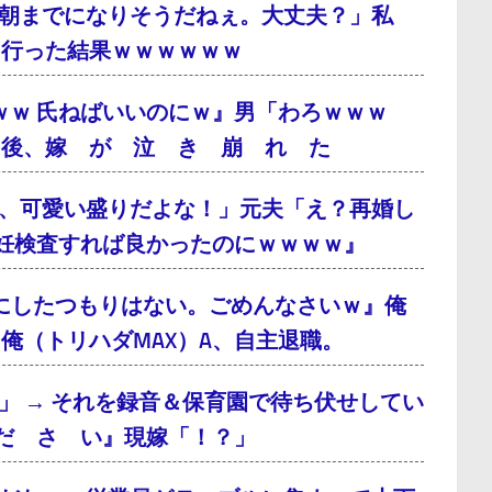
朝までになりそうだねぇ。大丈夫？」私
に行った結果ｗｗｗｗｗｗ
ｗｗ 氏ねばいいのにｗ』男「わろｗｗｗ
月後、嫁 が 泣 き 崩 れ た
、可愛い盛りだよな！」元夫「え？再婚し
妊検査すれば良かったのにｗｗｗｗ』
にしたつもりはない。ごめんなさいｗ』俺
俺（トリハダMAX）A、自主退職。
」 → それを録音＆保育園で待ち伏せしてい
だ さ い』現嫁「！？」