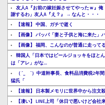
友人A『お前の嫁妊娠させてやったｗ』俺
謝するわ」友人A『え？』 → なんと・・・
【速報】 中国、ガチで逝く
【画像】 パッパ「妻と子供と海に来た」パ
【画像】 福岡、こんなのが普通に走って
韓国人「日本ではビールジョッキをほとん
は「アレ」がな...
（ ´_ゝ`）中道幹事長、食料品消費税2
猛氏「
【速報】 日本製メモリに世界中から注文
【凄い】 LINE上司「休日で悪いけど会