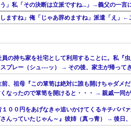
う」私「その決断は立派ですね…」→義父の一言
しますね」俺「じゃあ辞めますね」派遣「え」←
社員の持ち家を社宅として利用することに。私『虫
スプレー（シュ---ッ） → その後、家主が帰っ
生前、祖母『この箪笥は絶対に誰も開けちゃダメだ
くなったので箪笥を開けると・・・ → 親戚一同
昔１００円をあげなきゃ追いかけてくるキチババァ
さんっていたじゃん～』彼姉（真っ青） → 後日