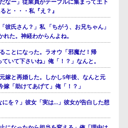
だなー」従業員がテーブルに集まって土下
通ると・・・私『え？』
「彼氏さん？」私 「ちがう、お兄ちゃん」
かれた。神経わからんよね。
ることになった。ラオウ「邪魔だ！帰
っていて下さいね」俺「！？」なんと。
元嫁と再婚した。しかし5年後、なんと元
今嫁「助けてあげて」俺「！？」
なにを？」彼女「実は…」彼女が告白した想
止になったから担当を変える」俺「理由は