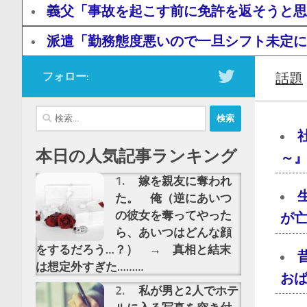
義父「事故を起こす前に免許を返そうと思
派遣「勤務態度悪いので一旦シフト未定に
フォロー:
話題
検
索:
本日の人気記事ランキング
～』
嫁を親友に奪われ
た。 俺（逆にあいつ
の彼女を奪ってやった
が亡
ら、あいつはどんな顔
をするだろう…？） → 真相と結末
は想定外すぎた………
おば
私が男と2人でホテ