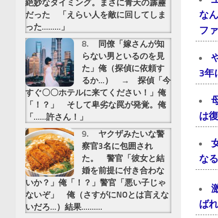
絶妙なタイミング。まさに青天の霹靂
な
だった 「えらい人を敵に回してしま
った………」
フ
同僚「嫁さんが知
らない男といるのを見
た」俺（探偵に依頼す
3
るか…） → 探偵「今
すぐ〇〇ホテルに来てください！」俺
「！？」 そして卑劣な罠が発覚。俺
は
「……許さん！」
ヤクザみたいな警
察官3名に包囲され
な
た。 警官「彼女と結
婚を前提に付き合わな
いか？」俺「！？」警官「悪い子じゃ
ないぞ」 俺（さすがにNOとは言えな
ばれ
いだろ…）結果……….