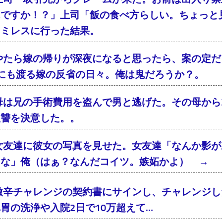
んですか！？」上司「飯の食べ方らしい。ちょっと
ァミレスに行った結果。
やたら嫁の帰りが深夜になると思ったら、案の定
年にも渡る嫁の反省の日々。俺は鬼だろうか？。
母は兄の手術費用を盗んで男と逃げた。その母から2
復讐を決意した。。
女友達に彼女の写真を見せた。女友達「なんか影が
るな」俺（はぁ？なんだコイツ。嫉妬かよ） → 
激辛チャレンジの契約書にサインし、チャレンジし
胃の洗浄や入院2日で10万超えて…