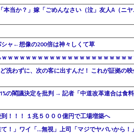
「本当か？」嫁「ごめんなさい（泣」友人A（ニヤニ
シャ←想像の200倍は神々しくて草
るｗｗｗｗｗｗｗｗｗｗｗｗｗｗｗｗｗｗｗｗｗ
ど洗わずに、次の客に出すんだ！ これが証拠の映像
年間1%の閣議決定を批判 → 記者「中道改革連合は
殺到！！！ １兆５０００億円で工場増築へ
社来て！」ワイ「…無視」上司「マジでヤバいから