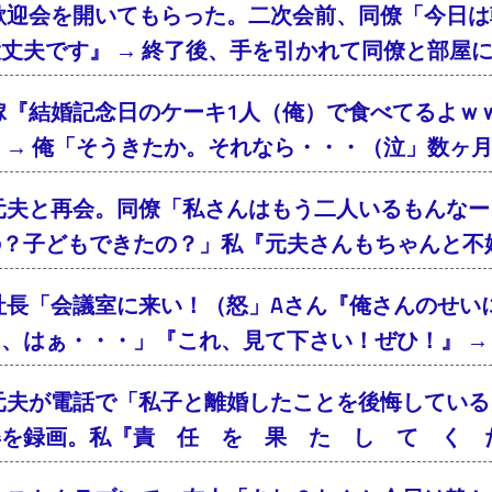
歓迎会を開いてもらった。二次会前、同僚「今日は
丈夫です』 → 終了後、手を引かれて同僚と部屋
嫁『結婚記念日のケーキ1人（俺）で食べてるよｗ
 → 俺「そうきたか。それなら・・・（泣」数ヶ
元夫と再会。同僚「私さんはもう二人いるもんなー
の？子どもできたの？」私『元夫さんもちゃんと不
社長「会議室に来い！（怒」Aさん『俺さんのせい
、はぁ・・・」『これ、見て下さい！ぜひ！』 → 
元夫が電話で「私子と離婚したことを後悔している
姿を録画。私『責 任 を 果 た し て く 