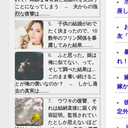
ことになってしまう → 夫からの強
座し
烈な復讐は………
子供の結婚がめで
たく決まったので、10
友
数年のフリン関係を暴
露してみた結果………
ふと思った。娘は
れ
俺に似てない、って。
そして調べた結果は…
このまま養い続けるこ
とが俺の償いなのか？ → しかし過
嫁
去の真実は……..
ウワキの復讐、そ
れは結納直後に届く内
定
容証明。監視されてい
たとしか思えないほど