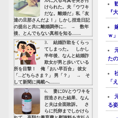
ルに入る写真を突き付
けられた。夫「ウワキ
『大
だな。離婚だ」私「友
達の旦那さんだよ！」しかし捏造日記
の提出と共に離婚調停に… → 数年
後、とんでもない真相を知る……..
ｗ」
結婚詐欺をくらっ
てしまった。 しかし
半年後、なんと結婚詐
た
欺女が男と歩いている
所を目撃！ 俺「おい早百合」 彼女
「…どちらさま？」 男「？」 → そ
「え
して新聞に掲載へ………
妻にDVとウワキを
捏造された結果、なん
と夫は全面敗訴。 さ
る
らに托卵までしかけら
れて、高額な養育費と慰謝料を支払う