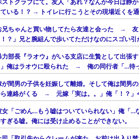
ホストクラブにて。友人「あれ？なんか今日は静か
ている！？ → トイレに行こうとその現場近くを
お兄ちゃんと買い物してたら友達と会った → 友
「！？」兄と腕組んで歩いてただけなのにスゴい引
暴力部長『ラオウ』がいる支店に生贄として出張す
！」俺はラオウに殴られた → 俺の同行者「…待
嫁が間男の子供を妊娠して離婚。そして俺は間男の
から連絡がくる → 元嫁「実は。。」俺「！？」
彼女「ごめん…もう嘘はついていられない」俺「…
外すぎる嘘。俺には受け止めることができない。
上司「取引先からクレームが来た。お前は出入り禁