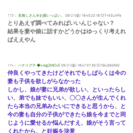
173：
名無しさん＠お腹いっぱい。
09/21(金) 18:45:20.18 ID:T+53LrkPa
とりあえず調べてみればいいんじゃない？
結果を妻や娘に話すかどうかはゆっくり考えれ
ばええやん
174：
ハナイグチ ◆4xbgQ68OvE
09/21(金) 18:47:37.39 ID:Ydku56WWd
仲良くやってきたけどそれでもしばらくは今の
妻も子供を欲しがらなかった
しかし、娘が妻に兄弟が欲しい、といったらし
い、弟でも妹でもいい、〇〇さんが生んでくれ
たら本当の兄弟みたいにできると思うから、と
今の妻も自分の子供ができたら娘を今までと同
じように愛せるか悩んだすえ、娘がそう言って
くれたから、と妊娠を決意