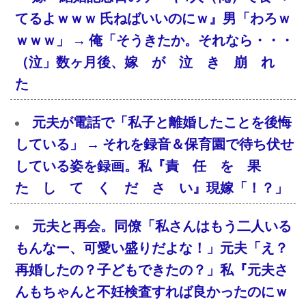
てるよｗｗｗ 氏ねばいいのにｗ』男「わろｗ
ｗｗｗ」 → 俺「そうきたか。それなら・・・
（泣」数ヶ月後、嫁 が 泣 き 崩 れ
た
元夫が電話で「私子と離婚したことを後悔
している」 → それを録音＆保育園で待ち伏せ
している姿を録画。私『責 任 を 果
た し て く だ さ い』現嫁「！？」
元夫と再会。同僚「私さんはもう二人いる
もんなー、可愛い盛りだよな！」元夫「え？
再婚したの？子どもできたの？」私『元夫さ
んもちゃんと不妊検査すれば良かったのにｗ