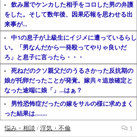
飲み屋でケンカした相手をコロした男の弁護
をした。そして数年後、因果応報を思わせる出
来事が…
中1の息子が上級生にイジメに遭っているらし
い。「男なんだから一発殴ってやりゃ良いだ
ろ」と息子に言ったら・・・
死ねだのクソ親父だのうるさかった反抗期の
娘が托卵だったことが発覚。嫁共々追放確定と
なった途端に娘「」…はぁ？
男性恐怖症だったの嫁をサルの様に求めまく
った結果は……..
悩み・相談
浮気・不倫
1
/