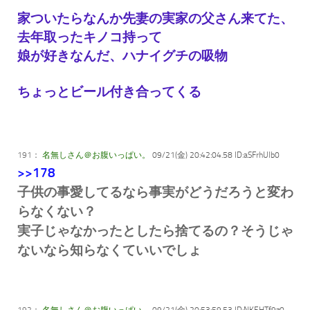
家ついたらなんか先妻の実家の父さん来てた、
去年取ったキノコ持って
娘が好きなんだ、ハナイグチの吸物
ちょっとビール付き合ってくる
191：
名無しさん＠お腹いっぱい。
09/21(金) 20:42:04.58 ID:aSFrhUlb0
>>178
子供の事愛してるなら事実がどうだろうと変わ
らなくない？
実子じゃなかったとしたら捨てるの？そうじゃ
ないなら知らなくていいでしょ
192：
名無しさん＠お腹いっぱい。
09/21(金) 20:53:59.53 ID:NKEHTf9z0