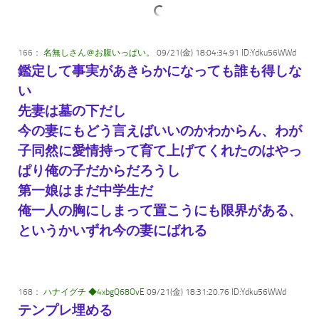
166：
名無しさん＠お腹いっぱい。
09/21(金) 18:04:34.91 ID:Ydku56WWd
鑑定して事実があきらかになっても誰も得しな
い
先妻は墓の下だし
今の妻にもどう言えばいいのかわからん、わが
子同然に愛情持って育て上げてくれたのはやっ
ぱり俺の子だからだろうし
第一娘はまだ中学生だ
俺一人の胸にしまって置こうにも限界がある、
というかいずれ今の妻にばれる
168：
ハナイグチ ◆4xbgQ68OvE
09/21(金) 18:31:20.76 ID:Ydku56WWd
テンプレ埋める