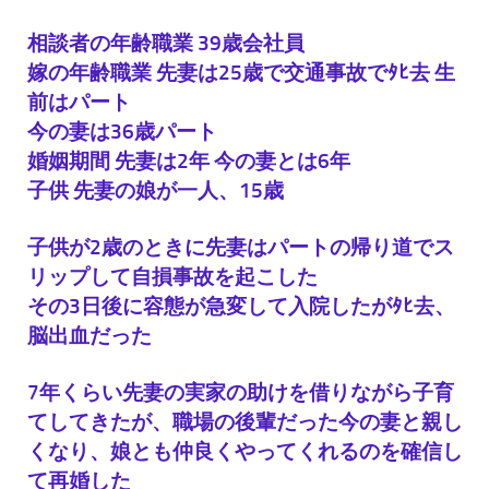
相談者の年齢職業 39歳会社員
嫁の年齢職業 先妻は25歳で交通事故でﾀﾋ去 生
前はパート
今の妻は36歳パート
婚姻期間 先妻は2年 今の妻とは6年
子供 先妻の娘が一人、15歳
子供が2歳のときに先妻はパートの帰り道でス
リップして自損事故を起こした
その3日後に容態が急変して入院したがﾀﾋ去、
脳出血だった
7年くらい先妻の実家の助けを借りながら子育
てしてきたが、職場の後輩だった今の妻と親し
くなり、娘とも仲良くやってくれるのを確信し
て再婚した