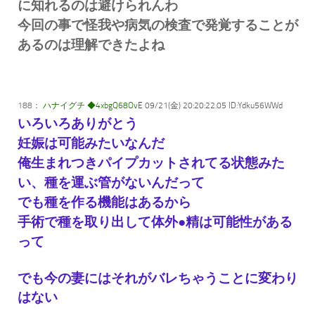
に知れるのは避けられんわ
今回の事で怪我や病気の検査で発覚することが
あるのは理解できたよね
188：
ハナイグチ ◆4xbgQ68OvE
09/21(金) 20:20:22.05 ID:Ydku56WWd
いろいろありがとう
妊娠は可能みたいなんだ
俺生まれつきパイプカットされてる状態みた
い、種を運ぶ管がないんだって
でも種を作る機能はあるから
手術で種を取り出して体外●精は可能性がある
って
でも今の妻にはそれがバレちゃうことに変わり
はない