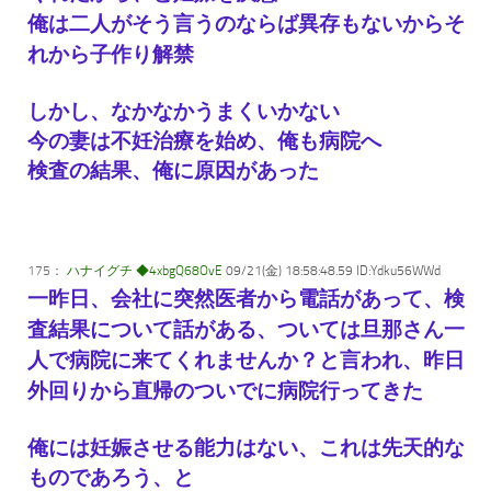
俺は二人がそう言うのならば異存もないからそ
れから子作り解禁
しかし、なかなかうまくいかない
今の妻は不妊治療を始め、俺も病院へ
検査の結果、俺に原因があった
175：
ハナイグチ ◆4xbgQ68OvE
09/21(金) 18:58:48.59 ID:Ydku56WWd
一昨日、会社に突然医者から電話があって、検
査結果について話がある、ついては旦那さん一
人で病院に来てくれませんか？と言われ、昨日
外回りから直帰のついでに病院行ってきた
俺には妊娠させる能力はない、これは先天的な
ものであろう、と