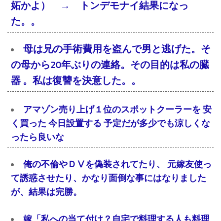
妬かよ） → トンデモナイ結果になっ
た。。
母は兄の手術費用を盗んで男と逃げた。そ
の母から20年ぶりの連絡。その目的は私の臓
器 。私は復讐を決意した。。
アマゾン売り上げ１位のスポットクーラーを 安
く買った 今日設置する 予定だが多少でも涼しくな
ったら良いな
俺の不倫やＤⅤを偽装されてたり、 元嫁友使っ
て誘惑させたり、かなり面倒な事にはなりました
が、結果は完勝。
嫁「私への当て付け？自宅で料理する人も料理