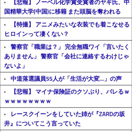
【悲報】 ノーベル化学賞受賞者のヤギ氏、中
国精華大学(中国)に移籍 また頭脳を奪われる
【特撮】 アニメみたいな衣装でも着こなせる
ヒロインって凄くない？
警察官「職業は？」 完全無職ワイ「言いたく
ありません」 警察官「会社に連絡するわけじゃ
ないよ」
中道落選議員55人が「生活が大変…」の声
【悲報】 マイナ保険証のクソぶり、バレるｗ
ｗｗｗｗｗｗｗｗ
レースクイーンをしていた姉が『ZARDの坂
井』についてこう言っていた