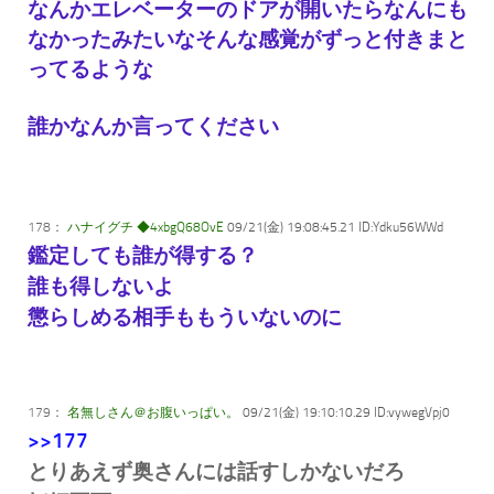
なんかエレベーターのドアが開いたらなんにも
なかったみたいなそんな感覚がずっと付きまと
ってるような
誰かなんか言ってください
178：
ハナイグチ ◆4xbgQ68OvE
09/21(金) 19:08:45.21 ID:Ydku56WWd
鑑定しても誰が得する？
誰も得しないよ
懲らしめる相手ももういないのに
179：
名無しさん＠お腹いっぱい。
09/21(金) 19:10:10.29 ID:vywegVpj0
>>177
とりあえず奥さんには話すしかないだろ