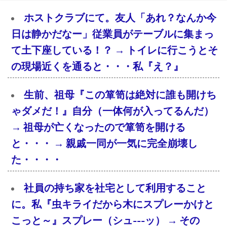
ホストクラブにて。友人「あれ？なんか今
日は静かだなー」従業員がテーブルに集まっ
て土下座している！？ → トイレに行こうとそ
の現場近くを通ると・・・私『え？』
生前、祖母『この箪笥は絶対に誰も開けち
ゃダメだ！』自分（一体何が入ってるんだ）
→ 祖母が亡くなったので箪笥を開ける
と・・・ → 親戚一同が一気に完全崩壊し
た・・・・
社員の持ち家を社宅として利用すること
に。私『虫キライだから木にスプレーかけと
こっと～』スプレー（シュ---ッ） → その