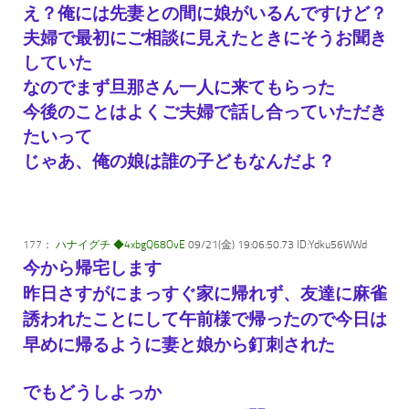
え？俺には先妻との間に娘がいるんですけど？
夫婦で最初にご相談に見えたときにそうお聞き
していた
なのでまず旦那さん一人に来てもらった
今後のことはよくご夫婦で話し合っていただき
たいって
じゃあ、俺の娘は誰の子どもなんだよ？
177：
ハナイグチ ◆4xbgQ68OvE
09/21(金) 19:06:50.73 ID:Ydku56WWd
今から帰宅します
昨日さすがにまっすぐ家に帰れず、友達に麻雀
誘われたことにして午前様で帰ったので今日は
早めに帰るように妻と娘から釘刺された
でもどうしよっか