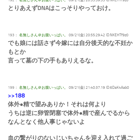
とりあえずDNAはこっそりやっておけ。
193：
名無しさん＠お腹いっぱい。
09/21(金) 20:55:29.42 ID:NKEHTf9z0
でも娘には話さず今嫁には自分後天的な不妊か
もとか
言って墓の下の手もありえるな。
199：
名無しさん＠お腹いっぱい。
09/21(金) 21:40:37.19 ID:6DaK4Aab0
>>188
体外●精で望みありか！それは何より
うちは逆に卵管閉塞で体外●精で産んでるから
なんとなく他人事じゃないよ
血の繋がりのないじいちゃんを迎え入れて過ご