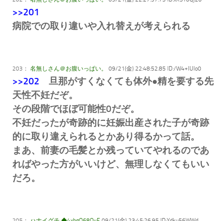
>>201
病院での取り違いや入れ替えが考えられる
203：
名無しさん＠お腹いっぱい。
09/21(金) 22:48:52.85 ID:/W4+IUIo0
>>202
旦那がすくなくても体外●精を要する先
天性不妊だぞ。
その段階でほぼ可能性0だぞ。
不妊だったが奇跡的に妊娠出産された子が奇跡
的に取り違えられるとかあり得るかって話。
まあ、前妻の毛髪とか残っていてやれるのであ
ればやった方がいいけど、無理しなくてもいい
だろ。
205：
ハナイグチ ◆4xbgQ68OvE
09/21(金) 23:45:26.95 ID:Ydku56WWd