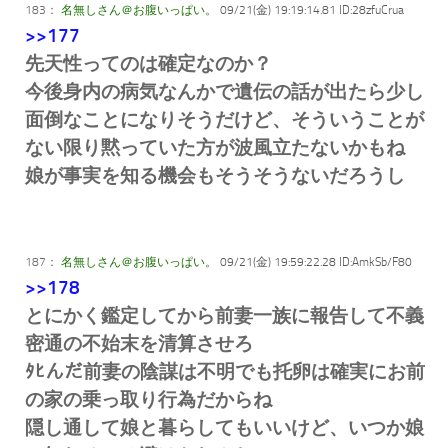
183：
名無しさん＠お腹いっぱい。
09/21(金) 19:19:14.81 ID:28zfuCrua
>>177
先天性ってのは確定なのか？
今後身内の病気なんかで遺伝の話が出たら少し
面倒なことになりそうだけど、そういうことが
ない限り黙っていた方が波風立たないかもね
娘が事実を知る機会もそうそうないだろうし
187：
名無しさん＠お腹いっぱい。
09/21(金) 19:59:22.28 ID:AmkSb/F80
>>178
とにかく鑑定してから前妻一族に報告して不義
密通の不始末を清算させろ
ﾀﾋんだ前妻の陰謀は不明でも托卵は確実にお前
の家の乗っ取り行為だからね
隠し通して娘と暮らしてもいいけど、いつか娘