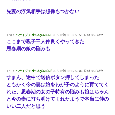
先妻の浮気相手は想像もつかない
170：
ハナイグチ ◆4xbgQ68OvE
09/21(金) 18:34:53.51 ID:Ydku56WWd
ここまで親子三人仲良くやってきた
思春期の娘の悩みも
171：
ハナイグチ ◆4xbgQ68OvE
09/21(金) 18:37:50.06 ID:Ydku56WWd
すまん、途中で送信ボタン押してしまった
ともかく今の妻は娘をわが子のように育ててく
れた、思春期の女の子特有の悩みも娘はちゃん
と今の妻に打ち明けてくれたようで本当に仲の
いい二人だと思う