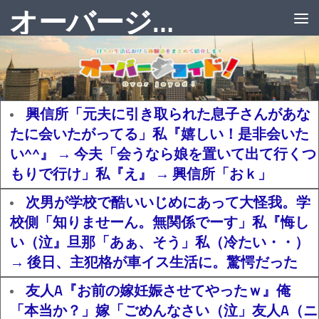
オーバージョイド！
興信所「元夫に引き取られた息子さんがあな
たに会いたがってる」私『嬉しい！是非会いた
い^^』 → 今夫「会うなら娘を置いて出て行くつ
もりで行け」私『え』 → 興信所「おｋ」
次男が学校で酷いいじめにあって大怪我。学
校側「知りませーん。無関係でーす」私『悔し
い（泣』旦那「あぁ、そう」私（冷たい・・）
→ 後日、主犯格が車イス生活に。驚愕だった
友人A『お前の嫁妊娠させてやったｗ』俺
「本当か？」嫁「ごめんなさい（泣」友人A（ニ