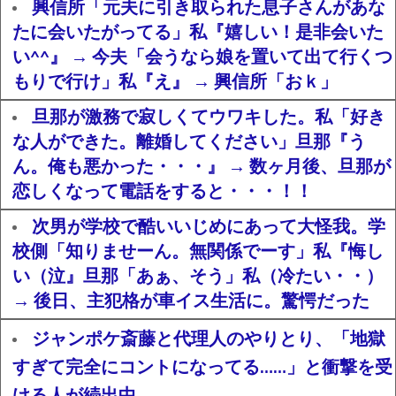
興信所「元夫に引き取られた息子さんがあな
たに会いたがってる」私『嬉しい！是非会いた
い^^』 → 今夫「会うなら娘を置いて出て行くつ
もりで行け」私『え』 → 興信所「おｋ」
旦那が激務で寂しくてウワキした。私「好き
な人ができた。離婚してください」旦那『う
ん。俺も悪かった・・・』 → 数ヶ月後、旦那が
恋しくなって電話をすると・・・！！
次男が学校で酷いいじめにあって大怪我。学
校側「知りませーん。無関係でーす」私『悔し
い（泣』旦那「あぁ、そう」私（冷たい・・）
→ 後日、主犯格が車イス生活に。驚愕だった
ジャンポケ斎藤と代理人のやりとり、「地獄
すぎて完全にコントになってる……」と衝撃を受
ける人が続出中