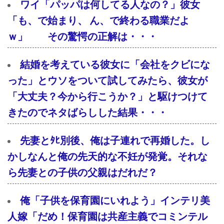
ワイ「パッパは何してる人なの？」彼女
「も、で始まり、 ん、で終わる職業だよ
ｗ」 その驚愕の正解は・・・
結婚を考えている彼女に「会社をクビにな
った」とウソをついて試してみたら、彼女が
「大丈夫？今から行こうか？」と駆けつけて
きたのでネタばらしした結果・・・
先妻とﾀﾋ別後、俺は子連れで再婚した。し
かしなんと俺の先天的な不妊が発覚。それな
ら先妻との子供の父親はだれだ？
俺「子供を保育園にいれよう」インテリ美
人嫁「だめ！保育園は共産主義でコミンテル