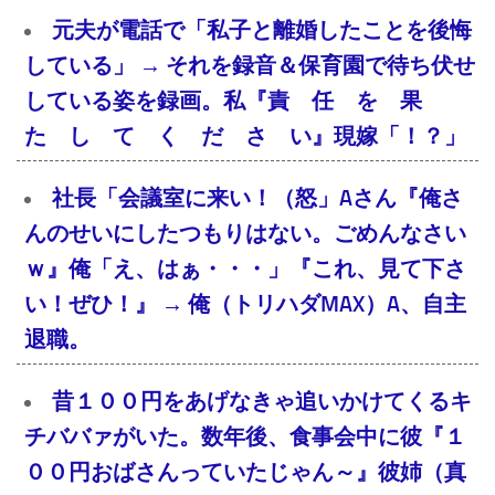
元夫が電話で「私子と離婚したことを後悔
している」 → それを録音＆保育園で待ち伏せ
している姿を録画。私『責 任 を 果
た し て く だ さ い』現嫁「！？」
社長「会議室に来い！（怒」Aさん『俺さ
んのせいにしたつもりはない。ごめんなさい
ｗ』俺「え、はぁ・・・」『これ、見て下さ
い！ぜひ！』 → 俺（トリハダMAX）A、自主
退職。
昔１００円をあげなきゃ追いかけてくるキ
チババァがいた。数年後、食事会中に彼『１
００円おばさんっていたじゃん～』彼姉（真