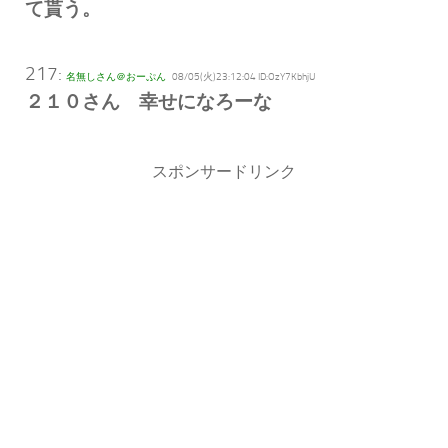
て貰う。
217:
名無しさん＠おーぷん
08/05(火)23:12:04 ID:OzY7KbhjU
２１０さん 幸せになろーな
スポンサードリンク