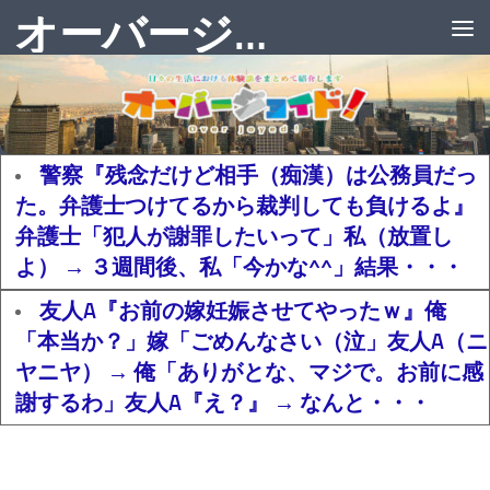
オーバージョイド！
警察『残念だけど相手（痴漢）は公務員だっ
た。弁護士つけてるから裁判しても負けるよ』
弁護士「犯人が謝罪したいって」私（放置し
よ） → ３週間後、私「今かな^^」結果・・・
友人A『お前の嫁妊娠させてやったｗ』俺
「本当か？」嫁「ごめんなさい（泣」友人A（ニ
ヤニヤ） → 俺「ありがとな、マジで。お前に感
謝するわ」友人A『え？』 → なんと・・・