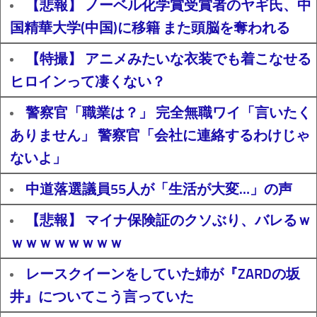
【悲報】 ノーベル化学賞受賞者のヤギ氏、中
国精華大学(中国)に移籍 また頭脳を奪われる
【特撮】 アニメみたいな衣装でも着こなせる
ヒロインって凄くない？
警察官「職業は？」 完全無職ワイ「言いたく
ありません」 警察官「会社に連絡するわけじゃ
ないよ」
中道落選議員55人が「生活が大変…」の声
【悲報】 マイナ保険証のクソぶり、バレるｗ
ｗｗｗｗｗｗｗｗ
レースクイーンをしていた姉が『ZARDの坂
井』についてこう言っていた