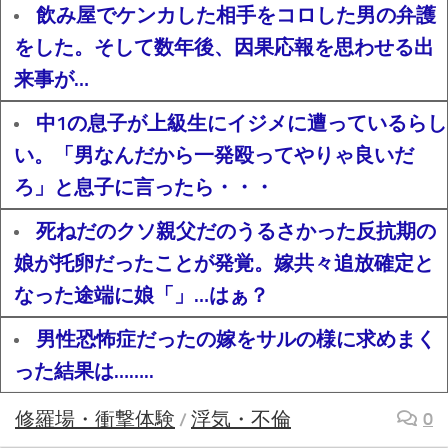
飲み屋でケンカした相手をコロした男の弁護
をした。そして数年後、因果応報を思わせる出
来事が…
中1の息子が上級生にイジメに遭っているらし
い。「男なんだから一発殴ってやりゃ良いだ
ろ」と息子に言ったら・・・
死ねだのクソ親父だのうるさかった反抗期の
娘が托卵だったことが発覚。嫁共々追放確定と
なった途端に娘「」…はぁ？
男性恐怖症だったの嫁をサルの様に求めまく
った結果は……..
修羅場・衝撃体験
浮気・不倫
0
/