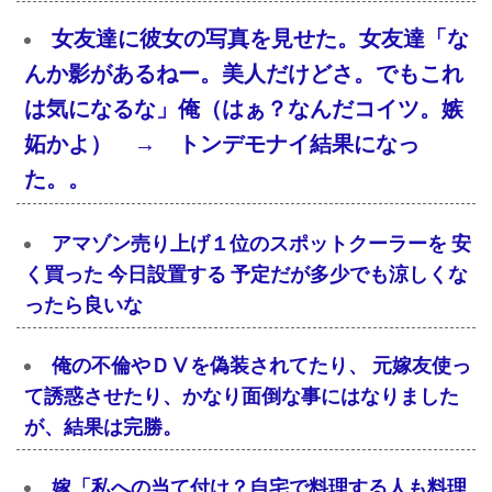
女友達に彼女の写真を見せた。女友達「な
んか影があるねー。美人だけどさ。でもこれ
は気になるな」俺（はぁ？なんだコイツ。嫉
妬かよ） → トンデモナイ結果になっ
た。。
アマゾン売り上げ１位のスポットクーラーを 安
く買った 今日設置する 予定だが多少でも涼しくな
ったら良いな
俺の不倫やＤⅤを偽装されてたり、 元嫁友使っ
て誘惑させたり、かなり面倒な事にはなりました
が、結果は完勝。
嫁「私への当て付け？自宅で料理する人も料理