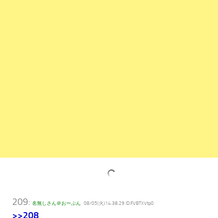
209:
名無しさん＠おーぷん
08/05(火)14:38:29 ID:FVBTXVtp0
>>208