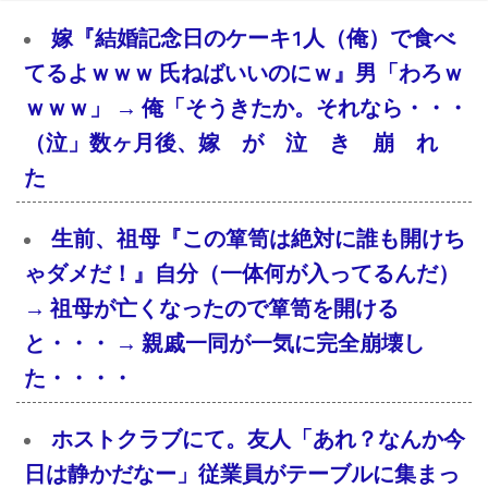
嫁『結婚記念日のケーキ1人（俺）で食べ
てるよｗｗｗ 氏ねばいいのにｗ』男「わろｗ
ｗｗｗ」 → 俺「そうきたか。それなら・・・
（泣」数ヶ月後、嫁 が 泣 き 崩 れ
た
生前、祖母『この箪笥は絶対に誰も開けち
ゃダメだ！』自分（一体何が入ってるんだ）
→ 祖母が亡くなったので箪笥を開ける
と・・・ → 親戚一同が一気に完全崩壊し
た・・・・
ホストクラブにて。友人「あれ？なんか今
日は静かだなー」従業員がテーブルに集まっ