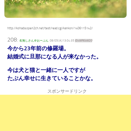
http://kohada.open2ch.net/test/read.cgi/kankon/1406115142/
208:
名無しさん＠おーぷん
08/05(火)13:04:35
ID:cWP6ixW2O
今から23年前の修羅場。
結婚式に旦那になる人が来なかった。
今は犬と猫と一緒に一人ですが
たぶん幸せに生きていることかな。
スポンサードリンク