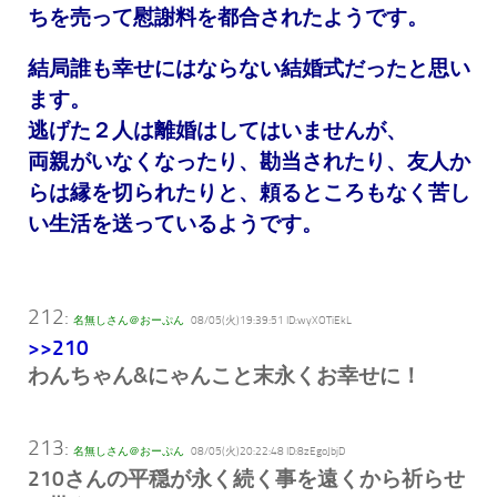
ちを売って慰謝料を都合されたようです。
結局誰も幸せにはならない結婚式だったと思い
ます。
逃げた２人は離婚はしてはいませんが、
両親がいなくなったり、勘当されたり、友人か
らは縁を切られたりと、頼るところもなく苦し
い生活を送っているようです。
212:
名無しさん＠おーぷん
08/05(火)19:39:51 ID:wyXOTiEkL
>>210
わんちゃん&にゃんこと末永くお幸せに！
213:
名無しさん＠おーぷん
08/05(火)20:22:48 ID:8zEgoJbjD
210さんの平穏が永く続く事を遠くから祈らせ