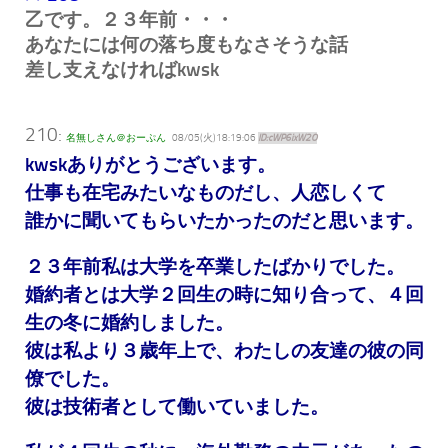
乙です。２３年前・・・
あなたには何の落ち度もなさそうな話
差し支えなければkwsk
210:
名無しさん＠おーぷん
08/05(火)18:19:06
ID:cWP6ixW2O
kwskありがとうございます。
仕事も在宅みたいなものだし、人恋しくて
誰かに聞いてもらいたかったのだと思います。
２３年前私は大学を卒業したばかりでした。
婚約者とは大学２回生の時に知り合って、４回
生の冬に婚約しました。
彼は私より３歳年上で、わたしの友達の彼の同
僚でした。
彼は技術者として働いていました。