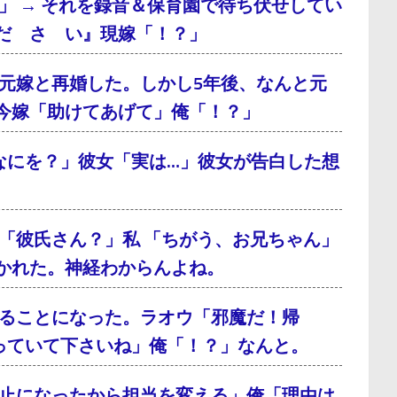
」 → それを録音＆保育園で待ち伏せしてい
だ さ い』現嫁「！？」
元嫁と再婚した。しかし5年後、なんと元
今嫁「助けてあげて」俺「！？」
なにを？」彼女「実は…」彼女が告白した想
「彼氏さん？」私 「ちがう、お兄ちゃん」
かれた。神経わからんよね。
ることになった。ラオウ「邪魔だ！帰
っていて下さいね」俺「！？」なんと。
止になったから担当を変える」俺「理由は