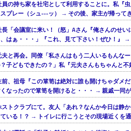
社員の持ち家を社宅として利用することに。私『虫
スプレー（シュ---ッ） → その後、家主が帰っ
社長「会議室に来い！（怒」Aさん『俺さんのせい
、はぁ・・・」『これ、見て下さい！ぜひ！』 → 
元夫と再会。同僚「私さんはもう二人いるもんなー
の？子どもできたの？」私『元夫さんもちゃんと不
生前、祖母『この箪笥は絶対に誰も開けちゃダメだ
くなったので箪笥を開けると・・・ → 親戚一同
ホストクラブにて。友人「あれ？なんか今日は静か
ている！？ → トイレに行こうとその現場近くを