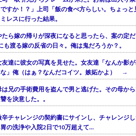
んですか！？」上司「飯の食べ方らしい。ちょっと
ァミレスに行った結果。
やたら嫁の帰りが深夜になると思ったら、案の定
年にも渡る嫁の反省の日々。俺は鬼だろうか？。
女友達に彼女の写真を見せた。女友達「なんか影が
るな」俺（はぁ？なんだコイツ。嫉妬かよ） → 
母は兄の手術費用を盗んで男と逃げた。その母から2
復讐を決意した。。
激辛チャレンジの契約書にサインし、チャレンジし
胃の洗浄や入院2日で10万超えて…