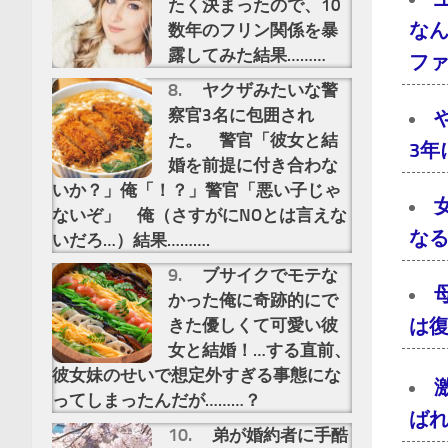
たく決まったので、10
な
数年のフリン関係を暴
露してみた結果………
フ
ヤクザみたいな警
察官3名に包囲され
た。 警官「彼女と結
3
婚を前提に付き合わな
いか？」俺「！？」警官「悪い子じゃ
ないぞ」 俺（さすがにNOとは言えな
な
いだろ…）結果……….
ブサイクでモテな
かった俺に奇跡的にで
は
きた優しくて可愛い彼
女と結婚！…する直前、
彼女妹のせいで想定外すぎる事態にな
ってしまったんだが………？
ばれ
弟が婚約者に手酷