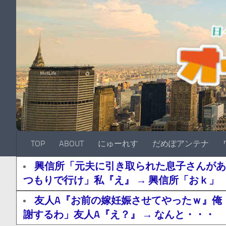
TOP
ABOUT
にゅーれす
だめぽアンテナ
興信所「元夫に引き取られた息子さんがあ
つもりで行け」私『え』 → 興信所「おｋ」
友人A『お前の嫁妊娠させてやったｗ』俺
謝するわ」友人A『え？』 → なんと・・・