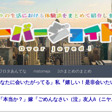
ワロタあんてな
matomeja
2chまとめのまとめ
なたに会いたがってる」私『嬉しい！是非会いたい^
「本当か？」嫁「ごめんなさい（泣」友人A（ニヤニ