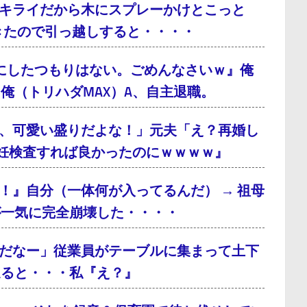
キライだから木にスプレーかけとこっと
てきたので引っ越しすると・・・・
にしたつもりはない。ごめんなさいｗ』俺
俺（トリハダMAX）A、自主退職。
、可愛い盛りだよな！」元夫「え？再婚し
妊検査すれば良かったのにｗｗｗｗ』
！』自分（一体何が入ってるんだ） → 祖母
が一気に完全崩壊した・・・・
だなー」従業員がテーブルに集まって土下
通ると・・・私『え？』