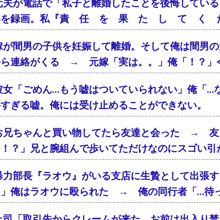
元夫が電話で「私子と離婚したことを後悔している
姿を録画。私『責 任 を 果 た し て く 
嫁が間男の子供を妊娠して離婚。そして俺は間男の
から連絡がくる → 元嫁「実は。。」俺「！？」
彼女「ごめん…もう嘘はついていられない」俺「…
外すぎる嘘。俺には受け止めることができない。
お兄ちゃんと買い物してたら友達と会った → 友
「！？」兄と腕組んで歩いてただけなのにスゴい引
暴力部長『ラオウ』がいる支店に生贄として出張す
！」俺はラオウに殴られた → 俺の同行者「…待
上司「取引先からクレームが来た。お前は出入り禁