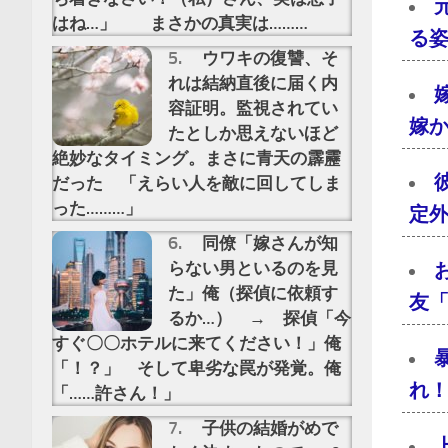
はね…」 まさかの真実は………
る
ウワキの復讐、そ
れは結納直後に届く内
容証明。監視されてい
嫁
たとしか思えないほど
絶妙なタイミング。まさに青天の霹靂
だった 「えらい人を敵に回してしま
った………」
定
同僚「嫁さんが知
らない男といるのを見
た」俺（探偵に依頼す
友
るか…） → 探偵「今
すぐ〇〇ホテルに来てください！」俺
「！？」 そして卑劣な罠が発覚。俺
れ
「……許さん！」
子供の結婚がめで