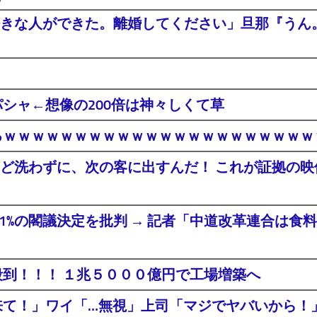
きな人ができた。離婚してください」旦那『うん。
シャ←想像の200倍は神々しくて草
るｗｗｗｗｗｗｗｗｗｗｗｗｗｗｗｗｗｗｗｗｗ
ど洗わずに、次の客に出すんだ！ これが証拠の映像
年間1%の閣議決定を批判 → 記者「中道改革連合は
殺到！！！ １兆５０００億円で工場増築へ
社来て！」ワイ「…無視」上司「マジでヤバいから