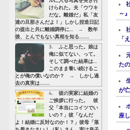
ルに入る写真を突き付
けられた。夫「ウワキ
～』
だな。離婚だ」私「友
達の旦那さんだよ！」しかし捏造日記
の提出と共に離婚調停に… → 数年
後、とんでもない真相を知る……..
「え
ふと思った。娘は
俺に似てない、って。
そして調べた結果は…
た
このまま養い続けるこ
とが俺の償いなのか？ → しかし過
去の真実は……..
が亡
彼の実家に結婚の
ご挨拶に行った。 彼
父「本当にコイツでい
いの？」彼「なんだ
座し
よ！結婚に反対なのか！？」彼母「落
ち着きなさい！（私）さん、実は息子