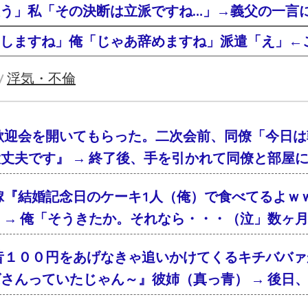
う」私「その決断は立派ですね…」→義父の一言
しますね」俺「じゃあ辞めますね」派遣「え」←
浮気・不倫
/
歓迎会を開いてもらった。二次会前、同僚「今日は
丈夫です』 → 終了後、手を引かれて同僚と部屋
嫁『結婚記念日のケーキ1人（俺）で食べてるよｗ
 → 俺「そうきたか。それなら・・・（泣」数ヶ
昔１００円をあげなきゃ追いかけてくるキチババァ
さんっていたじゃん～』彼姉（真っ青） → 後日