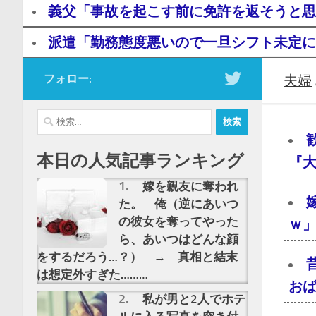
義父「事故を起こす前に免許を返そうと思
派遣「勤務態度悪いので一旦シフト未定に
フォロー:
夫婦
検
索:
本日の人気記事ランキング
『大
嫁を親友に奪われ
た。 俺（逆にあいつ
の彼女を奪ってやった
ｗ」
ら、あいつはどんな顔
をするだろう…？） → 真相と結末
は想定外すぎた………
おば
私が男と2人でホテ