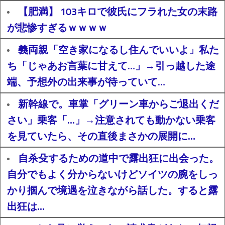
【肥満】 103キロで彼氏にフラれた女の末路
が悲惨すぎるｗｗｗｗ
義両親「空き家になるし住んでいいよ」私た
ち「じゃあお言葉に甘えて…」→引っ越した途
端、予想外の出来事が待っていて…
新幹線で。車掌「グリーン車からご退出くだ
さい」乗客「…」→注意されても動かない乗客
を見ていたら、その直後まさかの展開に…
自杀殳するための道中で露出狂に出会った。
自分でもよく分からないけどソイツの腕をしっ
かり掴んで境遇を泣きながら話した。すると露
出狂は…