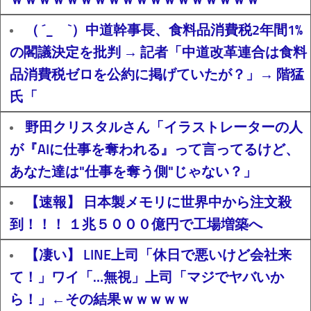
（ ´_ゝ`）中道幹事長、食料品消費税2年間1%
の閣議決定を批判 → 記者「中道改革連合は食料
品消費税ゼロを公約に掲げていたが？」→ 階猛
氏「
野田クリスタルさん「イラストレーターの人
が『AIに仕事を奪われる』って言ってるけど、
あなた達は"仕事を奪う側"じゃない？」
【速報】 日本製メモリに世界中から注文殺
到！！！ １兆５０００億円で工場増築へ
【凄い】 LINE上司「休日で悪いけど会社来
て！」ワイ「…無視」上司「マジでヤバいか
ら！」←その結果ｗｗｗｗｗ