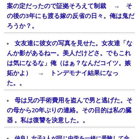
案の定だったので証拠そろえて制裁 → そ
の後の3年にも渡る嫁の反省の日々。俺は鬼だ
ろうか？。
女友達に彼女の写真を見せた。女友達「な
んか影があるねー。美人だけどさ。でもこれ
は気になるな」俺（はぁ？なんだコイツ。嫉
妬かよ） → トンデモナイ結果になっ
た。。
母は兄の手術費用を盗んで男と逃げた。そ
の母から20年ぶりの連絡。その目的は私の臓
器 。私は復讐を決意した。。
仲良し女子3人が同じ中学を一緒に受験して合