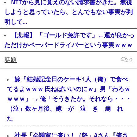
NTTから見に覚えのない請求書がきた。無視
しようと思っていたら、とんでもない事実が判
明して…
【悲報】 「ゴールド免許です」←運が良かっ
ただけかペーパードライバーという事実ｗｗｗ
話題
0
嫁『結婚記念日のケーキ1人（俺）で食べ
てるよｗｗｗ 氏ねばいいのにｗ』男「わろｗ
ｗｗｗ」 → 俺「そうきたか。それなら・・・
（泣」数ヶ月後、嫁 が 泣 き 崩 れ
た
社長「会議室に来い！（怒」Aさん『俺さ