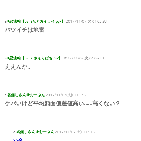
■忍法帖【Lv=24,アカイライ,ppF】
2017/11/07(火)01:03:28
6:
バツイチは地雷
■忍法帖【Lv=2,さそりばち,AiZ】
2017/11/07(火)01:05:33
7:
ええんか…
名無しさん＠おーぷん
2017/11/07(火)01:05:52
8:
ケバいけど平均顔面偏差値高い……高くない？
名無しさん＠おーぷん
2017/11/07(火)01:09:02
13:
>>8