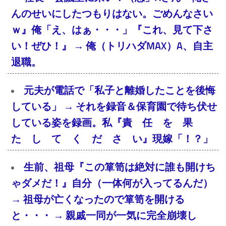
んのせいにしたつもりはない。ごめんなさい
ｗ』俺「え、はぁ・・・」『これ、見て下さ
い！ぜひ！』 → 俺（トリハダMAX）A、自主
退職。
元夫が電話で「私子と離婚したことを後悔
している」 → それを録音＆保育園で待ち伏せ
している姿を録画。私『責 任 を 果
た し て く だ さ い』現嫁「！？」
生前、祖母『この箪笥は絶対に誰も開けち
ゃダメだ！』自分（一体何が入ってるんだ）
→ 祖母が亡くなったので箪笥を開ける
と・・・ → 親戚一同が一気に完全崩壊し