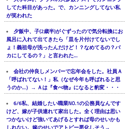
してた科目があった。で、カンニングしてない私
が笑われた
夕飯中、子(2歳半)がぐずったので気分転換にお
風呂に入れて出てきたら「皿を片付けてないでし
ょ！義祖母が洗ったんだけど！？なめてるの？バ
カにしてるの？」と言われた…
会社の仲良しメンバーで忘年会をした。社員Ａ
「呼ばれてない！」私（なぜ今年も呼ばれると思
うのか…）→ Ａは『食べ物』になると豹変・・・
6/6私、結婚したい職業NO.1の公務員なんです
けど、嫁が子供連れて家出した。全く理由は思い
つかないけど強いてあげるとすれば母のせいかも
しれない。嫁のせいでアトピー悪化しそう→