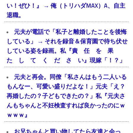
い！ぜひ！』 → 俺（トリハダMAX）A、自主
退職。
元夫が電話で「私子と離婚したことを後悔
している」 → それを録音＆保育園で待ち伏せ
している姿を録画。私『責 任 を 果
た し て く だ さ い』現嫁「！？」
元夫と再会。同僚「私さんはもう二人いる
もんなー、可愛い盛りだよな！」元夫「え？
再婚したの？子どもできたの？」私『元夫さ
んもちゃんと不妊検査すれば良かったのにｗ
ｗｗｗ』
お兄ちゃんと買い物してたら友達と会っ