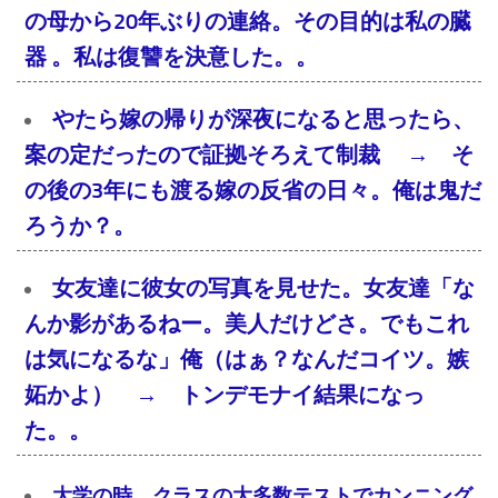
の母から20年ぶりの連絡。その目的は私の臓
器 。私は復讐を決意した。。
やたら嫁の帰りが深夜になると思ったら、
案の定だったので証拠そろえて制裁 → そ
の後の3年にも渡る嫁の反省の日々。俺は鬼だ
ろうか？。
女友達に彼女の写真を見せた。女友達「な
んか影があるねー。美人だけどさ。でもこれ
は気になるな」俺（はぁ？なんだコイツ。嫉
妬かよ） → トンデモナイ結果になっ
た。。
大学の時、クラスの大多数テストでカンニング