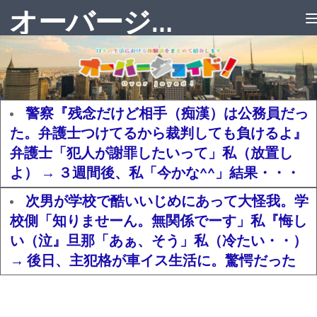
オーバージョイド！
警察『残念だけど相手（痴漢）は公務員だっ
た。弁護士つけてるから裁判しても負けるよ』
弁護士「犯人が謝罪したいって」私（放置し
よ） → ３週間後、私「今かな^^」結果・・・
次男が学校で酷いいじめにあって大怪我。学
校側「知りませーん。無関係でーす」私『悔し
い（泣』旦那「あぁ、そう」私（冷たい・・）
→ 後日、主犯格が車イス生活に。驚愕だった