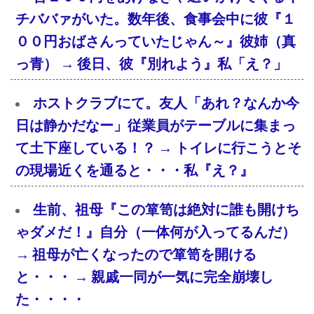
チババァがいた。数年後、食事会中に彼『１
００円おばさんっていたじゃん～』彼姉（真
っ青） → 後日、彼『別れよう』私「え？」
ホストクラブにて。友人「あれ？なんか今
日は静かだなー」従業員がテーブルに集まっ
て土下座している！？ → トイレに行こうとそ
の現場近くを通ると・・・私『え？』
生前、祖母『この箪笥は絶対に誰も開けち
ゃダメだ！』自分（一体何が入ってるんだ）
→ 祖母が亡くなったので箪笥を開ける
と・・・ → 親戚一同が一気に完全崩壊し
た・・・・