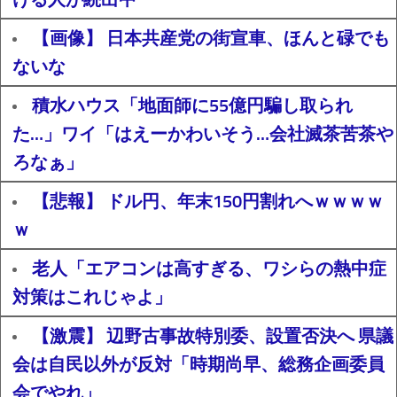
【画像】 日本共産党の街宣車、ほんと碌でも
ないな
積水ハウス「地面師に55億円騙し取られ
た…」ワイ「はえーかわいそう…会社滅茶苦茶や
ろなぁ」
【悲報】 ドル円、年末150円割れへｗｗｗｗ
ｗ
老人「エアコンは高すぎる、ワシらの熱中症
対策はこれじゃよ」
【激震】 辺野古事故特別委、設置否決へ 県議
会は自民以外が反対「時期尚早、総務企画委員
会でやれ」