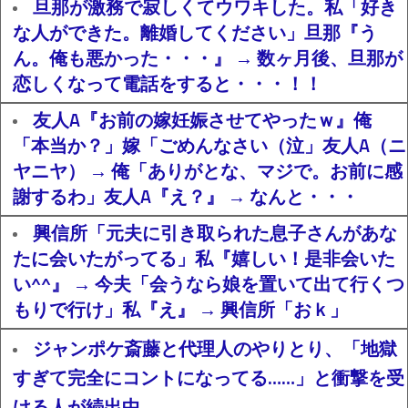
旦那が激務で寂しくてウワキした。私「好き
な人ができた。離婚してください」旦那『う
ん。俺も悪かった・・・』 → 数ヶ月後、旦那が
恋しくなって電話をすると・・・！！
友人A『お前の嫁妊娠させてやったｗ』俺
「本当か？」嫁「ごめんなさい（泣」友人A（ニ
ヤニヤ） → 俺「ありがとな、マジで。お前に感
謝するわ」友人A『え？』 → なんと・・・
興信所「元夫に引き取られた息子さんがあな
たに会いたがってる」私『嬉しい！是非会いた
い^^』 → 今夫「会うなら娘を置いて出て行くつ
もりで行け」私『え』 → 興信所「おｋ」
ジャンポケ斎藤と代理人のやりとり、「地獄
すぎて完全にコントになってる……」と衝撃を受
ける人が続出中